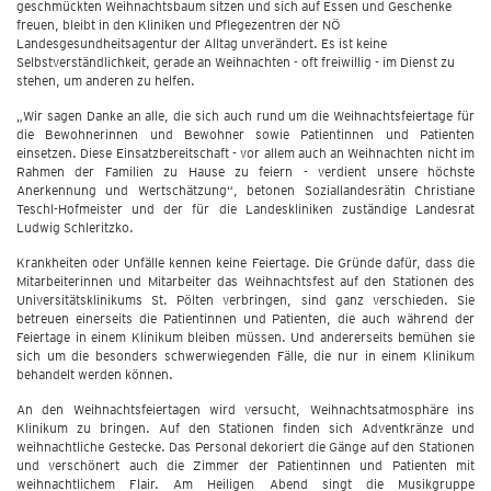
geschmückten Weihnachtsbaum sitzen und sich auf Essen und Geschenke
freuen, bleibt in den Kliniken und Pflegezentren der NÖ
Landesgesundheitsagentur der Alltag unverändert. Es ist keine
Selbstverständlichkeit, gerade an Weihnachten - oft freiwillig - im Dienst zu
stehen, um anderen zu helfen.
„Wir sagen Danke an alle, die sich auch rund um die Weihnachtsfeiertage für
die Bewohnerinnen und Bewohner sowie Patientinnen und Patienten
einsetzen. Diese Einsatzbereitschaft - vor allem auch an Weihnachten nicht im
Rahmen der Familien zu Hause zu feiern - verdient unsere höchste
Anerkennung und Wertschätzung“, betonen Soziallandesrätin Christiane
Teschl-Hofmeister und der für die Landeskliniken zuständige Landesrat
Ludwig Schleritzko.
Krankheiten oder Unfälle kennen keine Feiertage. Die Gründe dafür, dass die
Mitarbeiterinnen und Mitarbeiter das Weihnachtsfest auf den Stationen des
Universitätsklinikums St. Pölten verbringen, sind ganz verschieden. Sie
betreuen einerseits die Patientinnen und Patienten, die auch während der
Feiertage in einem Klinikum bleiben müssen. Und andererseits bemühen sie
sich um die besonders schwerwiegenden Fälle, die nur in einem Klinikum
behandelt werden können.
An den Weihnachtsfeiertagen wird versucht, Weihnachtsatmosphäre ins
Klinikum zu bringen. Auf den Stationen finden sich Adventkränze und
weihnachtliche Gestecke. Das Personal dekoriert die Gänge auf den Stationen
und verschönert auch die Zimmer der Patientinnen und Patienten mit
weihnachtlichem Flair. Am Heiligen Abend singt die Musikgruppe