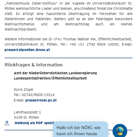
„Familienmusik Zeller-Dollfuss“ in der Kapelle im Universitätsklinikum St.
Pölten weihnachtliche Lieder und Weisen, anschließend findet die Christmette
statt. Es erfolgt eine hausinterne Übertragung im Fernsehen für alle
Patientinnen und Patienten. Weiters gibt es an den Feiertagen besondere
Weihnachtsmenüs und am Weihnachtstag auch ein kleines
Weihnachtspräsent.
Weitere Informationen bei DI (FH) Thomas Wallner MA, Öffentlichkeitsarbeit,
Universitätsklinikum St. Pölten, Tel.: +43 (0) 2742 9004 10030, E-Mail:
presse@stpoelten.lknoe.at
Rückfragen & Information
Amt der Niederösterreichischen Landesregierung
Landesamtsdirektion/Öffentlichkeitsarbeit
Doris Zöger
Tel.: 02742/9005-13314
E-Mail:
presse@noel.gv.at
Landhausplatz 1
3109 St. Pölten
Meldung als PDF speichern
Hallo ich bin NÖKI, wie
kann ich Ihnen heute