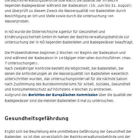
Die Bezirksverwaltungsbehörde überwacht die Qualität der im Bezirk
liegenden Badegewässer während der Badesaison (15. Juni bis 31. August)
und überprüft zu diesem Zweck die Wasserqualität von Badestellen durch
Besichtigung an Ort und Stelle sowie durch die Untersuchung von
Wasserproben.
In NÖ wurde die Österreichische Agentur für Gesundheit und
Ernährungssicherheit GmbH im Namen der Bezirksverwaltungsbehörde zur
Untersuchung der in NÖ liegenden Badestellen und Badegewässer beauftragt.
Die Probeentnahmen beginnen 2 Wochen vor Beginn der Badesaison und
sind während der Badesaison in 14-tägigen Intervallen durchzuführen (max.
7 Untersuchungen).
Nach zweijähriger Kontrolle besteht die Möglichkeit, bei Badestellen, bei
denen die Anforderungen an die Wasserqualität von Badestellen wesentlich
unterschritten wurden, das Untersuchungsintervall für die nächste Saison
nach Zustimmung des Bundesministeriums für Arbeit, Soziales, Gesundheit
und Konsumentenschutz auf höchstens 4 Wochen zu erstrecken.
Aufgrund des
Berichtes der Europäischen Kommission
über die Qualität der
Badegewässer sind die meisten Badestellen 5 mal zu untersuchen.
Gesundheitsgefährdung
Ergibt sich bei Beurteilung eine unmittelbare Gefährdung der Gesundheit der
Badenden, so ist dies unverzüglich der Bezirksverwaltungsbehörde und der