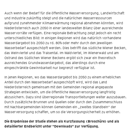
Auch wenn der Bedarf für die öffentliche Wasserversorgung, Landwirtschaft
und Industrie zukünftig steigt und die natürlichen Wasserressourcen
aufgrund zunehmender Klimaerwärmung regional abnehmen könnten, wird
Niederösterreich auch 2050 in einer landesweiten Bilanz über ausreichende
Wasservorräte verfügen. Eine regionale Betrachtung zeigt jedoch ein recht
unterschiedliches Bild: In einigen Regionen wird das natürlich vorhandene
Wasserdargebot bis 2050 zu rd. 80% oder mehr durch den jeweiligen
Wasserbedarf ausgeschöpft werden. Dies betrifft das südliche Wiener Becken,
das Weinviertel und das Traisental. Im Waldviertel, im Wienerwald und am
Ostrand des Südlichen Wiener Beckens ergibt sich zwar ein theoretisch
ausreichendes Grundwasserdargebot, das allerdings durch eine
eingeschränkte Gewinnbarkeit nur begrenzt verfügbar ist.
In jenen Regionen, wo das Wasserdargebot bis 2050 zu einem erheblichen
Anteil durch den Wasserbedarf ausgeschöpft wird, wird das Land
Niederösterreich gemeinsam mit den Gemeinden regional angepasste
Strategien entwickeln, um die öffentliche Wasserversorgung langfristig
abzusichern. Dazu sind überregionale Transportleitungen weiter auszubauen.
Durch zusätzliche Brunnen und Quellen oder durch den Zusammenschluss
mit Nachbargemeinden können Gemeinden ein „zweites Standbein“ der
Wasserversorgung schaffen, um so die Versorgungsicherheit zu erhöhen.
Die Ergebnisse der Studie stehen als Kurzfassung (Broschüre) und als
detaillierter Endbericht unter "Downloads" zur Verfügung.