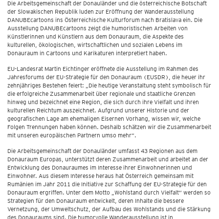
Die Arbeitsgemeinschaft der Donauländer und die österreichische Botschaft
der Slowakischen Republik luden zur Eröffnung der Wanderausstellung
DANUBEcartoons ins Österreichische Kulturforum nach Bratislava ein. Die
Ausstellung DANUBEcartoons zeigt die humoristischen Arbeiten von
Künstlerinnen und Künstlern aus dem Donauraum, die Aspekte des
kulturellen, ökologischen, wirtschaftlichen und sozialen Lebens im
Donauraum in Cartoons und Karikaturen interpretiert haben.
EU-Landesrat Martin Eichtinger eröffnete die Ausstellung im Rahmen des
Jahresforums der EU-Strategie für den Donauraum (EUSDR), die heuer ihr
zehnjähriges Bestehen feiert: „Die heutige Veranstaltung steht symbolisch für
die erfolgreiche Zusammenarbeit über regionale und staatliche Grenzen
hinweg und bezeichnet eine Region, die sich durch ihre Vielfalt und ihren
kulturellen Reichtum auszeichnet. Aufgrund unserer Historie und der
geografischen Lage am ehemaligen Eisernen Vorhang, wissen wir, welche
Folgen Trennungen haben können. Deshalb schätzen wir die Zusammenarbeit
mit unseren europäischen Partnern umso mehr“.
Die Arbeitsgemeinschaft der Donauländer umfasst 43 Regionen aus dem
Donauraum Europas, unterstützt deren Zusammenarbeit und arbeitet an der
Entwicklung des Donauraumes im Interesse ihrer Einwohnerinnen und
Einwohner. Aus diesem Interesse heraus hat Österreich gemeinsam mit
Rumänien im Jahr 2011 die Initiative zur Schaffung der EU-Strategie für den
Donauraum ergriffen. Unter dem Motto „Wohlstand durch Vielfalt“ werden so
Strategien für den Donauraum entwickelt, deren Inhalte die bessere
Vernetzung, der Umweltschutz, der Aufbau des Wohlstands und die Stärkung
des Donauraums sind. Die humorvolle Wanderausstellung ist in