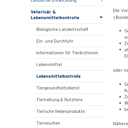
Ländliche Entwicklung
Die Vo
Veterinär &
(Bunde
Lebensmittelkontrolle
Biologische Landwirtschaft
S
s
Ein- und Durchfuhr
Z
a
Informationen für TierärztInnen
E
Lebensmittel
oder n
Lebensmittelkontrolle
S
Tiergesundheitsdienst
K
Z
Tierhaltung & Nutztiere
W
b
Tierische Nebenprodukte
Tierseuchen
Nähere