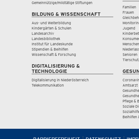
Gemeinnützige/mildtätige Stiftungen
Familien
Frauen
BILDUNG & WISSENSCHAFT
Gleichbeh
Aus- und Weiterbildung
Monitorin
Kindergärten & Schulen
Jugend
Landesarchiv
Kinderbe
Landesbibliothek
Konsumen
Institut für Landeskunde
Menschen
Stipendien & Beihilfen
Niederlas
Wissenschaft & Forschung
Senioren
Tierschut
DIGITALISIERUNG &
TECHNOLOGIE
GESUN
Digitalisierung in Niederösterreich
Coronavi
Telekommunikation
Amtsarzt 
Gesundhei
Gesundhe
Pflege & 
Soziale D
Sozialhilf
Beihilfen