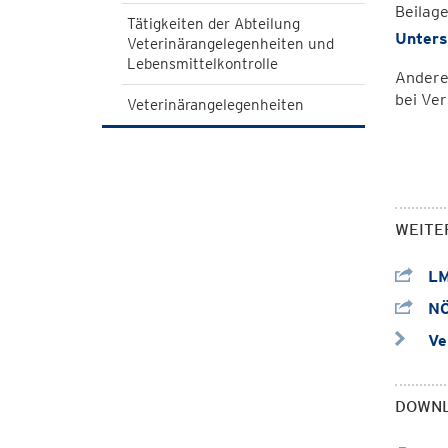
Beilag
Tätigkeiten der Abteilung
Unters
Veterinärangelegenheiten und
Lebensmittelkontrolle
Andere 
bei Ve
Veterinärangelegenheiten
WEITE
LMS
NÖ 
Ver
DOWN