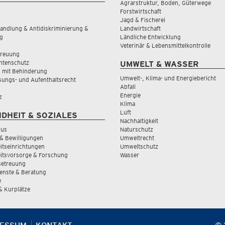
Agrarstruktur, Boden, Güterwege
Forstwirtschaft
Jagd & Fischerei
andlung & Antidiskriminierung &
Landwirtschaft
g
Ländliche Entwicklung
Veterinär & Lebensmittelkontrolle
treuung
tenschutz
UMWELT & WASSER
 mit Behinderung
Umwelt-, Klima- und Energiebericht
sungs- und Aufenthaltsrecht
Abfall
Energie
z
Klima
Luft
DHEIT & SOZIALES
Nachhaltigkeit
rus
Naturschutz
& Bewilligungen
Umweltrecht
tseinrichtungen
Umweltschutz
itsvorsorge & Forschung
Wasser
Betreuung
ienste & Beratung
e
 & Kurplätze