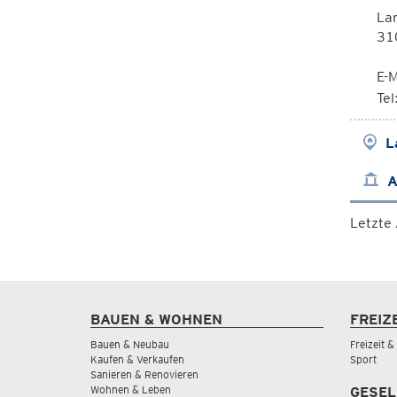
La
310
E-M
Te
L
A
Letzte
BAUEN & WOHNEN
FREIZ
Bauen & Neubau
Freizeit 
Kaufen & Verkaufen
Sport
Sanieren & Renovieren
Wohnen & Leben
GESEL