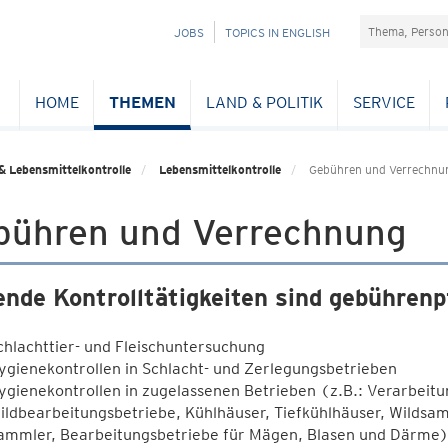
Suchefeld
NAVIGATION
JOBS
TOPICS IN ENGLISH
ÜBERSPRINGEN
HOME
THEMEN
LAND & POLITIK
SERVICE
& Lebensmittelkontrolle
Lebensmittelkontrolle
Gebühren und Verrechnu
bühren und Verrechnung
ende Kontrolltätigkeiten sind gebührenpf
chlachttier- und Fleischuntersuchung
ygienekontrollen in Schlacht- und Zerlegungsbetrieben
ygienekontrollen in zugelassenen Betrieben (z.B.: Verarbeitung
ildbearbeitungsbetriebe, Kühlhäuser, Tiefkühlhäuser, Wildsamm
ammler, Bearbeitungsbetriebe für Mägen, Blasen und Därme