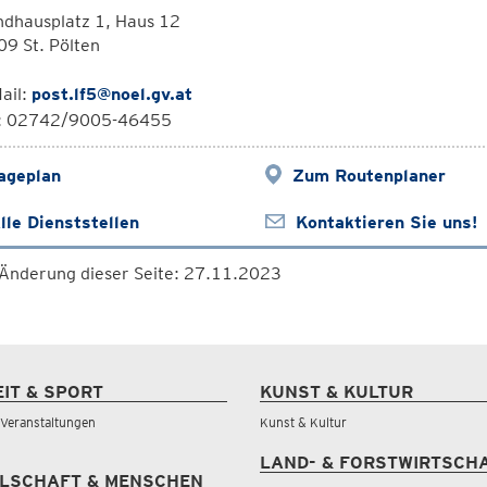
ndhausplatz 1, Haus 12
9 St. Pölten
ail:
post.lf5@noel.gv.at
l: 02742/9005-46455
ageplan
Zum Routenplaner
lle Dienststellen
Kontaktieren Sie uns!
 Änderung dieser Seite: 27.11.2023
EIT & SPORT
KUNST & KULTUR
& Veranstaltungen
Kunst & Kultur
LAND- & FORSTWIRTSCH
LSCHAFT & MENSCHEN