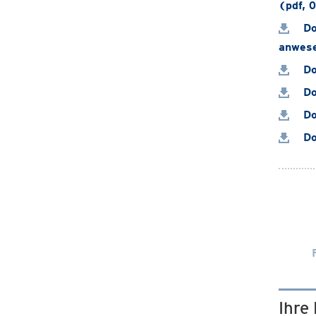
(pdf, 
Do
anwese
Do
Do
Do
Do
Ihre