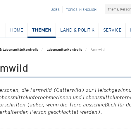
Suchefeld
NAVIGATION
JOBS
TOPICS IN ENGLISH
ÜBERSPRINGEN
HOME
THEMEN
LAND & POLITIK
SERVICE
& Lebensmittelkontrolle
Lebensmittelkontrolle
Farmwild
rmwild
ersonen, die Farmwild (Gatterwild) zur Fleischgewinnu
ebensmittelunternehmerinnen und Lebensmittelunterne
orschriften (außer, wenn die Tiere ausschließlich für 
ierhaltenden Person geschlachtet werden).