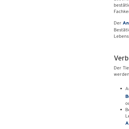
bestäti
Fachke
Der
An
Bestäti
Lebensm
Verb
Der Ti
werde
A
B
o
B
L
A