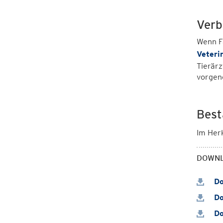
Verb
Wenn F
Veteri
Tierärz
vorgen
Best
Im Herk
DOWN
Do
Do
Do