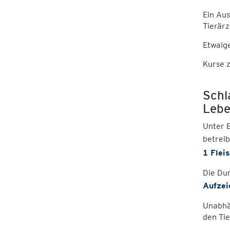
Ein Aus
Tierärz
Etwaige
Kurse z
Schl
Lebe
Unter E
betreib
1 Flei
Die Du
Aufzei
Unabhän
den Tie