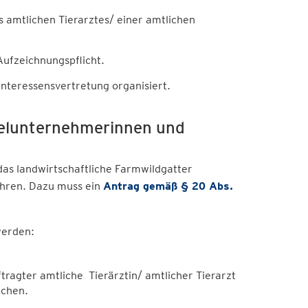
 amtlichen Tierarztes/ einer amtlichen
Aufzeichnungspflicht.
nteressensvertretung organisiert.
elunternehmerinnen und
as landwirtschaftliche Farmwildgatter
ühren. Dazu muss ein
Antrag gemäß § 20 Abs.
werden:
ragter amtliche Tierärztin/ amtlicher Tierarzt
uchen.