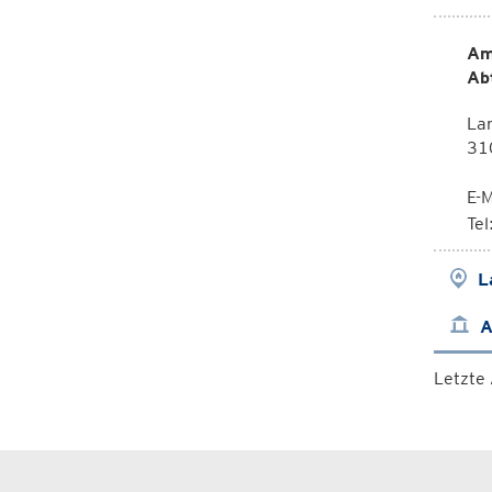
Am
Ab
La
310
E-M
Te
L
A
Letzte