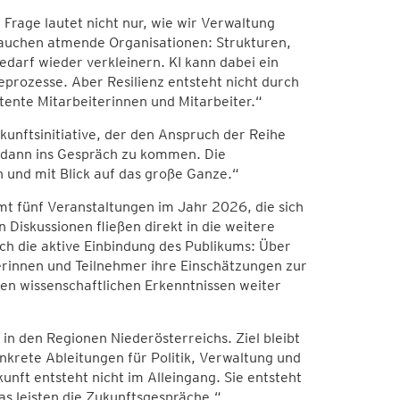
 Frage lautet nicht nur, wie wir Verwaltung
brauchen atmende Organisationen: Strukturen,
edarf wieder verkleinern. KI kann dabei ein
ceprozesse. Aber Resilienz entsteht nicht durch
etente Mitarbeiterinnen und Mitarbeiter.“
unftsinitiative, der den Anspruch der Reihe
 dann ins Gespräch zu kommen. Die
 und mit Blick auf das große Ganze.“
mt fünf Veranstaltungen im Jahr 2026, die sich
 Diskussionen fließen direkt in die weitere
uch die aktive Einbindung des Publikums: Über
rinnen und Teilnehmer ihre Einschätzungen zur
n wissenschaftlichen Erkenntnissen weiter
n den Regionen Niederösterreichs. Ziel bleibt
krete Ableitungen für Politik, Verwaltung und
nft entsteht nicht im Alleingang. Sie entsteht
s leisten die Zukunftsgespräche.“