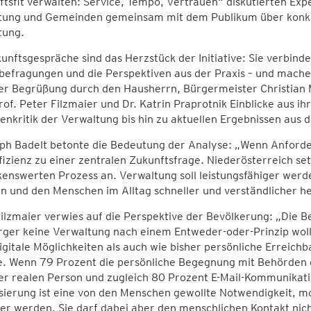
tsfit verwalten: Service, Tempo, Vertrauen“ diskutierten Exp
tung und Gemeinden gemeinsam mit dem Publikum über konk
tung.
unftsgespräche sind das Herzstück der Initiative: Sie verbind
befragungen und die Perspektiven aus der Praxis – und mache
r Begrüßung durch den Hausherrn, Bürgermeister Christian M
rof. Peter Filzmaier und Dr. Katrin Praprotnik Einblicke aus ih
nkritik der Verwaltung bis hin zu aktuellen Ergebnissen aus
oph Badelt betonte die Bedeutung der Analyse: „Wenn Anforde
fizienz zu einer zentralen Zukunftsfrage. Niederösterreich se
nswerten Prozess an. Verwaltung soll leistungsfähiger werde
n und den Menschen im Alltag schneller und verständlicher h
ilzmaier verwies auf die Perspektive der Bevölkerung: „Die Be
rger keine Verwaltung nach einem Entweder-oder-Prinzip wol
gitale Möglichkeiten als auch wie bisher persönliche Erreichb
e. Wenn 79 Prozent die persönliche Begegnung mit Behörden 
er realen Person und zugleich 80 Prozent E-Mail-Kommunikatio
isierung ist eine von den Menschen gewollte Notwendigkeit, 
er werden. Sie darf dabei aber den menschlichen Kontakt nich