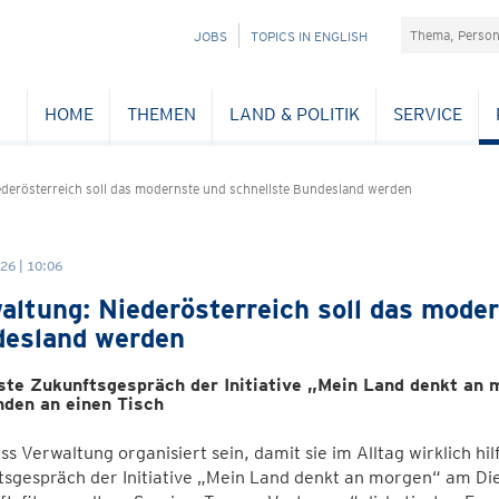
Suchefeld
NAVIGATION
JOBS
TOPICS IN ENGLISH
ÜBERSPRINGEN
HOME
THEMEN
LAND & POLITIK
SERVICE
ederösterreich soll das modernste und schnellste Bundesland werden
26 | 10:06
altung: Niederösterreich soll das moder
esland werden
ste Zukunftsgespräch der Initiative „Mein Land denkt an 
den an einen Tisch
s Verwaltung organisiert sein, damit sie im Alltag wirklich hil
sgespräch der Initiative „Mein Land denkt an morgen“ am Die