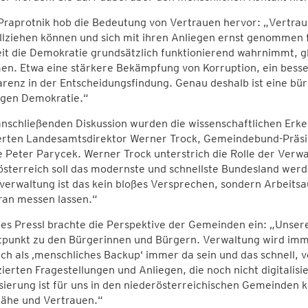
 Praprotnik hob die Bedeutung von Vertrauen hervor: „Vertra
lziehen können und sich mit ihren Anliegen ernst genommen f
t die Demokratie grundsätzlich funktionierend wahrnimmt, gl
en. Etwa eine stärkere Bekämpfung von Korruption, ein besse
renz in der Entscheidungsfindung. Genau deshalb ist eine bü
igen Demokratie.“
anschließenden Diskussion wurden die wissenschaftlichen Erk
ierten Landesamtsdirektor Werner Trock, Gemeindebund-Präsi
 Peter Parycek. Werner Trock unterstrich die Rolle der Verwal
sterreich soll das modernste und schnellste Bundesland werde
erwaltung ist das kein bloßes Versprechen, sondern Arbeitsa
aran messen lassen.“
s Pressl brachte die Perspektive der Gemeinden ein: „Unsere
tpunkt zu den Bürgerinnen und Bürgern. Verwaltung wird imm
ch als ‚menschliches Backup‘ immer da sein und das schnell, ve
ierten Fragestellungen und Anliegen, die noch nicht digitalisie
isierung ist für uns in den niederösterreichischen Gemeinden 
ähe und Vertrauen.“