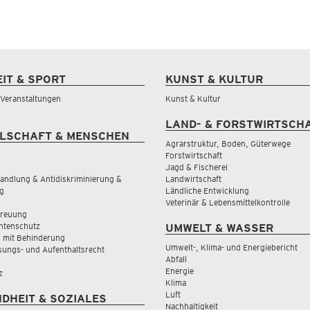
EIT & SPORT
KUNST & KULTUR
& Veranstaltungen
Kunst & Kultur
LAND- & FORSTWIRTSCH
LSCHAFT & MENSCHEN
Agrarstruktur, Boden, Güterwege
Forstwirtschaft
Jagd & Fischerei
andlung & Antidiskriminierung &
Landwirtschaft
g
Ländliche Entwicklung
Veterinär & Lebensmittelkontrolle
treuung
tenschutz
UMWELT & WASSER
 mit Behinderung
Umwelt-, Klima- und Energiebericht
sungs- und Aufenthaltsrecht
Abfall
Energie
z
Klima
Luft
DHEIT & SOZIALES
Nachhaltigkeit