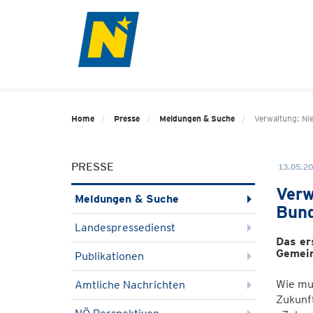
Home
Presse
Meldungen & Suche
Verwaltung: Ni
PRESSE
13.05.20
Verw
Meldungen & Suche
Bund
Landespressedienst
Das er
Gemein
Publikationen
Wie mus
Amtliche Nachrichten
Zukunft