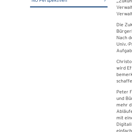
NÖ Perspektiven
„Zukunf
Verwal
Verwal
Die Zuk
Bürger
Nach de
Univ.-P
Aufgabe
Christ
wird Ef
bemerke
schaffe
Peter F
und Bü
mehr di
Abläuf
mit ein
Digital
einfach