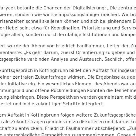
arycek betonte die Chancen der Digitalisierung: „Die zentrale
isieren, sondern wie wir sie anpassungsfähiger machen. Wir 
Krisenzeiten schnell skalieren können und sich bei sinkendem B
er Hebel sein, etwa für Koordination, Priorisierung und Servi
ogie allein, sondern durch lernfähige Institutionen und komp
rt wurde der Abend von Friedrich Faulhammer, Leiter der Zuk
enfasste: „Es geht darum, zuerst Orientierung zu geben und
sgespräche verbinden Analyse und Austausch. Sachlich, offen
unftsgespräch in Kottingbrunn bildet den Auftakt für insgesa
 einer zentralen Zukunftsfrage widmen. Die Ergebnisse aus den
der Initiative ein. Ein wesentliches Element des Abends war a
immungsbild und offene Rückmeldungen konnten die Teilnehme
tung einbringen. Diese Perspektiven werden gemeinsam mit de
rtet und in die zukünftigen Schritte integriert.
m Auftakt in Kottingbrunn folgen weitere Zukunftsgespräche i
trale Zukunftsfragen gemeinsam zu diskutieren und daraus kon
chaft zu entwickeln. Friedrich Faulhammer abschließend: „Zuku
wo unterschiedliche Perspektiven zusammenkommen. Genau da