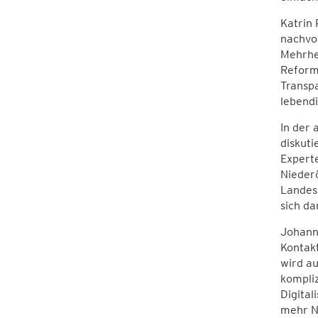
Katrin
nachvol
Mehrhei
Reform
Transpa
lebend
In der 
diskut
Experte
Niederö
Landesv
sich d
Johanne
Kontak
wird au
kompliz
Digital
mehr N