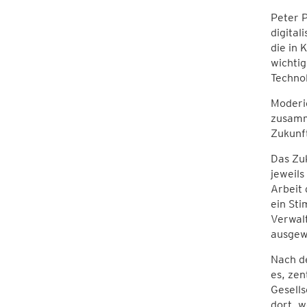
Peter P
digital
die in 
wichtig
Technol
Moderie
zusamm
Zukunft
Das Zuk
jeweils
Arbeit 
ein St
Verwal
ausgewe
Nach de
es, zen
Gesells
dort, 