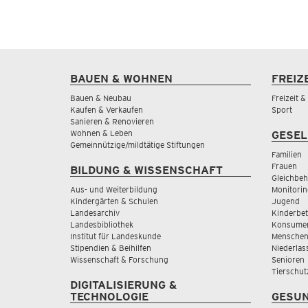
BAUEN & WOHNEN
FREIZ
Bauen & Neubau
Freizeit 
Kaufen & Verkaufen
Sport
Sanieren & Renovieren
Wohnen & Leben
GESEL
Gemeinnützige/mildtätige Stiftungen
Familien
Frauen
BILDUNG & WISSENSCHAFT
Gleichbeh
Aus- und Weiterbildung
Monitorin
Kindergärten & Schulen
Jugend
Landesarchiv
Kinderbe
Landesbibliothek
Konsumen
Institut für Landeskunde
Menschen
Stipendien & Beihilfen
Niederlas
Wissenschaft & Forschung
Senioren
Tierschut
DIGITALISIERUNG &
TECHNOLOGIE
GESUN