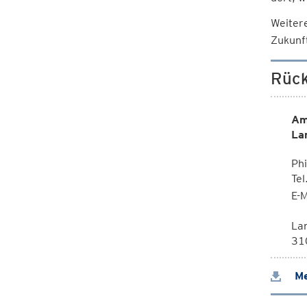
Weiter
Zukunf
Rück
Am
La
Phi
Te
E-M
La
310
Me