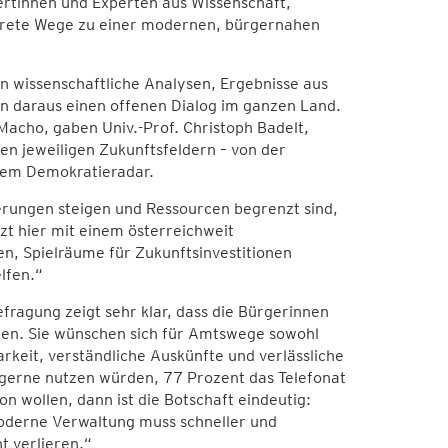
ertinnen und Experten aus Wissenschaft,
rete Wege zu einer modernen, bürgernahen
en wissenschaftliche Analysen, Ergebnisse aus
n daraus einen offenen Dialog im ganzen Land.
acho, gaben Univ.-Prof. Christoph Badelt,
ren jeweiligen Zukunftsfeldern – von der
 dem Demokratieradar.
rungen steigen und Ressourcen begrenzt sind,
tzt hier mit einem österreichweit
n, Spielräume für Zukunftsinvestitionen
elfen.“
fragung zeigt sehr klar, dass die Bürgerinnen
len. Sie wünschen sich für Amtswege sowohl
arkeit, verständliche Auskünfte und verlässliche
gerne nutzen würden, 77 Prozent das Telefonat
n wollen, dann ist die Botschaft eindeutig:
moderne Verwaltung muss schneller und
t verlieren.“