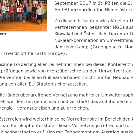
September 2017 in St. Pölten die 2.
Anti-Atomkoordination Niederösterr
Zu diesem brisanten wie aktuellen 
VertreterInnen bekannter NGOs aus 
Slowakei und Österreich. Darunter D
ffer
Nuklearkoordination im Umweltmin
Jan Haverkamp (Greenpeace). Moder
(Friends oft he Earth Europe).
ame Forderung aller TeilnehmerInnen bei dieser Konferenz war
prüfungen sowie von grenzüberschreitenden Umweltverträgli
onvention bei allen Nuklearvorhaben (nicht nur bei Neubaute
ung von allen EU-Staaten sicherzustellen.
die länderübergreifende Vernetzung mehrerer Umweltgruppier
lt werden, um gemeinsam und verstärkt das ambitionierte Zie
ergie – voranzutreiben und zu erreichen.
sterreich wird weiterhin seine Vorreiterrolle im Bereich der A
phan Pernkopf unterstützt dieses Vernetzungstreffen und for
e Nachbarstaaten auf, sich mit Engagement am Ausstieg aus d