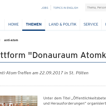
Suchefeld
NAVIGATION
JOBS
TOPICS IN ENGLISH
ÜBERSPRINGEN
HOME
THEMEN
LAND & POLITIK
SERVICE
Anti-Atom
attform "Donauraum Atomkr
nti-Atom-Treffen am 22.09.2017 in St. Pölten
Unter dem Titel „Öffentlichkeitsbet
und Herausforderungen“ organisiert