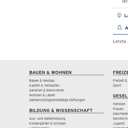
Te
L
A
Letzte
BAUEN & WOHNEN
FREIZ
Bauen & Neubau
Freizeit 
Kaufen & Verkaufen
Sport
Sanieren & Renovieren
Wohnen & Leben
GESEL
Gemeinnützige/mildtätige Stiftungen
Familien
Frauen
BILDUNG & WISSENSCHAFT
Gleichbeh
Aus- und Weiterbildung
Monitorin
Kindergärten & Schulen
Jugend