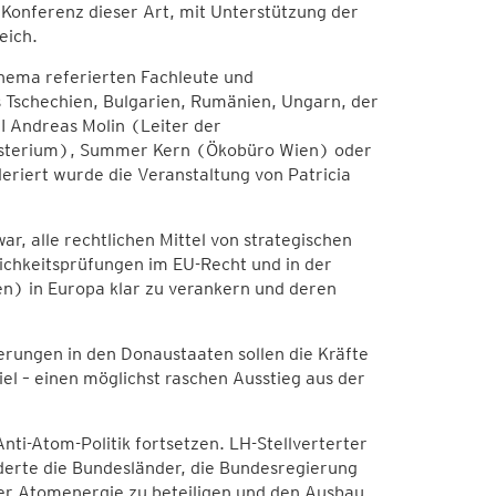
 Konferenz dieser Art, mit Unterstützung der
eich.
Thema referierten Fachleute und
Tschechien, Bulgarien, Rumänien, Ungarn, der
I Andreas Molin (Leiter der
isterium), Summer Kern (Ökobüro Wien) oder
iert wurde die Veranstaltung von Patricia
, alle rechtlichen Mittel von strategischen
chkeitsprüfungen im EU-Recht und in der
n) in Europa klar zu verankern und deren
ungen in den Donaustaaten sollen die Kräfte
l – einen möglichst raschen Ausstieg aus der
nti-Atom-Politik fortsetzen. LH-Stellverterter
derte die Bundesländer, die Bundesregierung
er Atomenergie zu beteiligen und den Ausbau