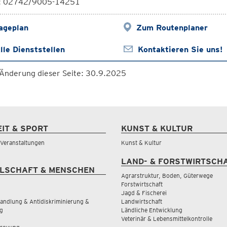
l: 02742/9005-14251
ageplan
Zum Routenplaner
lle Dienststellen
Kontaktieren Sie uns!
 Änderung dieser Seite: 30.9.2025
EIT & SPORT
KUNST & KULTUR
& Veranstaltungen
Kunst & Kultur
LAND- & FORSTWIRTSCH
LSCHAFT & MENSCHEN
Agrarstruktur, Boden, Güterwege
Forstwirtschaft
Jagd & Fischerei
andlung & Antidiskriminierung &
Landwirtschaft
g
Ländliche Entwicklung
Veterinär & Lebensmittelkontrolle