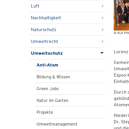
Luft
Nachhaltigkeit
Naturschutz
© NLK Pfei
Umweltrecht
Lorenz 
Umweltschutz
Gemeins
Anti-Atom
Umwelt
Espoo-K
Bildung & Wissen
Einhalt
Green Jobs
Durch 
gebünde
Natur im Garten
Atomen
Projekte
Niederö
Dr. Ste
Umweltmanagement
und di