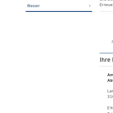
Erneuer
Wasser
Ihre
Am
Ab
La
310
E-M