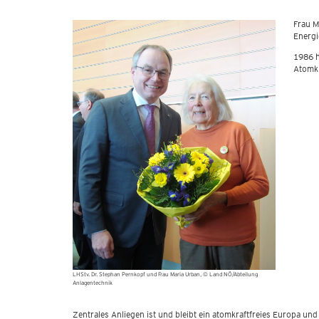
Frau M
Energi
1986 h
Atomkr
LHStv. Dr. Stephan Pernkopf und Frau Maria Urban
© Land NÖ/Abteilung
Anlagentechnik
Zentrales Anliegen ist und bleibt ein atomkraftfreies Europa und