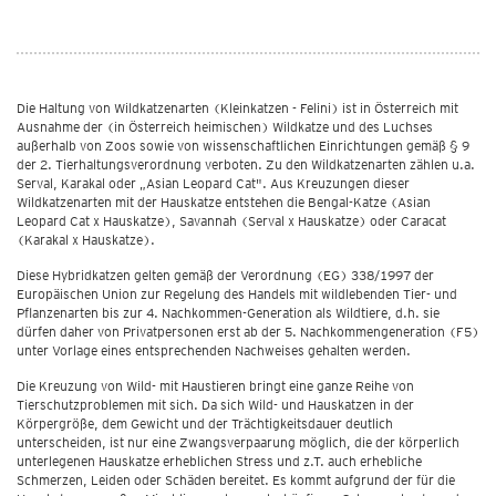
Die Haltung von Wildkatzenarten (Kleinkatzen - Felini) ist in Österreich mit
Ausnahme der (in Österreich heimischen) Wildkatze und des Luchses
außerhalb von Zoos sowie von wissenschaftlichen Einrichtungen gemäß § 9
der 2. Tierhaltungsverordnung verboten. Zu den Wildkatzenarten zählen u.a.
Serval, Karakal oder „Asian Leopard Cat". Aus Kreuzungen dieser
Wildkatzenarten mit der Hauskatze entstehen die Bengal-Katze (Asian
Leopard Cat x Hauskatze), Savannah (Serval x Hauskatze) oder Caracat
(Karakal x Hauskatze).
Diese Hybridkatzen gelten gemäß der Verordnung (EG) 338/1997 der
Europäischen Union zur Regelung des Handels mit wildlebenden Tier- und
Pflanzenarten bis zur 4. Nachkommen-Generation als Wildtiere, d.h. sie
dürfen daher von Privatpersonen erst ab der 5. Nachkommengeneration (F5)
unter Vorlage eines entsprechenden Nachweises gehalten werden.
Die Kreuzung von Wild- mit Haustieren bringt eine ganze Reihe von
Tierschutzproblemen mit sich. Da sich Wild- und Hauskatzen in der
Körpergröße, dem Gewicht und der Trächtigkeitsdauer deutlich
unterscheiden, ist nur eine Zwangsverpaarung möglich, die der körperlich
unterlegenen Hauskatze erheblichen Stress und z.T. auch erhebliche
Schmerzen, Leiden oder Schäden bereitet. Es kommt aufgrund der für die