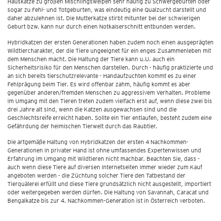
Hauskatze zu großen Mischlingswelpen sehr häufig zu Schwergeburten oder
sogar zu Fehl- und Totgeburten, was eindeutig eine Qualzucht darstellt und
daher abzulehnen ist. Die Mutterkatze stirbt mitunter bei der schwierigen
Geburt bzw. kann nur durch einen Notkaiserschnitt entbunden werden.
Hybridkatzen der ersten Generationen haben zudem noch einen ausgeprägten
Wildtiercharakter, der die Tiere ungeeignet für ein enges Zusammenleben mit
dem Menschen macht. Die Haltung der Tiere kann u.U. auch ein
Sicherheitsrisiko für den Menschen darstellen. Durch - häufig praktizierte und
an sich bereits tierschutzrelevante - Handaufzuchten kommt es zu einer
Fehlprägung beim Tier. Es wird offenbar zahm, häufig kommt es aber
gegenüber anderen/fremden Menschen zu aggressivem Verhalten. Probleme
im Umgang mit den Tieren treten zudem vielfach erst auf, wenn diese zwei bis
drei Jahre alt sind, wenn die Katzen ausgewachsen sind und die
Geschlechtsreife erreicht haben. Sollte ein Tier entlaufen, besteht zudem eine
Gefährdung der heimischen Tierwelt durch das Raubtier.
Die artgemäße Haltung von Hybridkatzen der ersten 4 Nachkommen-
Generationen in privater Hand ist ohne umfassendes Expertenwissen und
Erfahrung im Umgang mit Wildtieren nicht machbar. Beachten Sie, dass -
auch wenn diese Tiere auf diversen Internetseiten immer wieder zum Kauf
angeboten werden - die Züchtung solcher Tiere den Tatbestand der
Tierquälerei erfüllt und diese Tiere grundsätzlich nicht ausgestellt, importiert
oder weitergegeben werden dürfen. Die Haltung von Savannah, Caracat und
Bengalkatze bis zur 4. Nachkommen-Generation ist in Österreich verboten.