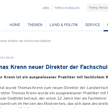
Suchefeld
NAVIGATION
JOBS
TOPICS IN ENGLISH
ÜBERSPRINGEN
HOME
THEMEN
LAND & POLITIK
SERVICE
euer Direktor der Fachschule Gießhübl
24 | 09:04
as Krenn neuer Direktor der Fachschul
or Krenn ist ein ausgewiesener Praktiker mit fachlichem W
Juli wurde Thomas Krenn zum neuen Direktor der Landwirtsch
rektor Thomas Krenn wurde ein ausgewiesener Praktiker mit f
ule Gießhübl betraut, der schon 32 Jahre hier als Fachlehrer 
szentrum im Herzen des Mostviertels, das sich dank des brei