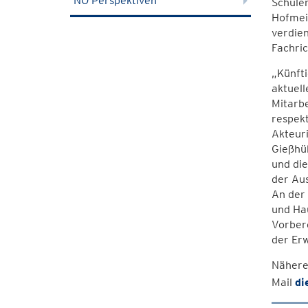
NÖ Perspektiven
Schüler
Hofmeis
verdien
Fachric
„Künfti
aktuell
Mitarbe
respekt
Akteur
Gießhüb
und die
der Aus
An der 
und Hau
Vorber
der Er
Nähere
Mail
di