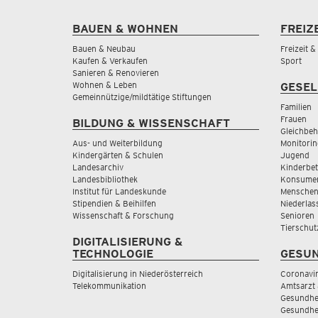
BAUEN & WOHNEN
FREIZ
Bauen & Neubau
Freizeit 
Kaufen & Verkaufen
Sport
Sanieren & Renovieren
Wohnen & Leben
GESEL
Gemeinnützige/mildtätige Stiftungen
Familien
Frauen
BILDUNG & WISSENSCHAFT
Gleichbeh
Aus- und Weiterbildung
Monitorin
Kindergärten & Schulen
Jugend
Landesarchiv
Kinderbe
Landesbibliothek
Konsumen
Institut für Landeskunde
Menschen
Stipendien & Beihilfen
Niederlas
Wissenschaft & Forschung
Senioren
Tierschut
DIGITALISIERUNG &
TECHNOLOGIE
GESUN
Digitalisierung in Niederösterreich
Coronavi
Telekommunikation
Amtsarzt 
Gesundhei
Gesundhe