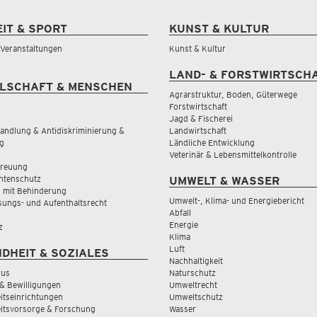
EIT & SPORT
KUNST & KULTUR
& Veranstaltungen
Kunst & Kultur
LAND- & FORSTWIRTSCH
LSCHAFT & MENSCHEN
Agrarstruktur, Boden, Güterwege
Forstwirtschaft
Jagd & Fischerei
andlung & Antidiskriminierung &
Landwirtschaft
g
Ländliche Entwicklung
Veterinär & Lebensmittelkontrolle
treuung
tenschutz
UMWELT & WASSER
 mit Behinderung
Umwelt-, Klima- und Energiebericht
sungs- und Aufenthaltsrecht
Abfall
Energie
z
Klima
Luft
DHEIT & SOZIALES
Nachhaltigkeit
rus
Naturschutz
& Bewilligungen
Umweltrecht
tseinrichtungen
Umweltschutz
itsvorsorge & Forschung
Wasser