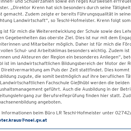
innen- und Schülerzahlen sowie ein reges Kurswesen erfreuen
ter. „Direktor Krenn hat sich besonders durch seine Tätigke
t gemacht. Zudem zeigte er bereits Führungsqualität in seine
htung Landwirtschaft“, so Teschl-Hofmeister. Krenn folgt som
g ist für mich die Weiterentwicklung der Schule sowie des Leh
en Gegebenheiten das oberste Ziel. Dies ist nur mit dem Eng
iterinnen und Mitarbeiter möglich. Daher ist für mich die F
vollen Schul- und Arbeitsklimas besonders wichtig. Zudem ist
innen und Akteuren der Region ein besonderes Anliegen“, bet
l ist im landwirtschaftlichen Bildungsbereich der Motor der 
 Direktvermarktung am Puls der Zeit stattfindet. Dies kommt
bildung zugute, die somit bestmöglich auf ihre beruflichen Tä
Landwirtschaftlichen Fachschule Gießhübl werden die beiden 
shaltsmanagement geführt. Auch die Ausbildung in der Betrie
eitungslehrgang zur Berufsreifeprüfung finden hier statt. Z
wachsenenbildung angeboten.
 Informationen beim Büro LR Teschl-Hofmeister unter 02742
eter.kraus@noel.gv.at