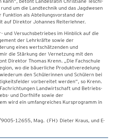
 kann“, betont Landesrätin Christiane Teschl-
it rund um die Landtechnik und das Jagdwesen
r Funktion als Abteilungsvorstand der
it auf Direktor Johannes Reiterlehner.
r- und Versuchsbetriebes im Hinblick auf die
agement der Lehrkräfte sowie der
örderung eines wertschätzenden und
 mir die Stärkung der Vernetzung mit den
ont Direktor Thomas Krenn. „Die Fachschule
Region, wo die bäuerliche Produktveredelung
 wiederum den Schülerinnen und Schülern bei
tigkeitsfelder vorbereitet werden“, so Krenn.
Fachrichtungen Landwirtschaft und Betriebs-
bs- und Dorfhilfe sowie der
udem wird ein umfangreiches Kursprogramm in
/9005-12655, Mag. (FH) Dieter Kraus, und E-