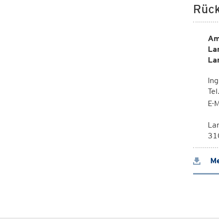
Rück
Am
La
La
Ing
Te
E-M
La
310
Me