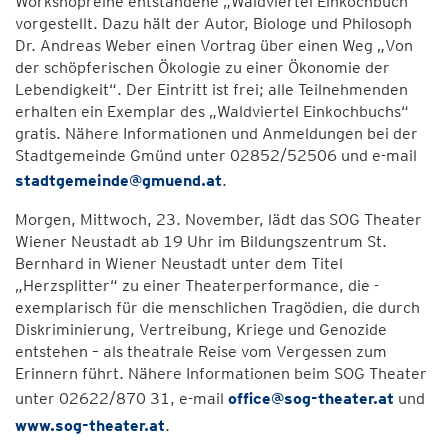
Workshopreihe entstandene „Waldviertel Einkochbuch“
vorgestellt. Dazu hält der Autor, Biologe und Philosoph
Dr. Andreas Weber einen Vortrag über einen Weg „Von
der schöpferischen Ökologie zu einer Ökonomie der
Lebendigkeit“. Der Eintritt ist frei; alle Teilnehmenden
erhalten ein Exemplar des „Waldviertel Einkochbuchs“
gratis. Nähere Informationen und Anmeldungen bei der
Stadtgemeinde Gmünd unter 02852/52506 und e-mail
stadtgemeinde@gmuend.at
.
Morgen, Mittwoch, 23. November, lädt das SOG Theater
Wiener Neustadt ab 19 Uhr im Bildungszentrum St.
Bernhard in Wiener Neustadt unter dem Titel
„Herzsplitter“ zu einer Theaterperformance, die -
exemplarisch für die menschlichen Tragödien, die durch
Diskriminierung, Vertreibung, Kriege und Genozide
entstehen – als theatrale Reise vom Vergessen zum
Erinnern führt. Nähere Informationen beim SOG Theater
unter 02622/870 31, e-mail
office@sog-theater.at
und
www.sog-theater.at
.