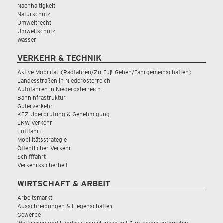
Nachhaltigkeit
Naturschutz
Umweltrecht
Umweltschutz
Wasser
VERKEHR & TECHNIK
Aktive Mobilität (Radfahren/Zu-Fuß-Gehen/Fahrgemeinschaften)
Landesstraßen in Niederösterreich
Autofahren in Niederösterreich
Bahninfrastruktur
Güterverkehr
KFZ-Überprüfung & Genehmigung
LKW Verkehr
Luftfahrt
Mobilitätsstrategie
Öffentlicher Verkehr
Schifffahrt
Verkehrssicherheit
WIRTSCHAFT & ARBEIT
Arbeitsmarkt
Ausschreibungen & Liegenschaften
Gewerbe
Wettwesen und Landesausspielungen mit Glücksspielautomaten