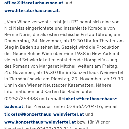
office@literaturhausnoe.at
und
www.literaturhausnoe.at
.
„Vom Winde verweht - echt jetzt?!“ nennt sich eine von
Nici Neiss eingerichtete und inszenierte Komödie von
Bernie Noris, die als österreichische Erstaufführung am
Donnerstag, 24. November, ab 19.30 Uhr im Theater am
Steg in Baden zu sehen ist. Gezeigt wird die Produktion
der Neuen Bühne Wien über eine 1938 in New York mit
vielerlei Schwierigkeiten entstehende Hörspielfassung
des Romans von Margaret Mitchell weiters am Freitag,
25. November, ab 19.30 Uhr im Konzerthaus Weinviertel
in Ziersdorf sowie am Dienstag, 29. November, ab 19.30
Uhr in den Wiener Neustädter Kasematten. Nähere
Informationen und Karten für Baden unter
02252/254488 und e-mail
tickets@beethovenhaus-
baden.at
, für Ziersdorf unter 02956/2204-16, e-mail
tickets@konzerthaus-weinviertel.at
und
www.konzerthaus-weinviertel.at
bzw. für Wiener
Neustadt unter 02622/373-311, e-mail