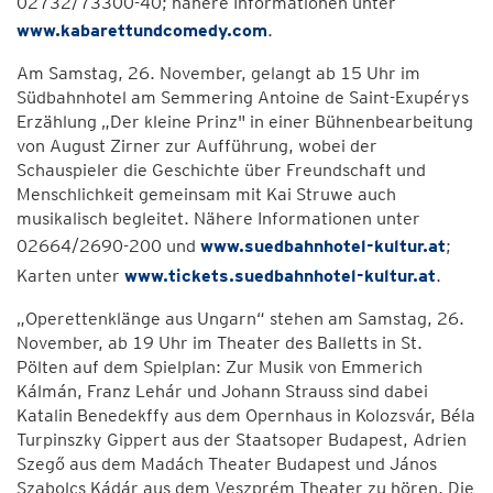
02732/73300-40; nähere Informationen unter
www.kabarettundcomedy.com
.
Am Samstag, 26. November, gelangt ab 15 Uhr im
Südbahnhotel am Semmering Antoine de Saint-Exupérys
Erzählung „Der kleine Prinz" in einer Bühnenbearbeitung
von August Zirner zur Aufführung, wobei der
Schauspieler die Geschichte über Freundschaft und
Menschlichkeit gemeinsam mit Kai Struwe auch
musikalisch begleitet. Nähere Informationen unter
02664/2690-200 und
www.suedbahnhotel-kultur.at
;
Karten unter
www.tickets.suedbahnhotel-kultur.at
.
„Operettenklänge aus Ungarn“ stehen am Samstag, 26.
November, ab 19 Uhr im Theater des Balletts in St.
Pölten auf dem Spielplan: Zur Musik von Emmerich
Kálmán, Franz Lehár und Johann Strauss sind dabei
Katalin Benedekffy aus dem Opernhaus in Kolozsvár, Béla
Turpinszky Gippert aus der Staatsoper Budapest, Adrien
Szegő aus dem Madách Theater Budapest und János
Szabolcs Kádár aus dem Veszprém Theater zu hören. Die