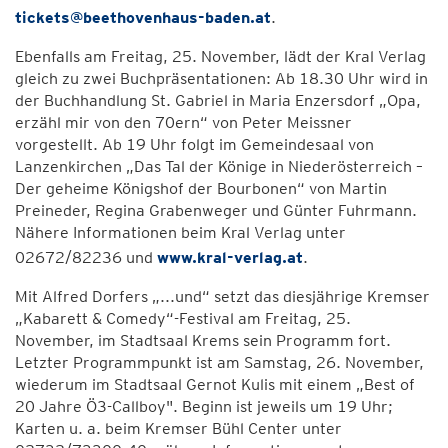
tickets@beethovenhaus-baden.at
.
Ebenfalls am Freitag, 25. November, lädt der Kral Verlag
gleich zu zwei Buchpräsentationen: Ab 18.30 Uhr wird in
der Buchhandlung St. Gabriel in Maria Enzersdorf „Opa,
erzähl mir von den 70ern“ von Peter Meissner
vorgestellt. Ab 19 Uhr folgt im Gemeindesaal von
Lanzenkirchen „Das Tal der Könige in Niederösterreich –
Der geheime Königshof der Bourbonen“ von Martin
Preineder, Regina Grabenweger und Günter Fuhrmann.
Nähere Informationen beim Kral Verlag unter
02672/82236 und
www.kral-verlag.at
.
Mit Alfred Dorfers „...und“ setzt das diesjährige Kremser
„Kabarett & Comedy“-Festival am Freitag, 25.
November, im Stadtsaal Krems sein Programm fort.
Letzter Programmpunkt ist am Samstag, 26. November,
wiederum im Stadtsaal Gernot Kulis mit einem „Best of
20 Jahre Ö3-Callboy". Beginn ist jeweils um 19 Uhr;
Karten u. a. beim Kremser Bühl Center unter