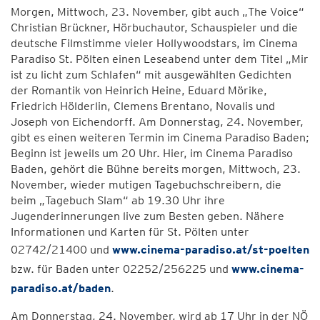
Morgen, Mittwoch, 23. November, gibt auch „The Voice“
Christian Brückner, Hörbuchautor, Schauspieler und die
deutsche Filmstimme vieler Hollywoodstars, im Cinema
Paradiso St. Pölten einen Leseabend unter dem Titel „Mir
ist zu licht zum Schlafen“ mit ausgewählten Gedichten
der Romantik von Heinrich Heine, Eduard Mörike,
Friedrich Hölderlin, Clemens Brentano, Novalis und
Joseph von Eichendorff. Am Donnerstag, 24. November,
gibt es einen weiteren Termin im Cinema Paradiso Baden;
Beginn ist jeweils um 20 Uhr. Hier, im Cinema Paradiso
Baden, gehört die Bühne bereits morgen, Mittwoch, 23.
November, wieder mutigen Tagebuchschreibern, die
beim „Tagebuch Slam“ ab 19.30 Uhr ihre
Jugenderinnerungen live zum Besten geben. Nähere
Informationen und Karten für St. Pölten unter
02742/21400 und
www.cinema-paradiso.at/st-poelten
bzw. für Baden unter 02252/256225 und
www.cinema-
paradiso.at/baden
.
Am Donnerstag, 24. November, wird ab 17 Uhr in der NÖ