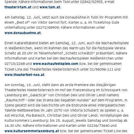
Spende; nähere Informationen beim TAM unter 02842/52955, e-mail
theater@tam.at
und
www.tam.at
.
Am Samstag, 12. Juni, setzt auch die Donaubühne in Tulln ihr Programm mit
einem „Best of" von Viktor Gernot fort. Karten u. a. im Ticketshop Gute
Unterhaltung unter 02272/68909; nähere Informationen unter
www.donaubuehne.at
.
Einen Kabarettabend bieten am Samstag, 12. Juni, auch die Wachaufestspiele
in Weißenkirchen, wenn im Rahmen des Warm-ups für die Festspiele Verena
Scheitz ab 20 Uhr im Teisenhoferhof „Scheitz schwätzt!“ präsentiert. Nähere
Informationen und Karten bei den Wachaufestspielen Weißenkirchen unter
02715/2268 und
www.wachaufestspiele.com
bzw. bei der gemeinsamen
Ticket-Line des Theaterfestes Niederösterreich unter 01/96096-111 und
www.theaterfest-noe.at
.
Am Sonntag, 13. Juni, steht dann als erste Premiere des diesjährigen
Theaterfestes Niederösterreich im Hof der Franzensburg im Schlosspark von
Laxenburg ein „Galactical“ von Christian Deix und Olivier Lendl namens
„Raumschiff – oder das Drama des begabten Hundes“ auf dem Programm. In
Szene gesetzt wird die Geschichte um die Endrunde eines intergalaktischen
Talente-Wettbewerbes im Jahr 2070 von Viktoria Schubert; es spielen u. a.
Adi Hirschal, Pia Baresch, Christian Deix und Olivier Lendl. Vorstellungen des
Kultursommers Laxenburg: bis 15. August, jeweils Samstag und Sonntag ab
16.30 Uhr. Nähere Informationen und Karten unter 02236/73640 und
www.kultursommerlaxenburg.at
bzw. bei der gemeinsamen Ticket-Line des