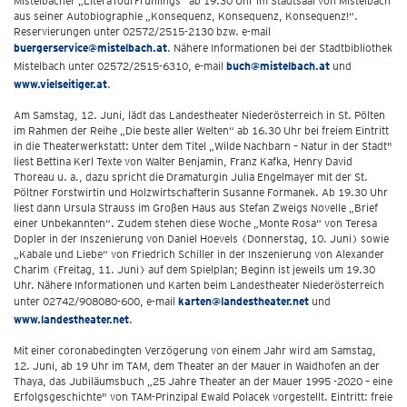
Mistelbacher „LiteraTourFrühlings“ ab 19.30 Uhr im Stadtsaal von Mistelbach
aus seiner Autobiographie „Konsequenz, Konsequenz, Konsequenz!“.
Reservierungen unter 02572/2515-2130 bzw. e-mail
buergerservice@mistelbach.at
. Nähere Informationen bei der Stadtbibliothek
Mistelbach unter 02572/2515-6310, e-mail
buch@mistelbach.at
und
www.vielseitiger.at
.
Am Samstag, 12. Juni, lädt das Landestheater Niederösterreich in St. Pölten
im Rahmen der Reihe „Die beste aller Welten“ ab 16.30 Uhr bei freiem Eintritt
in die Theaterwerkstatt: Unter dem Titel „Wilde Nachbarn – Natur in der Stadt"
liest Bettina Kerl Texte von Walter Benjamin, Franz Kafka, Henry David
Thoreau u. a., dazu spricht die Dramaturgin Julia Engelmayer mit der St.
Pöltner Forstwirtin und Holzwirtschafterin Susanne Formanek. Ab 19.30 Uhr
liest dann Ursula Strauss im Großen Haus aus Stefan Zweigs Novelle „Brief
einer Unbekannten“. Zudem stehen diese Woche „Monte Rosa“ von Teresa
Dopler in der Inszenierung von Daniel Hoevels (Donnerstag, 10. Juni) sowie
„Kabale und Liebe“ von Friedrich Schiller in der Inszenierung von Alexander
Charim (Freitag, 11. Juni) auf dem Spielplan; Beginn ist jeweils um 19.30
Uhr. Nähere Informationen und Karten beim Landestheater Niederösterreich
unter 02742/908080-600, e-mail
karten@landestheater.net
und
www.landestheater.net
.
Mit einer coronabedingten Verzögerung von einem Jahr wird am Samstag,
12. Juni, ab 19 Uhr im TAM, dem Theater an der Mauer in Waidhofen an der
Thaya, das Jubiläumsbuch „25 Jahre Theater an der Mauer 1995 -2020 – eine
Erfolgsgeschichte" von TAM-Prinzipal Ewald Polacek vorgestellt. Eintritt: freie