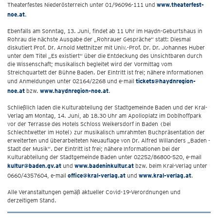
Theaterfestes Niederösterreich unter 01/96096-111 und
www.theaterfest-
noe.at
.
Ebenfalls am Sonntag, 13. Juni, findet ab 11 Uhr im Haydn-Geburtshaus in
Rohrau die nächste Ausgabe der „Rohrauer Gespräche“ statt: Diesmal
diskutiert Prof. Dr. Arnold Mettnitzer mit Univ.-Prof. Dr. Dr. Johannes Huber
unter dem Titel „Es existiert“ über die Entdeckung des Unsichtbaren durch
die Wissenschaft; musikalisch begleitet wird der Vormittag vom
Streichquartett der Bühne Baden. Der Eintritt ist frei; nähere Informationen
und Anmeldungen unter 02164/2268 und e-mail
tickets@haydnregion-
noe.at
bzw.
www.haydnregion-noe.at
.
Schließlich laden die Kulturabteilung der Stadtgemeinde Baden und der Kral-
Verlag am Montag, 14. Juni, ab 18.30 Uhr am Apolloplatz im Doblhoffpark
vor der Terrasse des Hotels Schloss Weikersdorf in Baden (bei
Schlechtwetter im Hotel) zur musikalisch umrahmten Buchpräsentation der
erweiterten und überarbeiteten Neuauflage von Dr. Alfred Willanders „Baden -
Stadt der Musik“. Der Eintritt ist frei; nähere Informationen bei der
Kulturabteilung der Stadtgemeinde Baden unter 02252/86800-520, e-mail
kultur@baden.gv.at
und
www.badeninkultur.at
bzw. beim Kral-Verlag unter
0660/4357604, e-mail
office@kral-verlag.at
und
www.kral-verlag.at
.
Alle Veranstaltungen gemäß aktueller Covid-19-Verordnungen und
derzeitigem Stand.