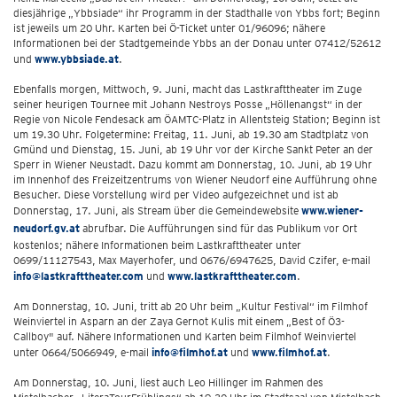
diesjährige „Ybbsiade“ ihr Programm in der Stadthalle von Ybbs fort; Beginn
ist jeweils um 20 Uhr. Karten bei Ö-Ticket unter 01/96096; nähere
Informationen bei der Stadtgemeinde Ybbs an der Donau unter 07412/52612
und
www.ybbsiade.at
.
Ebenfalls morgen, Mittwoch, 9. Juni, macht das Lastkrafttheater im Zuge
seiner heurigen Tournee mit Johann Nestroys Posse „Höllenangst“ in der
Regie von Nicole Fendesack am ÖAMTC-Platz in Allentsteig Station; Beginn ist
um 19.30 Uhr. Folgetermine: Freitag, 11. Juni, ab 19.30 am Stadtplatz von
Gmünd und Dienstag, 15. Juni, ab 19 Uhr vor der Kirche Sankt Peter an der
Sperr in Wiener Neustadt. Dazu kommt am Donnerstag, 10. Juni, ab 19 Uhr
im Innenhof des Freizeitzentrums von Wiener Neudorf eine Aufführung ohne
Besucher. Diese Vorstellung wird per Video aufgezeichnet und ist ab
Donnerstag, 17. Juni, als Stream über die Gemeindewebsite
www.wiener-
neudorf.gv.at
abrufbar. Die Aufführungen sind für das Publikum vor Ort
kostenlos; nähere Informationen beim Lastkrafttheater unter
0699/11127543, Max Mayerhofer, und 0676/6947625, David Czifer, e-mail
info@lastkrafttheater.com
und
www.lastkrafttheater.com
.
Am Donnerstag, 10. Juni, tritt ab 20 Uhr beim „Kultur Festival“ im Filmhof
Weinviertel in Asparn an der Zaya Gernot Kulis mit einem „Best of Ö3-
Callboy" auf. Nähere Informationen und Karten beim Filmhof Weinviertel
unter 0664/5066949, e-mail
info@filmhof.at
und
www.filmhof.at
.
Am Donnerstag, 10. Juni, liest auch Leo Hillinger im Rahmen des