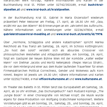
literarischen Werk vorträgt. Nähere Informationen und Karten in der
Buchhandlung Kral St. Pölten unter 02742/353189, e-mail
buch@kral-
stpoelten.at
und
www.kral-buch.at/kralstpoelten
.
In der Buchhandlung Kral St. Gabriel in Maria Enzersdorf wiederum
präsentiert Peter Meissner am Freitag, 17. April, ab 18.30 Uhr mit „Opa,
erzähl mir aus den 80ern!“ 80 Erinnerungen an ein Jahrzehnt des Aufbruchs.
Nähere Informationen und Anmeldungen unter 02236/47834, e-mail
gabrielerstrasse@kral-moedling.at
und
www.kral-buch.at/events/id/7978
.
Über „Hormone, Schäggsbia und andere Katastrophen“ spricht Marika
Reichhold als frau franzi am Samstag, 18. April, im Schloss Kottingbrunn:
„Do host den solot“ versteht sich als absurdes Crossover von
philosophischen Weisheiten und Alltagsbanalitäten. Am Sonntag, 19. April,
folgt ein Gastspiel der Neuen Bühne Wien mit der Komödie „Kalter weißer
Mann“ von Dietmar Jacobs und Moritz Netenjakob (Regie: Marcus Strahl),
die vor dem Hintergrund einer aus dem Ruder laufenden Trauerfeier für einen
Firmenpatriarchen Political Correctness, Gender und Wokeness aufs Korn
nimmt. Beginn ist jeweils um 19.30 Uhr; nähere Informationen und Karten
unter 02252/74383, e-mail
office@kulturszene.at
und
www.kulturszene.at
.
Im Theater des Balletts in St. Pölten tanzt das Europaballett am Samstag, 18.
April, ab 16 Uhr erstmals „Das Dschungelbuch" nach Rudyard Kiplings „The
Jungle Book“ in einer Choreografie von Michael Kropf; die Musik wurde
eigens für diese Produktion von Wolfgang Gratschmaier komponiert. Weitere
Vorstellungen gibt es am Sonntag, 19., Samstag, 25., und Sonntag, 26. April,