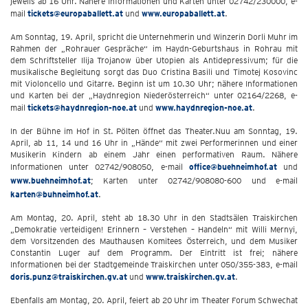
jeweils ab 16 Uhr. Nähere Informationen und Karten unter 02742/230000, e-
mail
tickets@europaballett.at
und
www.europaballett.at
.
Am Sonntag, 19. April, spricht die Unternehmerin und Winzerin Dorli Muhr im
Rahmen der „Rohrauer Gespräche“ im Haydn-Geburtshaus in Rohrau mit
dem Schriftsteller Ilija Trojanow über Utopien als Antidepressivum; für die
musikalische Begleitung sorgt das Duo Cristina Basili und Timotej Kosovinc
mit Violoncello und Gitarre. Beginn ist um 10.30 Uhr; nähere Informationen
und Karten bei der „Haydnregion Niederösterreich“ unter 02164/2268, e-
mail
tickets@haydnregion-noe.at
und
www.haydnregion-noe.at
.
In der Bühne im Hof in St. Pölten öffnet das Theater.Nuu am Sonntag, 19.
April, ab 11, 14 und 16 Uhr in „Hände“ mit zwei Performerinnen und einer
Musikerin Kindern ab einem Jahr einen performativen Raum. Nähere
Informationen unter 02742/908050, e-mail
office@buehneimhof.at
und
www.buehneimhof.at
; Karten unter 02742/908080-600 und e-mail
karten@buhneimhof.at
.
Am Montag, 20. April, steht ab 18.30 Uhr in den Stadtsälen Traiskirchen
„Demokratie verteidigen! Erinnern – Verstehen – Handeln“ mit Willi Mernyi,
dem Vorsitzenden des Mauthausen Komitees Österreich, und dem Musiker
Constantin Luger auf dem Programm. Der Eintritt ist frei; nähere
Informationen bei der Stadtgemeinde Traiskirchen unter 050/355-383, e-mail
doris.punz@traiskirchen.gv.at
und
www.traiskirchen.gv.at
.
Ebenfalls am Montag, 20. April, feiert ab 20 Uhr im Theater Forum Schwechat