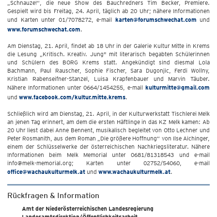
„Schnauze!“, die neue Show des Bauchredners Tim Becker, Premiere.
Gespielt wird bis Freitag, 24. April, täglich ab 20 Uhr; nähere Informationen
und Karten unter 01/7078272, e-mail
karten@forumschwechat.com
und
www.forumschwechat.com
.
Am Dienstag, 21. April, findet ab 18 Uhr in der Galerie Kultur Mitte in Krems
die Lesung „Kritisch. Kreativ. Jung" mit literarisch begabten Schülerinnen
und Schülern des BORG Krems statt. Angekündigt sind diesmal Lola
Bachmann, Paul Rauscher, Sophie Fischer, Sara Dugonjic, Ferdi Wollny,
Kristian Rabenseifner-Stanzel, Luisa Krapfenbauer und Marvin Täuber.
Nähere Informationen unter 0664/1454255, e-mail
kulturmitte@gmail.com
und
www.facebook.com/kultur.mitte.krems
.
Schließlich wird am Dienstag, 21. April, in der Kulturwerkstatt Tischlerei Melk
an jenen Tag erinnert, am dem die ersten Häftlinge in das KZ Melk kamen: Ab
20 Uhr liest dabei Anne Bennent, musikalisch begleitet von Otto Lechner und
Peter Rosmanith, aus dem Roman „Die größere Hoffnung“ von Ilse Aichinger,
einem der Schlüsselwerke der österreichischen Nachkriegsliteratur. Nähere
Informationen beim Melk Memorial unter 0681/81318543 und e-mail
info@melk-memorial.org; Karten unter 02752/54060, e-mail
office@wachaukulturmelk.at
und
www.wachaukulturmelk.at
.
Rückfragen & Information
Amt der Niederösterreichischen Landesregierung
Landesamtsdirektion/Öffentlichkeitsarbeit