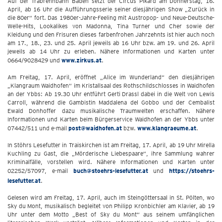
Auf der Trabrennbahn Baden setzt der Circus Pikard am Donnerstag, 16.
April, ab 16 Uhr die Aufführungsserie seiner diesjährigen Show „Zurück in
die 80er“ fort. Das 1980er-Jahre-Feeling mit Austropop- und Neue-Deutsche-
Welle-Hits, Lookalikes von Madonna, Tina Turner und Cher sowie der
Kleidung und den Frisuren dieses farbenfrohen Jahrzehnts ist hier auch noch
am 17., 18., 23. und 25. April jeweils ab 16 Uhr bzw. am 19. und 26. April
jeweils ab 14 Uhr zu erleben. Nähere Informationen und Karten unter
0664/9028429 und
www.zirkus.at
.
Am Freitag, 17. April, eröffnet „Alice im Wunderland“ den diesjährigen
„Klangraum Waidhofen“ im Kristallsaal des Rothschildschlosses in Waidhofen
an der Ybbs: Ab 19.30 Uhr entführt Gerti Drassl dabei in die Welt von Lewis
Carroll, während die Gambistin Maddalena del Gobbo und der Cembalist
Ewald Donhoffer dazu musikalische Traumwelten erschaffen. Nähere
Informationen und Karten beim Bürgerservice Waidhofen an der Ybbs unter
07442/511 und e-mail
post@waidhofen.at
bzw.
www.klangraeume.at
.
In Stöhrs Lesefutter in Traiskirchen ist am Freitag, 17. April, ab 19 Uhr Mirella
Kuchling zu Gast, die „Mörderische Liebespaare“, ihre Sammlung wahrer
Kriminalfälle, vorstellen wird. Nähere Informationen und Karten unter
02252/57097, e-mail
buch@stoehrs-lesefutter.at
und
https://stoehrs-
lesefutter.at
.
Gelesen wird am Freitag, 17. April, auch im Steingöttersaal in St. Pölten, wo
Sky du Mont, musikalisch begleitet von Philipp Kronbichler am Klavier, ab 19
Uhr unter dem Motto „Best of Sky du Mont“ aus seinem umfänglichen