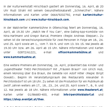
In der Kulturwerkstatt Hirschbach gastiert am Donnerstag, 16. April, ab 20
Uhr Rudi Strahl mit seinem Gesundheitskabarett „Schmerzfrei“. Nähere
Informationen und Karten unter 0664/9202792, e-mail
karten@kultur-
hirschbach.com
und
www.kultur-hirschbach.com
.
In der Waldviertler Kammerbühne in Ottenschlag feiert am Donnerstag, 16.
April, ab 19.30 Uhr „Match Me If You Can“, eine Dating-App-Komödie von
Nina Hartmann und Gregor Barcal, Premiere (Regie: Andreas Steppan). Zu
sehen ist die Verwechslungskomödie für zwei Personen in Folge am 18., 24.
und 25. April sowie am 1., vom 7. bis 9. und vom 13. bis 15. Mai jeweils ab
19.30 Uhr bzw. am 26. April ab 15 Uhr. Nähere Informationen und Karten
unter 02872/61221, e-mail
office@kammerbühne.at
und
www.kammerbuehne.at
.
Eine weitere Premiere am Donnerstag, 16. April, präsentiert das Kinder- und
Jugendtheater THEO Perchtoldsdorf mit „Fräulein Braun" von Ulrich Hub,
einem Monolog über Eva Braun, die Geliebte von Adolf Hitler (Regie: Birgit
Oswald). Beginn im Veranstaltungsraum des Restaurants Alexander in
Perchtoldsdorf ist um 18 Uhr. Zu sehen ist die Produktion für ein Publikum ab
zwölf Jahren weiters am 17., 18., 23., 24. und 25. April sowie 7., 8., 9. und
12. Mai jeweils ab 18 Uhr. Nähere Informationen unter
www.theaterort.at
;
Karten unter 01/86683-400, e-mail
info@perchtoldsdorf.at
und
https://shop.eventjet.at/theo
.