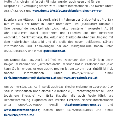
Motto „Als ich einmal fast ein Filmstar wurde“ auch lesen und für ein
Gespräch zur Verfügung stehen wird. Nähere Informationen und Karten unter
0664/4327973 und
www.dum.at/vst/2026schlendern.php?nav=ver
.
Ebenfalls am Mittwoch, 15. April, wird im Rahmen der Dialog-Reihe „Pro Talk
#2“ im Haus der Kunst in Baden unter dem Titel „Baukultur: Qualität +
Orientierung“ der neue Leitfaden „Architektur verstehen“ vorgestellt. Ab 18
Uhr diskutieren dabei Expertinnen und Experten aus den Bereichen
Architektur, Denkmalpflege, Baukultur und Stadtpolitik über den Umgang mit
dem historischen Stadtbild und die Rolle des neuen Leitfadens. Nähere
Informationen und Anmeldungen bei der Stadtgemeinde Baden unter
0664/88848009 und e-mail
gste@baden.at
.
Am Donnerstag, 16. April, eröffnet Eva Rossmann den diesjährigen Lese-
Reigen im Rahmen von „ArtSchmidatal“ im Brandlhof in Radlbrunn mit „Gier
kann tödlich enden, Askese auch". Beginn ist um 19 Uhr; der Eintritt ist frei.
Nähere Informationen unter 0676/4391652, e-mail
doris.buchmann@volkskulturnoe.at
und
www.art-schmidatal.at
.
Am Donnerstag, 16. April, spielt auch das Theater Melange im Georg-Schütz-
Saal in Oeynhausen noch einmal die Komödie „Kurschattengewächse – eine
todsichere Therapie“ von Erika Kapeller, die auch Regie führt, als
Benefizvorstellung zugunsten des Vereins Tierreich. Nähere Informationen
unter 0699/10979899, e-mail
theatermelange@gmx.at
und
www.theatermelange.at
; Karten unter 0676/884004888 und e-mail
tierreich@proton.me
.