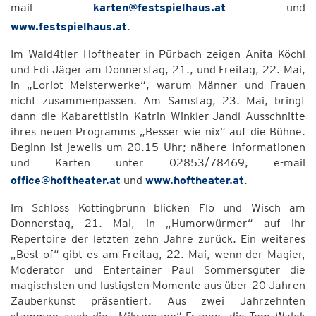
mail
karten@festspielhaus.at
und
www.festspielhaus.at
.
Im Wald4tler Hoftheater in Pürbach zeigen Anita Köchl
und Edi Jäger am Donnerstag, 21., und Freitag, 22. Mai,
in „Loriot Meisterwerke“, warum Männer und Frauen
nicht zusammenpassen. Am Samstag, 23. Mai, bringt
dann die Kabarettistin Katrin Winkler-Jandl Ausschnitte
ihres neuen Programms „Besser wie nix“ auf die Bühne.
Beginn ist jeweils um 20.15 Uhr; nähere Informationen
und Karten unter 02853/78469, e-mail
office@hoftheater.at
und
www.hoftheater.at
.
Im Schloss Kottingbrunn blicken Flo und Wisch am
Donnerstag, 21. Mai, in „Humorwürmer“ auf ihr
Repertoire der letzten zehn Jahre zurück. Ein weiteres
„Best of“ gibt es am Freitag, 22. Mai, wenn der Magier,
Moderator und Entertainer Paul Sommersguter die
magischsten und lustigsten Momente aus über 20 Jahren
Zauberkunst präsentiert. Aus zwei Jahrzehnten