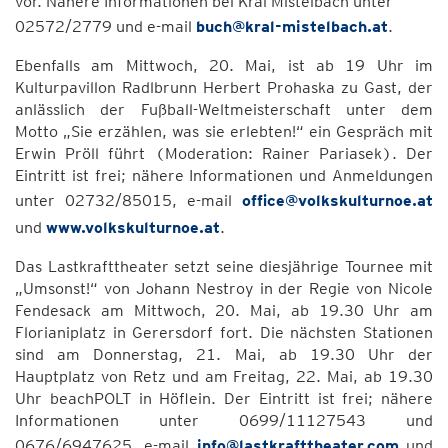
vor. Nähere Informationen bei Kral Mistelbach unter
02572/2779 und e-mail
buch@kral-mistelbach.at
.
Ebenfalls am Mittwoch, 20. Mai, ist ab 19 Uhr im
Kulturpavillon Radlbrunn Herbert Prohaska zu Gast, der
anlässlich der Fußball-Weltmeisterschaft unter dem
Motto „Sie erzählen, was sie erlebten!“ ein Gespräch mit
Erwin Pröll führt (Moderation: Rainer Pariasek). Der
Eintritt ist frei; nähere Informationen und Anmeldungen
unter 02732/85015, e-mail
office@volkskulturnoe.at
und
www.volkskulturnoe.at
.
Das Lastkrafttheater setzt seine diesjährige Tournee mit
„Umsonst!“ von Johann Nestroy in der Regie von Nicole
Fendesack am Mittwoch, 20. Mai, ab 19.30 Uhr am
Florianiplatz in Gerersdorf fort. Die nächsten Stationen
sind am Donnerstag, 21. Mai, ab 19.30 Uhr der
Hauptplatz von Retz und am Freitag, 22. Mai, ab 19.30
Uhr beachPOLT in Höflein. Der Eintritt ist frei; nähere
Informationen unter 0699/11127543 und
0676/6947625, e-mail
info@lastkrafttheater.com
und