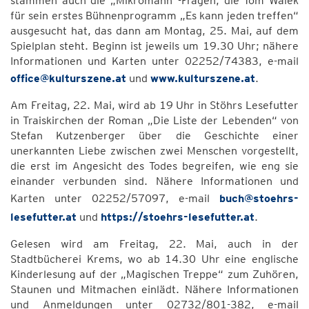
stammen auch die „Mikromann“-Fragen, die Tom Walek
für sein erstes Bühnenprogramm „Es kann jeden treffen“
ausgesucht hat, das dann am Montag, 25. Mai, auf dem
Spielplan steht. Beginn ist jeweils um 19.30 Uhr; nähere
Informationen und Karten unter 02252/74383, e-mail
office@kulturszene.at
und
www.kulturszene.at
.
Am Freitag, 22. Mai, wird ab 19 Uhr in Stöhrs Lesefutter
in Traiskirchen der Roman „Die Liste der Lebenden“ von
Stefan Kutzenberger über die Geschichte einer
unerkannten Liebe zwischen zwei Menschen vorgestellt,
die erst im Angesicht des Todes begreifen, wie eng sie
einander verbunden sind. Nähere Informationen und
Karten unter 02252/57097, e-mail
buch@stoehrs-
lesefutter.at
und
https://stoehrs-lesefutter.at
.
Gelesen wird am Freitag, 22. Mai, auch in der
Stadtbücherei Krems, wo ab 14.30 Uhr eine englische
Kinderlesung auf der „Magischen Treppe“ zum Zuhören,
Staunen und Mitmachen einlädt. Nähere Informationen
und Anmeldungen unter 02732/801-382, e-mail