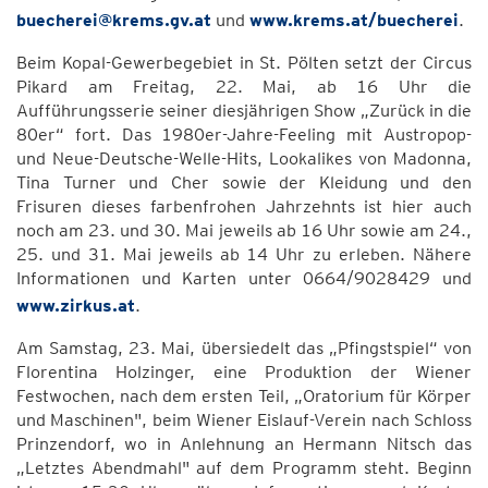
buecherei@krems.gv.at
und
www.krems.at/buecherei
.
Beim Kopal-Gewerbegebiet in St. Pölten setzt der Circus
Pikard am Freitag, 22. Mai, ab 16 Uhr die
Aufführungsserie seiner diesjährigen Show „Zurück in die
80er“ fort. Das 1980er-Jahre-Feeling mit Austropop-
und Neue-Deutsche-Welle-Hits, Lookalikes von Madonna,
Tina Turner und Cher sowie der Kleidung und den
Frisuren dieses farbenfrohen Jahrzehnts ist hier auch
noch am 23. und 30. Mai jeweils ab 16 Uhr sowie am 24.,
25. und 31. Mai jeweils ab 14 Uhr zu erleben. Nähere
Informationen und Karten unter 0664/9028429 und
www.zirkus.at
.
Am Samstag, 23. Mai, übersiedelt das „Pfingstspiel“ von
Florentina Holzinger, eine Produktion der Wiener
Festwochen, nach dem ersten Teil, „Oratorium für Körper
und Maschinen", beim Wiener Eislauf-Verein nach Schloss
Prinzendorf, wo in Anlehnung an Hermann Nitsch das
„Letztes Abendmahl" auf dem Programm steht. Beginn