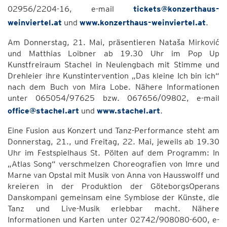
02956/2204-16, e-mail
tickets@konzerthaus-
weinviertel.at
und
www.konzerthaus-weinviertel.at
.
Am Donnerstag, 21. Mai, präsentieren Nataša Mirković
und Matthias Loibner ab 19.30 Uhr im Pop Up
Kunstfreiraum Stachel in Neulengbach mit Stimme und
Drehleier ihre Kunstintervention „Das kleine Ich bin ich“
nach dem Buch von Mira Lobe. Nähere Informationen
unter 065054/97625 bzw. 067656/09802, e-mail
office@stachel.art
und
www.stachel.art
.
Eine Fusion aus Konzert und Tanz-Performance steht am
Donnerstag, 21., und Freitag, 22. Mai, jeweils ab 19.30
Uhr im Festspielhaus St. Pölten auf dem Programm: In
„Atlas Song“ verschmelzen Choreografien von Imre und
Marne van Opstal mit Musik von Anna von Hausswolff und
kreieren in der Produktion der GöteborgsOperans
Danskompani gemeinsam eine Symbiose der Künste, die
Tanz und Live-Musik erlebbar macht. Nähere
Informationen und Karten unter 02742/908080-600, e-