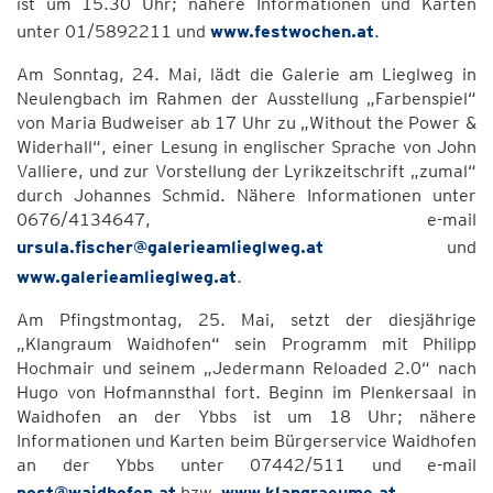
ist um 15.30 Uhr; nähere Informationen und Karten
unter 01/5892211 und
www.festwochen.at
.
Am Sonntag, 24. Mai, lädt die Galerie am Lieglweg in
Neulengbach im Rahmen der Ausstellung „Farbenspiel“
von Maria Budweiser ab 17 Uhr zu „Without the Power &
Widerhall“, einer Lesung in englischer Sprache von John
Valliere, und zur Vorstellung der Lyrikzeitschrift „zumal“
durch Johannes Schmid. Nähere Informationen unter
0676/4134647, e-mail
ursula.fischer@galerieamlieglweg.at
und
www.galerieamlieglweg.at
.
Am Pfingstmontag, 25. Mai, setzt der diesjährige
„Klangraum Waidhofen“ sein Programm mit Philipp
Hochmair und seinem „Jedermann Reloaded 2.0“ nach
Hugo von Hofmannsthal fort. Beginn im Plenkersaal in
Waidhofen an der Ybbs ist um 18 Uhr; nähere
Informationen und Karten beim Bürgerservice Waidhofen
an der Ybbs unter 07442/511 und e-mail
post@waidhofen.at
bzw.
www.klangraeume.at
.