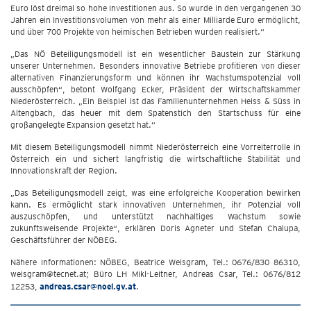
Euro löst dreimal so hohe Investitionen aus. So wurde in den vergangenen 30
Jahren ein Investitionsvolumen von mehr als einer Milliarde Euro ermöglicht,
und über 700 Projekte von heimischen Betrieben wurden realisiert.“
„Das NÖ Beteiligungsmodell ist ein wesentlicher Baustein zur Stärkung
unserer Unternehmen. Besonders innovative Betriebe profitieren von dieser
alternativen Finanzierungsform und können ihr Wachstumspotenzial voll
ausschöpfen“, betont Wolfgang Ecker, Präsident der Wirtschaftskammer
Niederösterreich. „Ein Beispiel ist das Familienunternehmen Heiss & Süss in
Altengbach, das heuer mit dem Spatenstich den Startschuss für eine
großangelegte Expansion gesetzt hat.“
Mit diesem Beteiligungsmodell nimmt Niederösterreich eine Vorreiterrolle in
Österreich ein und sichert langfristig die wirtschaftliche Stabilität und
Innovationskraft der Region.
„Das Beteiligungsmodell zeigt, was eine erfolgreiche Kooperation bewirken
kann. Es ermöglicht stark innovativen Unternehmen, ihr Potenzial voll
auszuschöpfen, und unterstützt nachhaltiges Wachstum sowie
zukunftsweisende Projekte“, erklären Doris Agneter und Stefan Chalupa,
Geschäftsführer der NÖBEG.
Nähere Informationen: NÖBEG, Beatrice Weisgram, Tel.: 0676/830 86310,
weisgram@tecnet.at; Büro LH Mikl-Leitner, Andreas Csar, Tel.: 0676/812
12253,
andreas.csar@noel.gv.at
.