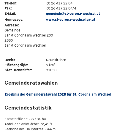
Telefon:
(0 26 41) 22 84
Fax:
(0 26 41) 22 84/4
E-Mail:
gemeinde@st-corona-wechsel.at
Homepage:
www.st-corona-wechsel.gv.at
Adresse:
Gemeinde
Sankt Corona am Wechsel 200
2880
Sankt Corona am Wechsel
Bezirk:
Neunkirchen
2
Flächengröße:
9 km
Stat. Kennziffer:
31830
Gemeinderatswahlen
Ergebnis der Gemeinderatswahl 2025 für St. Corona am Wechsel
Gemeindestatistik
Katasterfläche: 869,96 ha
Anteil der Waldfläche: 72,45 %
Seehöhe des Hauptortes: 844 m