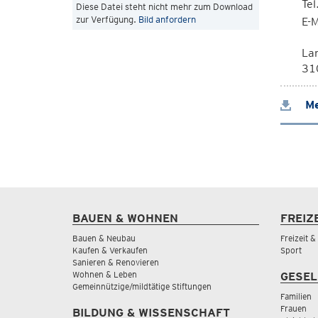
Te
Diese Datei steht nicht mehr zum Download
zur Verfügung.
Bild anfordern
E-M
La
310
Me
BAUEN & WOHNEN
FREIZ
Bauen & Neubau
Freizeit 
Kaufen & Verkaufen
Sport
Sanieren & Renovieren
Wohnen & Leben
GESEL
Gemeinnützige/mildtätige Stiftungen
Familien
Frauen
BILDUNG & WISSENSCHAFT