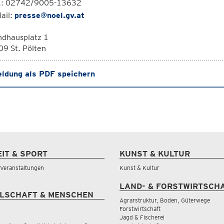
l.: 02742/9005-13632
ail:
presse@noel.gv.at
ndhausplatz 1
9 St. Pölten
ldung als PDF speichern
EIT & SPORT
KUNST & KULTUR
& Veranstaltungen
Kunst & Kultur
LAND- & FORSTWIRTSCH
LSCHAFT & MENSCHEN
Agrarstruktur, Boden, Güterwege
Forstwirtschaft
Jagd & Fischerei