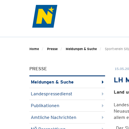
Home
Presse
Meldungen & Suche
Sportverein Sit
PRESSE
15.05.20
LH M
Meldungen & Suche
Land u
Landespressedienst
Landesh
Publikationen
Neuausr
Amtliche Nachrichten
allem e
„Der SV