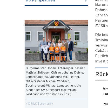
NÖ Perspektiven
klaren 
Rahmen
Jahren
Partne
SV Sitz
Die bes
Traini
verworf
Gebäud
Flutlic
Invest
Bürgermeister Florian Hinteregger, Kassier
Mathias Biribauer, Obfrau Johanna Dehne,
Rück
Landeshauptfrau Johanna Mikl-Leitner,
Ortsvorsteher Michael Windisch,
Sportreferent Michael Lamatsch und die
Am
Kinder des SV Sitzendorf Maximilian,
La
Ferdinand und Christoph (v.l.n.r.).
© NLK Burchhart
Phi