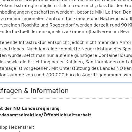
Zukunftsstrategie möglich ist. Ich freue mich, dass für den 
bedingungen geschaffen werden“, betonte Mikl-Leitner. Denn
 zu einem regionalen Zentrum für Frauen- und Nachwuchsfußb
rvereinen Röschitz und Roggendorf werden derzeit rund 90 Ki
endorf aktuell der einzige aktive Frauenfußballverein im Bezi
tehende Infrastruktur entspricht jedoch nicht mehr den Anfo
ngsbetriebes. Nachdem eine komplette Neuerrichtung des Spor
en wurde, setzt man nun auf eine günstigere Containerlösung
es sowie die Errichtung neuer Kabinen, Sanitäranlagen und e
htanlage ist vorgesehen. Mit Unterstützung des Landes NÖ kan
itionssumme von rund 700.000 Euro in Angriff genommen wer
fragen & Information
t der NÖ Landesregierung
ndesamtsdirektion/Öffentlichkeitsarbeit
lipp Hebenstreit