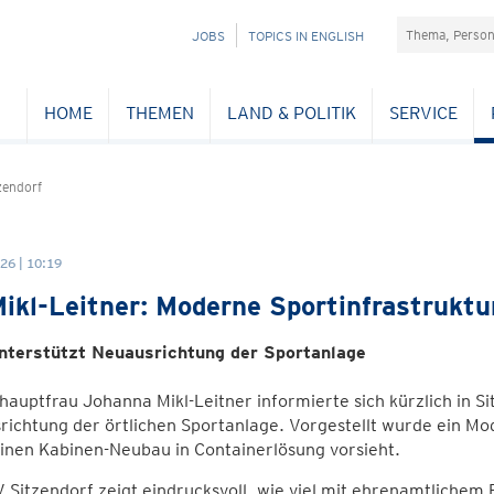
Suchefeld
NAVIGATION
JOBS
TOPICS IN ENGLISH
ÜBERSPRINGEN
HOME
THEMEN
LAND & POLITIK
SERVICE
zendorf
26 | 10:19
ikl-Leitner: Moderne Sportinfrastruktur
nterstützt Neuausrichtung der Sportanlage
auptfrau Johanna Mikl-Leitner informierte sich kürzlich in S
ichtung der örtlichen Sportanlage. Vorgestellt wurde ein Mo
inen Kabinen-Neubau in Containerlösung vorsieht.
 Sitzendorf zeigt eindrucksvoll, wie viel mit ehrenamtlichem