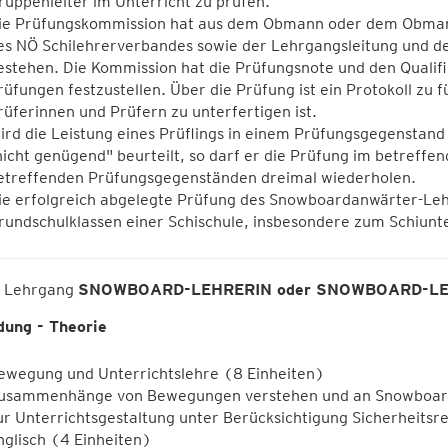
ruppenleiter im Unterricht zu prüfen.
ie Prüfungskommission hat aus dem Obmann oder dem Obmann
es NÖ Schilehrerverbandes sowie der Lehrgangsleitung und d
estehen. Die Kommission hat die Prüfungsnote und den Qualif
rüfungen festzustellen. Über die Prüfung ist ein Protokoll zu 
rüferinnen und Prüfern zu unterfertigen ist.
ird die Leistung eines Prüflings in einem Prüfungsgegenstan
nicht genügend" beurteilt, so darf er die Prüfung im betreff
etreffenden Prüfungsgegenständen dreimal wiederholen.
ie erfolgreich abgelegte Prüfung des Snowboardanwärter-Leh
rundschulklassen einer Schischule, insbesondere zum Schiunte
n Lehrgang
SNOWBOARD-LEHRERIN oder SNOWBOARD-L
dung - Theorie
ewegung und Unterrichtslehre (8 Einheiten)
usammenhänge von Bewegungen verstehen und an Snowboardg
ur Unterrichtsgestaltung unter Berücksichtigung Sicherheitsr
nglisch (4 Einheiten)