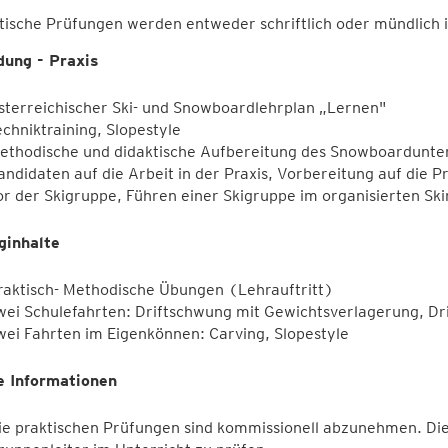
ische Prüfungen werden entweder schriftlich oder mündlich 
dung - Praxis
sterreichischer Ski- und Snowboardlehrplan „Lernen"
echniktraining, Slopestyle
ethodische und didaktische Aufbereitung des Snowboardunter
andidaten auf die Arbeit in der Praxis, Vorbereitung auf die P
or der Skigruppe, Führen einer Skigruppe im organisierten Sk
ginhalte
raktisch- Methodische Übungen (Lehrauftritt)
wei Schulefahrten: Driftschwung mit Gewichtsverlagerung, Dr
wei Fahrten im Eigenkönnen: Carving, Slopestyle
e Informationen
ie praktischen Prüfungen sind kommissionell abzunehmen. Di