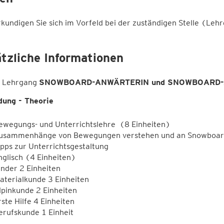
rkundigen Sie sich im Vorfeld bei der zuständigen Stelle (Leh
tzliche Informationen
n Lehrgang
SNOWBOARD-ANWÄRTERIN und SNOWBOARD
dung - Theorie
ewegungs- und Unterrichtslehre (8 Einheiten)
usammenhänge von Bewegungen verstehen und an Snowboardg
ipps zur Unterrichtsgestaltung
nglisch (4 Einheiten)
inder 2 Einheiten
aterialkunde 3 Einheiten
lpinkunde 2 Einheiten
rste Hilfe 4 Einheiten
erufskunde 1 Einheit