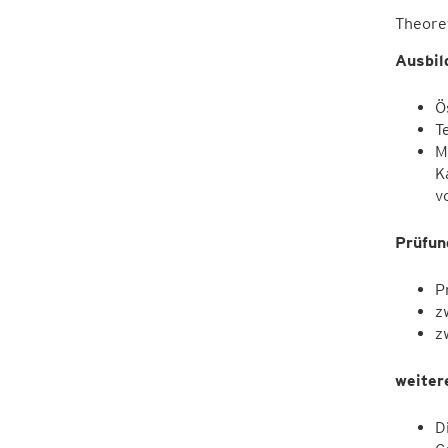
Theoret
Ausbil
Ö
T
M
K
v
Prüfun
P
z
z
weiter
D