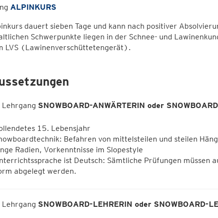
ang
ALPINKURS
inkurs dauert sieben Tage und kann nach positiver Absolvier
haltlichen Schwerpunkte liegen in der Schnee- und Lawinenk
m LVS (Lawinenverschüttetengerät).
ussetzungen
n Lehrgang
SNOWBOARD-ANWÄRTERIN oder SNOWBOAR
ollendetes 15. Lebensjahr
nowboardtechnik: Befahren von mittelsteilen und steilen Hä
ange Radien, Vorkenntnisse im Slopestyle
nterrichtssprache ist Deutsch: Sämtliche Prüfungen müssen au
orm abgelegt werden.
n Lehrgang
SNOWBOARD-LEHRERIN oder SNOWBOARD-L