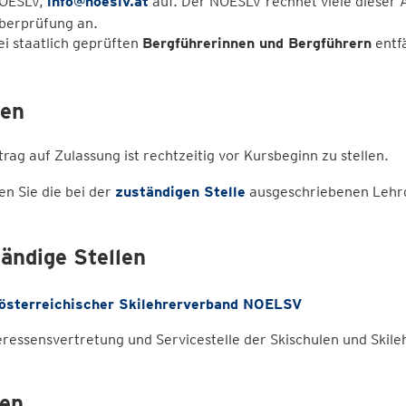
OESLV,
info@noeslv.at
auf. Der NOESLV rechnet viele dieser 
berprüfung an.
ei staatlich geprüften
Bergführerinnen und Bergführern
entfä
ten
rag auf Zulassung ist rechtzeitig vor Kursbeginn zu stellen.
n Sie die bei der
zuständigen Stelle
ausgeschriebenen Lehr
ändige Stellen
österreichischer Skilehrerverband NOELSV
eressensvertretung und Servicestelle der Skischulen und Skile
en