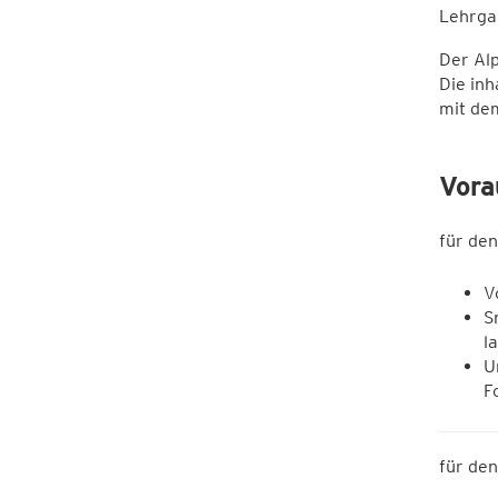
Lehrg
Der Alp
Die in
mit de
Vora
für de
V
S
l
U
F
für de