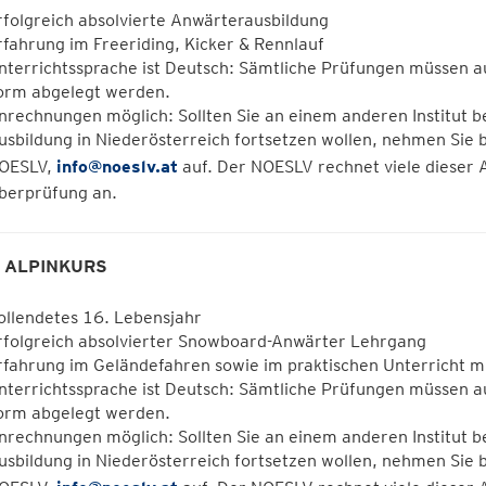
rfolgreich absolvierte Anwärterausbildung
rfahrung im Freeriding, Kicker & Rennlauf
nterrichtssprache ist Deutsch: Sämtliche Prüfungen müssen au
orm abgelegt werden.
nrechnungen möglich: Sollten Sie an einem anderen Institut b
usbildung in Niederösterreich fortsetzen wollen, nehmen Sie b
OESLV,
info@noeslv.at
auf. Der NOESLV rechnet viele dieser 
berprüfung an.
n
ALPINKURS
ollendetes 16. Lebensjahr
rfolgreich absolvierter Snowboard-Anwärter Lehrgang
rfahrung im Geländefahren sowie im praktischen Unterricht mi
nterrichtssprache ist Deutsch: Sämtliche Prüfungen müssen au
orm abgelegt werden.
nrechnungen möglich: Sollten Sie an einem anderen Institut b
usbildung in Niederösterreich fortsetzen wollen, nehmen Sie b