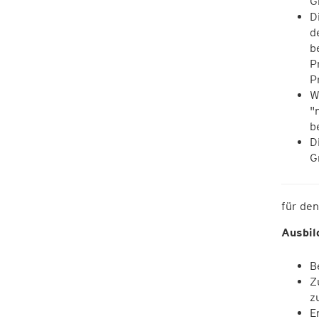
G
D
d
b
P
P
W
"
b
D
G
für de
Ausbil
B
Z
z
E