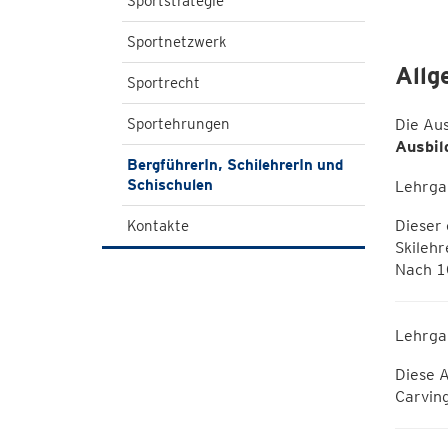
Sportstrategie
Sportnetzwerk
Allg
Sportrecht
Sportehrungen
Die Au
Ausbil
BergführerIn, SchilehrerIn und
Schischulen
Lehrg
Dieser 
Kontakte
Skileh
Nach 1
Lehrg
Diese A
Carving