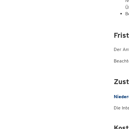
N
Ü
B
Fris
Der Ant
Beachte
Zust
Nieder
Die Int
Kost