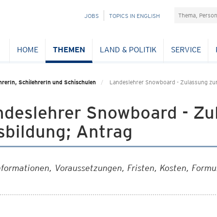
Suchefeld
NAVIGATION
JOBS
TOPICS IN ENGLISH
ÜBERSPRINGEN
HOME
THEMEN
LAND & POLITIK
SERVICE
rerIn, SchilehrerIn und Schischulen
Landeslehrer Snowboard - Zulassung zur
ndeslehrer Snowboard - Zu
sbildung; Antrag
nformationen, Voraussetzungen, Fristen, Kosten, Formu