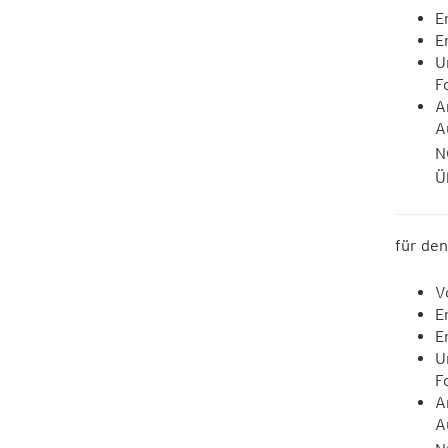
E
E
U
F
A
A
N
Ü
für de
V
E
E
U
F
A
A