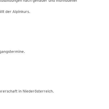
Ausbildungen nach genauer und individueller
llt der Alpinkurs.
gangstermine.
hrerschaft in Niederösterreich.