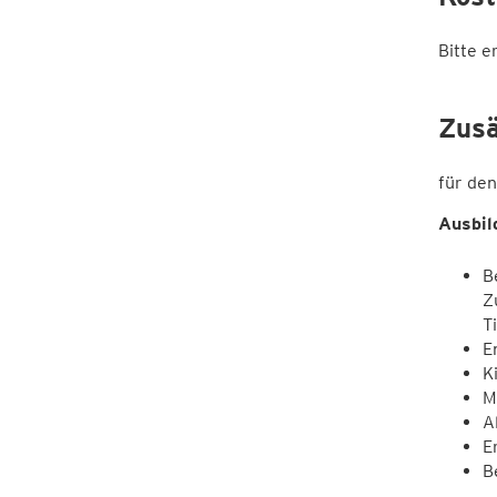
Bitte e
Zusä
für de
Ausbil
B
Z
T
E
K
M
A
E
B