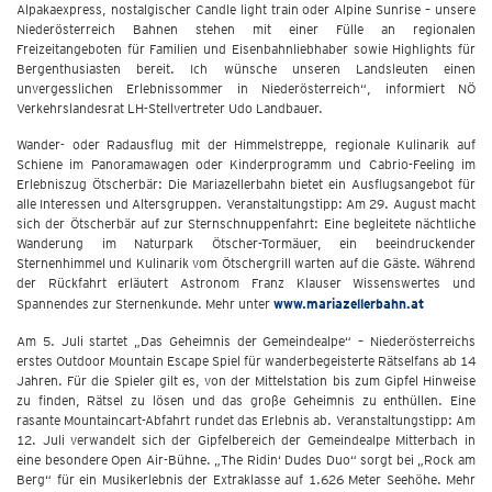
Alpakaexpress, nostalgischer Candle light train oder Alpine Sunrise – unsere
Niederösterreich Bahnen stehen mit einer Fülle an regionalen
Freizeitangeboten für Familien und Eisenbahnliebhaber sowie Highlights für
Bergenthusiasten bereit. Ich wünsche unseren Landsleuten einen
unvergesslichen Erlebnissommer in Niederösterreich“, informiert NÖ
Verkehrslandesrat LH-Stellvertreter Udo Landbauer.
Wander- oder Radausflug mit der Himmelstreppe, regionale Kulinarik auf
Schiene im Panoramawagen oder Kinderprogramm und Cabrio-Feeling im
Erlebniszug Ötscherbär: Die Mariazellerbahn bietet ein Ausflugsangebot für
alle Interessen und Altersgruppen. Veranstaltungstipp: Am 29. August macht
sich der Ötscherbär auf zur Sternschnuppenfahrt: Eine begleitete nächtliche
Wanderung im Naturpark Ötscher-Tormäuer, ein beeindruckender
Sternenhimmel und Kulinarik vom Ötschergrill warten auf die Gäste. Während
der Rückfahrt erläutert Astronom Franz Klauser Wissenswertes und
Spannendes zur Sternenkunde. Mehr unter
www.mariazellerbahn.at
Am 5. Juli startet „Das Geheimnis der Gemeindealpe“ – Niederösterreichs
erstes Outdoor Mountain Escape Spiel für wanderbegeisterte Rätselfans ab 14
Jahren. Für die Spieler gilt es, von der Mittelstation bis zum Gipfel Hinweise
zu finden, Rätsel zu lösen und das große Geheimnis zu enthüllen. Eine
rasante Mountaincart-Abfahrt rundet das Erlebnis ab. Veranstaltungstipp: Am
12. Juli verwandelt sich der Gipfelbereich der Gemeindealpe Mitterbach in
eine besondere Open Air-Bühne. „The Ridin‘ Dudes Duo“ sorgt bei „Rock am
Berg“ für ein Musikerlebnis der Extraklasse auf 1.626 Meter Seehöhe. Mehr