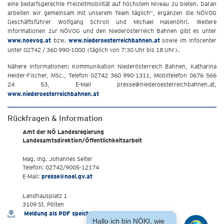
eine bedarfsgerechte Freizeitmobilität auf höchstem Niveau zu bieten. Daran
arbeiten wir gemeinsam mit unserem Team täglich“, ergänzen die NÖVOG
Geschäftsführer Wolfgang Schroll und Michael Hasenöhrl. Weitere
Informationen zur NÖVOG und den Niederösterreich Bahnen gibt es unter
www.noevog.at
bzw.
www.niederoesterreichbahnen.at
sowie im Infocenter
unter 02742 / 360 990-1000 (täglich von 7:30 Uhr bis 18 Uhr).
Nähere Informationen: Kommunikation Niederösterreich Bahnen, Katharina
Heider-Fischer, MSc., Telefon 02742 360 990-1311, Mobiltelefon 0676 566
24 53, E-Mail presse@niederoesterreichbahnen.at,
www.niederoesterreichbahnen.at
Rückfragen & Information
Amt der NÖ Landesregierung
Landesamtsdirektion/Öffentlichkeitsarbeit
Mag. Ing. Johannes Seiter
Telefon: 02742/9005-12174
E-Mail:
presse@noel.gv.at
Landhausplatz 1
3109 St. Pölten
Meldung als PDF speichern
Hallo ich bin NÖKI, wie