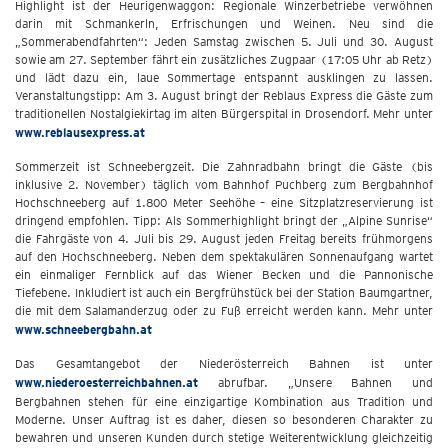
Highlight ist der Heurigenwaggon: Regionale Winzerbetriebe verwöhnen
darin mit Schmankerln, Erfrischungen und Weinen. Neu sind die
„Sommerabendfahrten“: Jeden Samstag zwischen 5. Juli und 30. August
sowie am 27. September fährt ein zusätzliches Zugpaar (17:05 Uhr ab Retz)
und lädt dazu ein, laue Sommertage entspannt ausklingen zu lassen.
Veranstaltungstipp: Am 3. August bringt der Reblaus Express die Gäste zum
traditionellen Nostalgiekirtag im alten Bürgerspital in Drosendorf. Mehr unter
www.reblausexpress.at
Sommerzeit ist Schneebergzeit. Die Zahnradbahn bringt die Gäste (bis
inklusive 2. November) täglich vom Bahnhof Puchberg zum Bergbahnhof
Hochschneeberg auf 1.800 Meter Seehöhe – eine Sitzplatzreservierung ist
dringend empfohlen. Tipp: Als Sommerhighlight bringt der „Alpine Sunrise“
die Fahrgäste von 4. Juli bis 29. August jeden Freitag bereits frühmorgens
auf den Hochschneeberg. Neben dem spektakulären Sonnenaufgang wartet
ein einmaliger Fernblick auf das Wiener Becken und die Pannonische
Tiefebene. Inkludiert ist auch ein Bergfrühstück bei der Station Baumgartner,
die mit dem Salamanderzug oder zu Fuß erreicht werden kann. Mehr unter
www.schneebergbahn.at
Das Gesamtangebot der Niederösterreich Bahnen ist unter
www.niederoesterreichbahnen.at
abrufbar. „Unsere Bahnen und
Bergbahnen stehen für eine einzigartige Kombination aus Tradition und
Moderne. Unser Auftrag ist es daher, diesen so besonderen Charakter zu
bewahren und unseren Kunden durch stetige Weiterentwicklung gleichzeitig