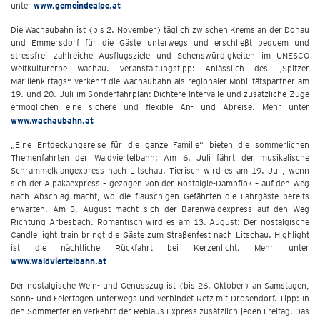
unter
www.gemeindealpe.at
Die Wachaubahn ist (bis 2. November) täglich zwischen Krems an der Donau
und Emmersdorf für die Gäste unterwegs und erschließt bequem und
stressfrei zahlreiche Ausflugsziele und Sehenswürdigkeiten im UNESCO
Weltkulturerbe Wachau. Veranstaltungstipp: Anlässlich des „Spitzer
Marillenkirtags“ verkehrt die Wachaubahn als regionaler Mobilitätspartner am
19. und 20. Juli im Sonderfahrplan: Dichtere Intervalle und zusätzliche Züge
ermöglichen eine sichere und flexible An- und Abreise. Mehr unter
www.wachaubahn.at
„Eine Entdeckungsreise für die ganze Familie“ bieten die sommerlichen
Themenfahrten der Waldviertelbahn: Am 6. Juli fährt der musikalische
Schrammelklangexpress nach Litschau. Tierisch wird es am 19. Juli, wenn
sich der Alpakaexpress – gezogen von der Nostalgie-Dampflok – auf den Weg
nach Abschlag macht, wo die flauschigen Gefährten die Fahrgäste bereits
erwarten. Am 3. August macht sich der Bärenwaldexpress auf den Weg
Richtung Arbesbach. Romantisch wird es am 13. August: Der nostalgische
Candle light train bringt die Gäste zum Straßenfest nach Litschau. Highlight
ist die nächtliche Rückfahrt bei Kerzenlicht. Mehr unter
www.waldviertelbahn.at
Der nostalgische Wein- und Genusszug ist (bis 26. Oktober) an Samstagen,
Sonn- und Feiertagen unterwegs und verbindet Retz mit Drosendorf. Tipp: In
den Sommerferien verkehrt der Reblaus Express zusätzlich jeden Freitag. Das