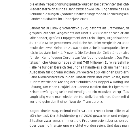
Die ersten Tagesordnungspunkte wurden bei getrennter Beric
Niederösterreich für das Jahr 2020 sowie Stellungnahme des La
Schuldeinlösungen (Sonder-finanzierungsmodell Forderungskau
Landeshaushaltes im Finanzjahr 2021
Landesrat DI Ludwig Schleritzko (VP) betonte als Erstredner, d
größten Respekt. Angesichts der über 1.700 Opfer sprach er alle
Miteinander, großes Engagement der Freiwilligen, Organisationst
durch die Krise gekommen und stehe heute im Vergleich zu ande
heute den zweitkleinsten Zuwachs der Arbeitslosenquote aller B
nächstes Jahr bei 4,1 Prozent. Die Zeichen der Zeit stünden als
für den Kampf gegen Corona zur Verfügung gestanden. Das Finanz
tatsächliche Abgang habe sich mit 745 Millionen Euro verzehnf
- alleine für den Bereich Gesundheit handle es sich um mehr als
Ausgaben für Corona-Kosten um weitere 138 Millionen Euro erhöhe
Land Niederösterreich in den Jahren 2020 und 2021 koste, bede
Zudem werde der Anstieg der Schulden das Doppel-A-Rating unt
Lösung, um einen Großteil der Corona-Kosten durch Eigenmittel 
Krisenbewältigung seien notwendig und ein massiver Vorgriff au
langfristig wolle man wieder ein Nulldefizit erreichen. Denn mi
vor und gehe damit einen Weg der Transparenz.
Abgeordneter Mag. Helmut Hofer-Gruber (Neos) beurteilte es a
Märchen auf. Der Schuldenberg sei 2020 gewachsen und entgegen
Situation zwar verschlimmert, die Probleme seien aber schon vorh
über Leasingfinanzierung errichtet worden seien. Und dass man 