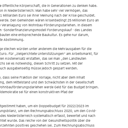
 öffentliche Körperschaft, die in Generationen zu denken habe.
on in Niederösterreich: Man habe sehr viel Vermögen, das
1 Milliarden Euro sei ihrer Meinung nach der Krise geschuldet.
 werde. Den Gemeinden wären krisenbedingt 25 Millionen Euro an
tete Veranlagung von Wohnbau-Förderungsdarlehen. In diesem
n -Sonderfinanzierungsmodell Forderungskauf - des Landes
bauten eine entsprechende Baukultur. Es gehe nur darum,
nte Abstimmung.
uge stechen würden unter anderem die Mehrausgaben für die
 Euro. Für „zielgerichtete Unterstützungen“ am Arbeitsmarkt, für
den Kostenersatz erstatten, das sei man „den Landleuten
s sei es notwendig, diesen Schritt zu setzen. Mit der
auch ausgabenseitig müsse jedoch gespart werden.
ass seine Fraktion der Vorlage, nicht aber dem Inhalt
ung, dem Mittelstand und den Schwächsten in der Gesellschaft
 Wohnbauförderungsdarlehen werde Geld für das Budget bringen.
demokratie sei für einen konstruktiven Pfad der
mitgestimmt haben, um ein Doppelbudget für 2022/2023 im
fnungsbilanz, um den Rechnungsabschluss 2020, um den Covid-
es Niederösterreich systematisch erfasst, bewertet und nach
tet wurde. Das reiche von der Gesundheitspolitik über die
Jahrzehnten positives geschehen sei. Zum Rechnungsabschluss