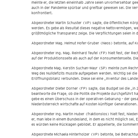
meinte er, die letzten eineinhalb Jahre seien unvorhersehbar 
auch in der Pandemie spürbar und greifbar gewesen sei. Die V
konfrontiert.
Abgeordneter Martin Schuster (VP) sagte, die öffentlichen Kör
werden. Es gebe als Resultat dieses negative Nettovermögen, w
größtmögliche Transparenz zeige. Die Verpflichtungen seien in 
Abgeordneter Mag. Helmut Hofer-Gruber (Neos) betonte, auf Kos
Abgeordneter Ing. Mag. Reinhard Teufel (FP) hielt fest, der Re
auf der Produktionsseite als auch auf der Konsumentenseite. Die
Abgeordnete Mag. Kerstin Suchan–Mayr (SP) meinte zum Rechnu
Weg des Nulldefizits musste aufgegeben werden. Wichtig sei die 
Eröffnungsbilanz verbunden. Diese sei eine „Inventur des Lan
Abgeordneter Dieter Dorner (FP) sagte, das Budget sei die „in 
beantworte die Frage, ob die Politik die Projekte durchgeführ
gebe es einen Überschuss in der operativen Gebarung – der gesa
Niederösterreich wirtschafte auf Kosten künftiger Generationen.
Abgeordneter Ing. Martin Huber (fraktionslos) hielt fest, Nie
er, man lebe in einem Bundesland, in dem es nicht möglich sei,
es würden keine Rücklagen gebildet. Er appellierte, die Somme
Abgeordnete Michaela Hinterholzer (VP) betonte, bei Betrach