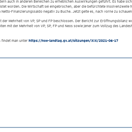
dern auch in anderen Bereichen zu erheblichen Auswirkungen geführt. Es habe sich g
leistet worden. Die Wirtschaft sei eingebrochen, aber die befürchtete Insolvenzwel
im Netto-Finanzierungssaldo negativ zu Buche. Jetzt gelte es, nach vorne zu schauen
er Mehrheit von VP, SP und FP beschlossen. Der Bericht zur Eröffnungsbilanz wur
iten mit der Mehrheit von VP, SP, FP und Neos sowie jener zum Vollzug des Landes
s findet man unter
https://noe-landtag.gv.at/sitzungen/XIX/2021-06-17