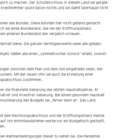
glich zu machen. Der Schulterschluss in diesem Land sei gerade
Kreditnehmer spüre davon nichts und sei damit überhaupt nicht
ommen des Bundes. Diese könnten hier nicht geltend gemacht
h sei jenes Bundesland, das bei der Eröffnungsbilanz
einem anderen Bundesland den Vergleich scheuen.
rhalt diene. Die ganzen Vermögenswerte seien alle geleast.
ühjahr hätten alle einen „symmetrischen Schock“ erlebt, sowohl
gen zwischen dem Plan und dem Soll eingetreten seien. Der
urbeln. Mit der neuen VRV sei auch die Erstellung einer
ungsabschluss zustimmen.
 die finanzielle Gebarung des letzten Haushaltsjahres. Er
rativer und investiver Gebarung. Bei einem gesunden Haushalt
onsolidierung des Budgets sei „ferner denn je“. Das Land
g mit dem Rechnungsabschluss und der Eröffnungsbilanz meinte
erkauf von Wohnbaudarlehen werde nur ein Budgetloch gestopft,
nen.
chen Rahmenbedingungen dieser zu sehen sei. Die Pandemie