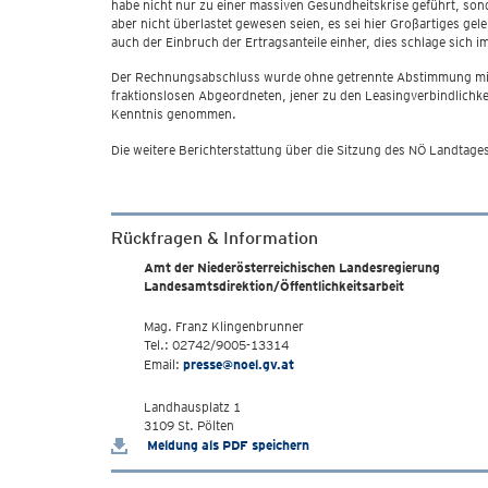
habe nicht nur zu einer massiven Gesundheitskrise geführt, son
aber nicht überlastet gewesen seien, es sei hier Großartiges ge
auch der Einbruch der Ertragsanteile einher, dies schlage sich 
Der Rechnungsabschluss wurde ohne getrennte Abstimmung mit d
fraktionslosen Abgeordneten, jener zu den Leasingverbindlichke
Kenntnis genommen.
Die weitere Berichterstattung über die Sitzung des NÖ Landtage
Rückfragen & Information
Amt der Niederösterreichischen Landesregierung
Landesamtsdirektion/Öffentlichkeitsarbeit
Mag. Franz Klingenbrunner
Tel.: 02742/9005-13314
Email:
presse@noel.gv.at
Landhausplatz 1
3109 St. Pölten
Meldung als PDF speichern