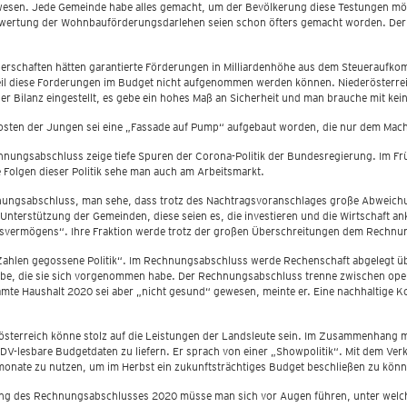
gewesen. Jede Gemeinde habe alles gemacht, um der Bevölkerung diese Testungen mö
erwertung der Wohnbauförderungsdarlehen seien schon öfters gemacht worden. Der 
perschaften hätten garantierte Förderungen in Milliardenhöhe aus dem Steueraufk
eil diese Forderungen im Budget nicht aufgenommen werden können. Niederösterreic
der Bilanz eingestellt, es gebe ein hohes Maß an Sicherheit und man brauche mit k
ten der Jungen sei eine „Fassade auf Pump“ aufgebaut worden, die nur dem Machte
chnungsabschluss zeige tiefe Spuren der Corona-Politik der Bundesregierung. Im Fr
 Folgen dieser Politik sehe man auch am Arbeitsmarkt.
ngsabschluss, man sehe, dass trotz des Nachtragsvoranschlages große Abweichun
Unterstützung der Gemeinden, diese seien es, die investieren und die Wirtschaft ank
desvermögens“. Ihre Fraktion werde trotz der großen Überschreitungen dem Rechn
Zahlen gegossene Politik“. Im Rechnungsabschluss werde Rechenschaft abgelegt über
t habe, die sie sich vorgenommen habe. Der Rechnungsabschluss trenne zwischen ope
mte Haushalt 2020 sei aber „nicht gesund“ gewesen, meinte er. Eine nachhaltige K
derösterreich könne stolz auf die Leistungen der Landsleute sein. Im Zusammenhan
 EDV-lesbare Budgetdaten zu liefern. Er sprach von einer „Showpolitik“. Mit dem V
rmonate zu nutzen, um im Herbst ein zukunftsträchtiges Budget beschließen zu kön
tung des Rechnungsabschlusses 2020 müsse man sich vor Augen führen, unter wel