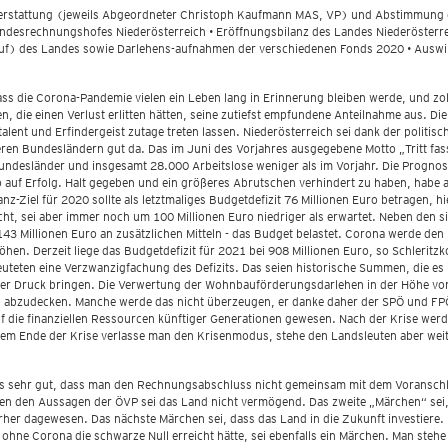
hterstattung (jeweils Abgeordneter Christoph Kaufmann MAS, VP) und Abstimmung
ndesrechnungshofes Niederösterreich • Eröffnungsbilanz des Landes Niederösterrei
f) des Landes sowie Darlehens-aufnahmen der verschiedenen Fonds 2020 • Auswi
ass die Corona-Pandemie vielen ein Leben lang in Erinnerung bleiben werde, und zo
n, die einen Verlust erlitten hätten, seine zutiefst empfundene Anteilnahme aus. Di
alent und Erfindergeist zutage treten lassen. Niederösterreich sei dank der polit
ren Bundesländern gut da. Das im Juni des Vorjahres ausgegebene Motto „Tritt fas
undesländer und insgesamt 28.000 Arbeitslose weniger als im Vorjahr. Die Prognos
o auf Erfolg. Halt gegeben und ein größeres Abrutschen verhindert zu haben, habe a
-Ziel für 2020 sollte als letztmaliges Budgetdefizit 76 Millionen Euro betragen, 
acht, sei aber immer noch um 100 Millionen Euro niedriger als erwartet. Neben den
 143 Millionen Euro an zusätzlichen Mitteln - das Budget belastet. Corona werde de
n. Derzeit liege das Budgetdefizit für 2021 bei 908 Millionen Euro, so Schleritzko
uteten eine Verzwanzigfachung des Defizits. Das seien historische Summen, die es
er Druck bringen. Die Verwertung der Wohnbauförderungsdarlehen in der Höhe von 
abzudecken. Manche werde das nicht überzeugen, er danke daher der SPÖ und FPÖ exp
f die finanziellen Ressourcen künftiger Generationen gewesen. Nach der Krise werd
t dem Ende der Krise verlasse man den Krisenmodus, stehe den Landsleuten aber wei
ls sehr gut, dass man den Rechnungsabschluss nicht gemeinsam mit dem Voransch
 den Aussagen der ÖVP sei das Land nicht vermögend. Das zweite „Märchen“ sei, d
er dagewesen. Das nächste Märchen sei, dass das Land in die Zukunft investiere. Di
ohne Corona die schwarze Null erreicht hätte, sei ebenfalls ein Märchen. Man steh