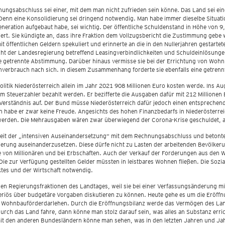
gsabschluss sei einer, mit dem man nicht zufrieden sein könne. Das Land sei eine
 Denn eine Konsolidierung sei dringend notwendig. Man habe immer dieselbe Situati
neration aufgebaut habe, sei wichtig. Der öffentliche Schuldenstand in Höhe von 9,
iert. Sie kündigte an, dass ihre Fraktion dem Vollzugsbericht die Zustimmung gebe
 öffentlichen Geldern spekuliert und erinnerte an die in den Nullerjahren gestar
t der Landesregierung betreffend Leasingverbindlichkeiten und Schuldeinlösunge
getrennte Abstimmung. Darüber hinaus vermisse sie bei der Errichtung von Wohn
verbrauch nach sich. In diesem Zusammenhang forderte sie ebenfalls eine getren
tik Niederösterreich allein im Jahr 2021 908 Millionen Euro kosten werde. Ins A
vom Steuerzahler bezahlt werden. Er bezifferte die Ausgaben dafür mit 212 Millionen
 Verständnis auf. Der Bund müsse Niederösterreich dafür jedoch einen entsprechen
abe er zwar keine Freude. Angesichts des hohen Finanzbedarfs in Niederösterreich
werden. Die Mehrausgaben wären zwar überwiegend der Corona-Krise geschuldet, 
t der „intensiven Auseinandersetzung“ mit dem Rechnungsabschluss und betonte, d
ierung auseinanderzusetzen. Diese dürfe nicht zu Lasten der arbeitenden Bevölker
 von Millionären und bei Erbschaften. Auch der Verkauf der Forderungen aus den
zur Verfügung gestellten Gelder müssten in leistbares Wohnen fließen. Die Sozial
ktes und der Wirtschaft notwendig.
n Regierungsfraktionen des Landtages, weil sie bei einer Verfassungsänderung 
eriös über budgetäre Vorgaben diskutieren zu können. Heute gehe es um die Eröf
Wohnbauförderdarlehen. Durch die Eröffnungsbilanz werde das Vermögen des Land
ch das Land fahre, dann könne man stolz darauf sein, was alles an Substanz errich
ch mit den anderen Bundesländern könne man sehen, was in den letzten Jahren und 