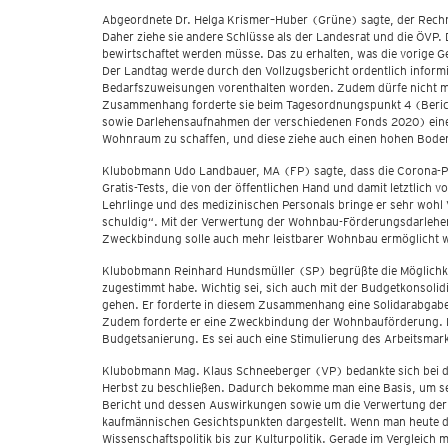
Abgeordnete Dr. Helga Krismer–Huber (Grüne) sagte, der Rechnun
Daher ziehe sie andere Schlüsse als der Landesrat und die ÖVP.
bewirtschaftet werden müsse. Das zu erhalten, was die vorige Ge
Der Landtag werde durch den Vollzugsbericht ordentlich inform
Bedarfszuweisungen vorenthalten worden. Zudem dürfe nicht mit
Zusammenhang forderte sie beim Tagesordnungspunkt 4 (Berich
sowie Darlehensaufnahmen der verschiedenen Fonds 2020) eine 
Wohnraum zu schaffen, und diese ziehe auch einen hohen Boden
Klubobmann Udo Landbauer, MA (FP) sagte, dass die Corona-Poli
Gratis-Tests, die von der öffentlichen Hand und damit letztlich 
Lehrlinge und des medizinischen Personals bringe er sehr wohl
schuldig“. Mit der Verwertung der Wohnbau-Förderungsdarlehen h
Zweckbindung solle auch mehr leistbarer Wohnbau ermöglicht 
Klubobmann Reinhard Hundsmüller (SP) begrüßte die Möglichkei
zugestimmt habe. Wichtig sei, sich auch mit der Budgetkonsolid
gehen. Er forderte in diesem Zusammenhang eine Solidarabgabe
Zudem forderte er eine Zweckbindung der Wohnbauförderung. Die 
Budgetsanierung. Es sei auch eine Stimulierung des Arbeitsmar
Klubobmann Mag. Klaus Schneeberger (VP) bedankte sich bei de
Herbst zu beschließen. Dadurch bekomme man eine Basis, um s
Bericht und dessen Auswirkungen sowie um die Verwertung der 
kaufmännischen Gesichtspunkten dargestellt. Wenn man heute dur
Wissenschaftspolitik bis zur Kulturpolitik. Gerade im Verglei