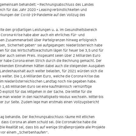
 gemeinsam behandelt: • Rechnungsabschluss des Landes
ch für das Jahr 2020 • Leasingverbindlichkeiten und
rkungen der Covid-19-Pandemie auf den Vollzug des
llte den großartigen Leistungen u. a. im Gesundheitsbereich
e Corona-Krise habe aber auch ein ehrliches Für- und
ischen Zusammenarbeit über Parteigrenzen hinweg erfolgreich
sen, Sicherheit geben“ sei aufgegangen: Niederösterreich habe
en für das Wirtschaftswachstum lägen für heuer bei 3,5 und für
ber auch seinen Preis. Insgesamt seien über 2 Milliarden Euro
hier habe Corona einen Strich durch die Rechnung gemacht. Der
 sinkenden Einnahmen hätten dabei auch die steigenden Ausgaben
n Landeshaushalt auch weiter belasten, für 2021 würden sich die
 weiter. Die 1,6 Milliarden Euro, welche die Corona-Krise das
 im Niederösterreichischen Landtag noch nie gegeben habe.
1,65 Milliarden Euro sei eine kaufmännisch vernünftige
lizit für das Mitgehen in der Sache. Die Mittel für die
e man wieder in den Nachhaltigkeits-Modus wechseln. Mittel-bis
ter zur Seite. Zudem lege man erstmals einen Vollzugsbericht
lag behandle. Der Rechnungsabschluss räume mit etlichen
ass Corona an allem schuld sei. Die Coronakrise habe die
e Realität sei, dass bis auf wenige Straßenprojekte alle Projekte
e vor einem „Scherbenhaufen“.