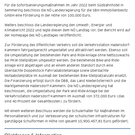
Für die Sofortsanierungsmaßnahmen im Jahr 2022 beim Südbahnhotel in
Semmering beschloss die NÖ Landesregierung für die SBH Immobilienbesitz
GmbH eine Förderung in der Höhe von 100.000 Euro.
Weiters beschloss die Landesregierung den Umwelt-, Energie- und
Klimabericht 2022 und legte diesen dem NÖ Landtag vor. Der Bericht wird auf
der Homepage des NÖ Landtages veröffentlicht.
Zur Förderung des öffentlichen Verkehrs soll die Verkehrsstation Hadersdorf-
Kammern fahrgastgerecht umgestaltet und attraktiviert werden. Ebenso soll
die Umgestaltung der bestehenden Park-and-Ride-Anlage ohne Nettozuwachs
bei PKW-Stellplätzen umgesetzt werden. Die bestehende Bike-and-Ride-
Anlage wird abgetragen und an einem anderen Standort durch eine
überdachte Doppelstock-Fahrradabstellanlage sowie überdachte
Mofaabstellplätze im Ausmaß der bestehenden Bike-Stellplatzanzahl ersetzt.
Die Finanzierung erfolgt durch die ÖBB, das Land Niederösterreich und die
Marktgemeinde Hadersdorf-Kammern. Die NÖ Landesregierung hat
beschlossen, die Umgestaltung der Park-and-Ride-Anlage bei der
Verkehrsstation Hadersdorf-Kammern im Ausmaß von 372.000 Euro (das
sind 40 Prozent der Gesamtkosten) zu fördern.
Mit einem weiteren Beschluss werden die Schulerhalter für Maßnahmen im
Personalbereich und zur Verbesserung der schulischen Infrastrukturen für
ganztägige Schulformen in Höhe von gesamt 10,900.457,81 Euro gefördert.