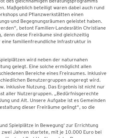
ebot des gleichnamigen Beratungsprogramms
n. Maßgeblich beteiligt waren dabei auch rund
orkshops und Pflanzwerkstätten einen
gungs-und Begegnungsräumen geleistet haben.
erden“, betont Familien-Landesrätin Christiane
, denn diese Freiräume sind gleichzeitig
eine familienfreundliche Infrastruktur in
pielplätzen wird neben der naturnahen
tung gelegt. Eine solche ermöglicht allen
schiedenen Bereiche eines Freiraumes. Inklusive
schiedlichen Benutzergruppen angeregt wird.
. inklusive Nutzung. Das Ergebnis ist nicht nur
hst aller Nutzergruppen. „Bedürfnisgerechte
Jung und Alt. Unsere Aufgabe ist es Gemeinden
staltung dieser Freiräume gelingt“, so die
nd Spielplätze in Bewegung‘ zur Errichtung
zwei Jahren startete, mit je 10.000 Euro bei