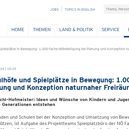
Suchefeld
NAVIGATION
JOBS
TOPICS IN ENGLISH
ÜBERSPRINGEN
HOME
THEMEN
LAND & POLITIK
SERVICE
Spielplätze in Bewegung: 1.000-fache Mitbeteiligung bei Planung und Konzeption n
24 | 10:29
lhöfe und Spielplätze in Bewegung: 1.00
ung und Konzeption naturnaher Freiräu
chl-Hofmeister: Ideen und Wünsche von Kindern und Jugen
le Generationen entstehen
den und Schulen bei der Konzeption und Umsetzung von Be
ützen, ist Aufgabe des Projektteams Spielplatzbüro der NÖ Fa