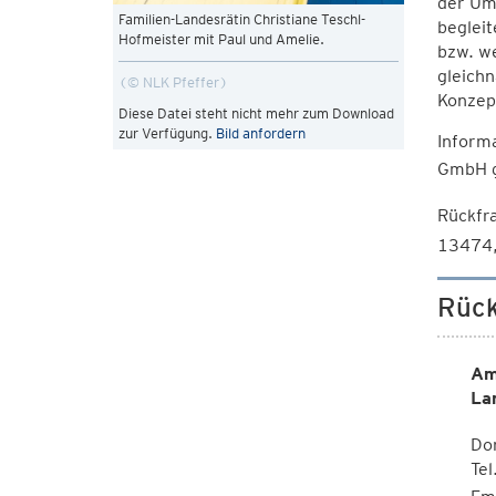
der Um
Familien-Landesrätin Christiane Teschl-
begleit
Hofmeister mit Paul und Amelie.
bzw. w
gleich
© NLK Pfeffer
Konzep
Diese Datei steht nicht mehr zum Download
zur Verfügung.
Bild anfordern
Inform
GmbH g
Rückfr
13474
Rück
Am
La
Dor
Te