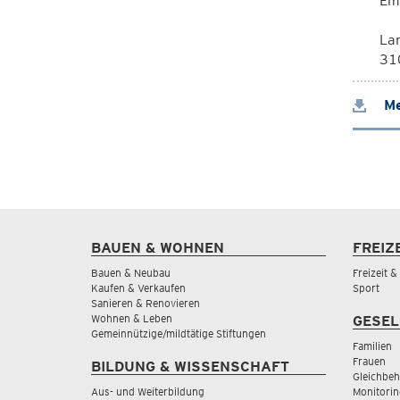
Em
La
310
Me
BAUEN & WOHNEN
FREIZ
Bauen & Neubau
Freizeit 
Kaufen & Verkaufen
Sport
Sanieren & Renovieren
Wohnen & Leben
GESEL
Gemeinnützige/mildtätige Stiftungen
Familien
Frauen
BILDUNG & WISSENSCHAFT
Gleichbeh
Aus- und Weiterbildung
Monitorin