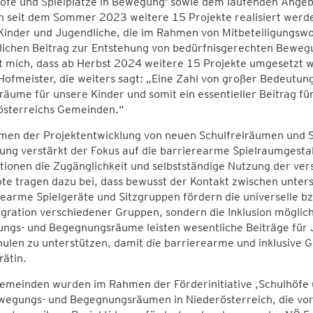
höfe und Spielplätze in Bewegung‘ sowie dem laufenden Ang
 seit dem Sommer 2023 weitere 15 Projekte realisiert werde
Kinder und Jugendliche, die im Rahmen von Mitbeteiligungsw
lichen Beitrag zur Entstehung von bedürfnisgerechten Bewe
t mich, dass ab Herbst 2024 weitere 15 Projekte umgesetzt w
Hofmeister, die weiters sagt: „Eine Zahl von großer Bedeutung
äume für unsere Kinder und somit ein essentieller Beitrag für 
österreichs Gemeinden.“
men der Projektentwicklung von neuen Schulfreiräumen und S
ung verstärkt der Fokus auf die barrierearme Spielraumgestal
ionen die Zugänglichkeit und selbstständige Nutzung der ver
te tragen dazu bei, dass bewusst der Kontakt zwischen unter
earme Spielgeräte und Sitzgruppen fördern die universelle bzw
egration verschiedener Gruppen, sondern die Inklusion möglic
ngs- und Begegnungsräume leisten wesentliche Beiträge für 
ulen zu unterstützen, damit die barrierearme und inklusive Ge
rätin.
emeinden wurden im Rahmen der Förderinitiative ,Schulhöfe u
egungs- und Begegnungsräumen in Niederösterreich, die vor 