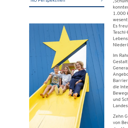
NÖ Perspektiven
,Schul
konnten
1.000 
wesent
Es freu
Teschl-
Lebensr
Nieder
Im Rah
Gestalt
Generat
Angebo
Barrier
die Int
Bewegu
und Sch
Landes
Zehn G
von Bew