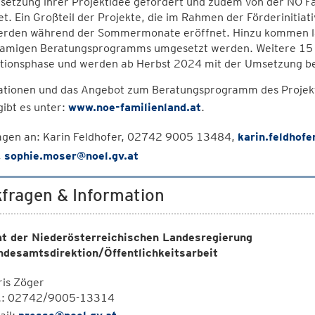
setzung ihrer Projektidee gefördert und zudem von der NÖ 
et. Ein Großteil der Projekte, die im Rahmen der Förderinitiati
erden während der Sommermonate eröffnet. Hinzu kommen la
namigen Beratungsprogramms umgesetzt werden. Weitere 15 ne
tionsphase und werden ab Herbst 2024 mit der Umsetzung 
ationen und das Angebot zum Beratungsprogramm des Projekt
ibt es unter:
www.noe-familienland.at
.
agen an: Karin Feldhofer, 02742 9005 13484,
karin.feldhofe
,
sophie.moser@noel.gv.at
fragen & Information
t der Niederösterreichischen Landesregierung
ndesamtsdirektion/Öffentlichkeitsarbeit
is Zöger
l.: 02742/9005-13314