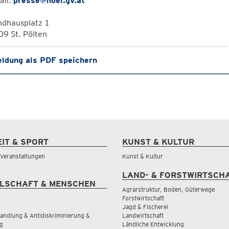
ail:
presse@noel.gv.at
ndhausplatz 1
9 St. Pölten
ldung als PDF speichern
EIT & SPORT
KUNST & KULTUR
& Veranstaltungen
Kunst & Kultur
LAND- & FORSTWIRTSCH
LSCHAFT & MENSCHEN
Agrarstruktur, Boden, Güterwege
Forstwirtschaft
Jagd & Fischerei
andlung & Antidiskriminierung &
Landwirtschaft
g
Ländliche Entwicklung