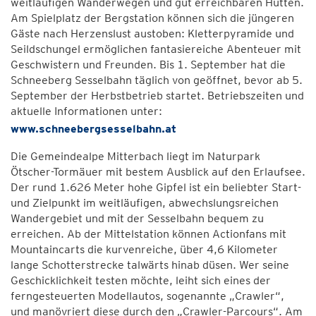
weitläufigen Wanderwegen und gut erreichbaren Hütten.
Am Spielplatz der Bergstation können sich die jüngeren
Gäste nach Herzenslust austoben: Kletterpyramide und
Seildschungel ermöglichen fantasiereiche Abenteuer mit
Geschwistern und Freunden. Bis 1. September hat die
Schneeberg Sesselbahn täglich von geöffnet, bevor ab 5.
September der Herbstbetrieb startet. Betriebszeiten und
aktuelle Informationen unter:
www.schneebergsesselbahn.at
Die Gemeindealpe Mitterbach liegt im Naturpark
Ötscher-Tormäuer mit bestem Ausblick auf den Erlaufsee.
Der rund 1.626 Meter hohe Gipfel ist ein beliebter Start-
und Zielpunkt im weitläufigen, abwechslungsreichen
Wandergebiet und mit der Sesselbahn bequem zu
erreichen. Ab der Mittelstation können Actionfans mit
Mountaincarts die kurvenreiche, über 4,6 Kilometer
lange Schotterstrecke talwärts hinab düsen. Wer seine
Geschicklichkeit testen möchte, leiht sich eines der
ferngesteuerten Modellautos, sogenannte „Crawler“,
und manövriert diese durch den „Crawler-Parcours“. Am