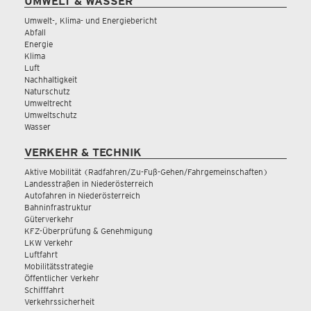
UMWELT & WASSER
Umwelt-, Klima- und Energiebericht
Abfall
Energie
Klima
Luft
Nachhaltigkeit
Naturschutz
Umweltrecht
Umweltschutz
Wasser
VERKEHR & TECHNIK
Aktive Mobilität (Radfahren/Zu-Fuß-Gehen/Fahrgemeinschaften)
Landesstraßen in Niederösterreich
Autofahren in Niederösterreich
Bahninfrastruktur
Güterverkehr
KFZ-Überprüfung & Genehmigung
LKW Verkehr
Luftfahrt
Mobilitätsstrategie
Öffentlicher Verkehr
Schifffahrt
Verkehrssicherheit