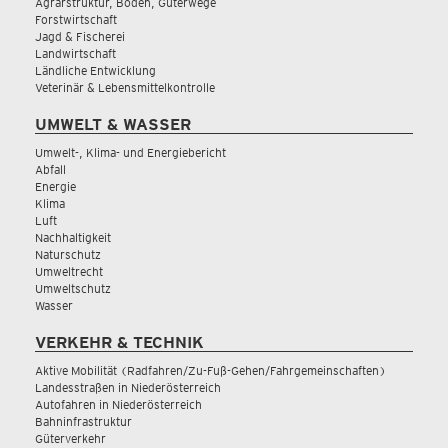
Agrarstruktur, Boden, Güterwege
Forstwirtschaft
Jagd & Fischerei
Landwirtschaft
Ländliche Entwicklung
Veterinär & Lebensmittelkontrolle
UMWELT & WASSER
Umwelt-, Klima- und Energiebericht
Abfall
Energie
Klima
Luft
Nachhaltigkeit
Naturschutz
Umweltrecht
Umweltschutz
Wasser
VERKEHR & TECHNIK
Aktive Mobilität (Radfahren/Zu-Fuß-Gehen/Fahrgemeinschaften)
Landesstraßen in Niederösterreich
Autofahren in Niederösterreich
Bahninfrastruktur
Güterverkehr