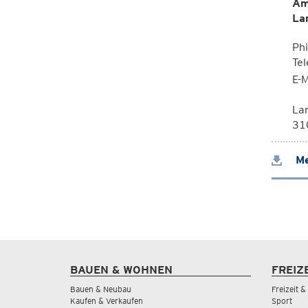
Am
La
Phi
Te
E-M
La
310
Me
BAUEN & WOHNEN
FREIZ
Bauen & Neubau
Freizeit 
Kaufen & Verkaufen
Sport