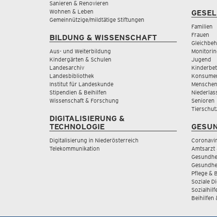
Sanieren & Renovieren
Wohnen & Leben
GESEL
Gemeinnützige/mildtätige Stiftungen
Familien
Frauen
BILDUNG & WISSENSCHAFT
Gleichbeh
Aus- und Weiterbildung
Monitorin
Kindergärten & Schulen
Jugend
Landesarchiv
Kinderbe
Landesbibliothek
Konsumen
Institut für Landeskunde
Menschen
Stipendien & Beihilfen
Niederlas
Wissenschaft & Forschung
Senioren
Tierschut
DIGITALISIERUNG &
TECHNOLOGIE
GESUN
Digitalisierung in Niederösterreich
Coronavi
Telekommunikation
Amtsarzt 
Gesundhei
Gesundhe
Pflege & 
Soziale D
Sozialhilf
Beihilfen