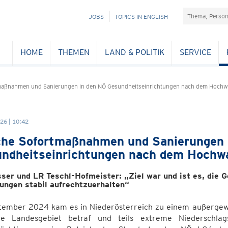
Suchefeld
NAVIGATION
JOBS
TOPICS IN ENGLISH
ÜBERSPRINGEN
HOME
THEMEN
LAND & POLITIK
SERVICE
maßnahmen und Sanierungen in den NÖ Gesundheitseinrichtungen nach dem Hochw
26 | 10:42
he Sofortmaßnahmen und Sanierungen 
ndheitseinrichtungen nach dem Hochw
ser und LR Teschl-Hofmeister: „Ziel war und ist es, die
ungen stabil aufrechtzuerhalten“
tember 2024 kam es in Niederösterreich zu einem außergew
e Landesgebiet betraf und teils extreme Niederschla