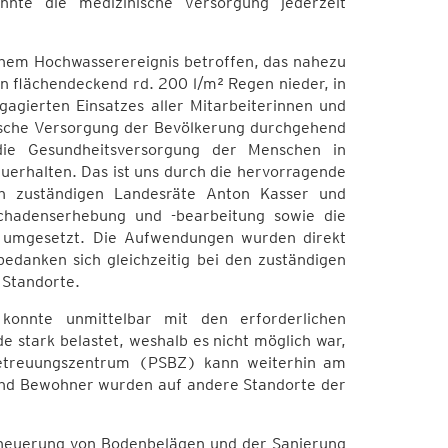
nte die medizinische Versorgung jederzeit
nem Hochwasserereignis betroffen, das nahezu
n flächendeckend rd. 200 l/m² Regen nieder, in
gierten Einsatzes aller Mitarbeiterinnen und
nische Versorgung der Bevölkerung durchgehend
 die Gesundheitsversorgung der Menschen in
uerhalten. Das ist uns durch die hervorragende
en zuständigen Landesräte Anton Kasser und
 Schadenserhebung und -bearbeitung sowie die
umgesetzt. Die Aufwendungen wurden direkt
danken sich gleichzeitig bei den zuständigen
 Standorte.
onnte unmittelbar mit den erforderlichen
 stark belastet, weshalb es nicht möglich war,
 Betreuungszentrum (PSBZ) kann weiterhin am
und Bewohner wurden auf andere Standorte der
Erneuerung von Bodenbelägen und der Sanierung