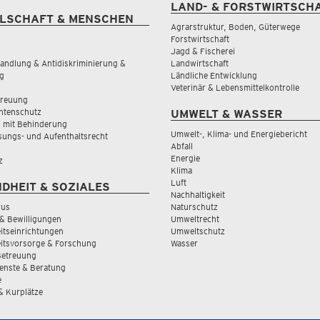
LAND- & FORSTWIRTSCH
LSCHAFT & MENSCHEN
Agrarstruktur, Boden, Güterwege
Forstwirtschaft
Jagd & Fischerei
andlung & Antidiskriminierung &
Landwirtschaft
g
Ländliche Entwicklung
Veterinär & Lebensmittelkontrolle
treuung
tenschutz
UMWELT & WASSER
 mit Behinderung
Umwelt-, Klima- und Energiebericht
sungs- und Aufenthaltsrecht
Abfall
Energie
z
Klima
Luft
DHEIT & SOZIALES
Nachhaltigkeit
rus
Naturschutz
& Bewilligungen
Umweltrecht
tseinrichtungen
Umweltschutz
itsvorsorge & Forschung
Wasser
Betreuung
ienste & Beratung
e
 & Kurplätze