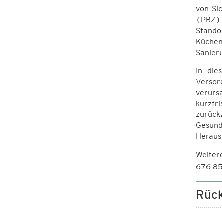
von Si
(PBZ) 
Stando
Küchen
Sanier
In die
Versor
verurs
kurzfr
zurück
Gesund
Heraus
Weiter
676 85
Rück