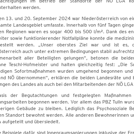
rächtigungen im Betrieb der Standorte der NÖ LGA kon
hterhalten werden.
en 13. und 20. September 2024 war Niederösterreich von ei
amte Landesgebiet umfasste. Innerhalb von fünf Tagen ginge
n Regionen waren es sogar 400 bis 500 l/m². Dank des enga
eiter sowie funktionierender Notfallpläne konnte die medizi
gestellt werden. „Unser oberstes Ziel war und ist es,
sterreich auch unter extremen Bedingungen stabil aufrechtz
enarbeit aller Beteiligten gelungen“, betonen die beid
iane Teschl-Hofmeister und halten gleichzeitig fest: „Die
digen Sofortmaßnahmen wurden umgehend begonnen und 
nd NÖ übernommen“, erklären die beiden Landesräte und be
ungen des Landes als auch bei den Mitarbeitenden der NÖ LGA
sis der Begutachtungen und festgelegten Maßnahmen k
ngsarbeiten begonnen werden. Vor allem das PBZ Tulln wurde
herigen Gebäude zu bleiben. Lediglich das Psychosoziale
len Standort bewohnt werden. Alle anderen Bewohnerinnen 
aufgeteilt und übersiedelt.
e Beispiele dafür sind Innenraumsanierungen inklusive der 