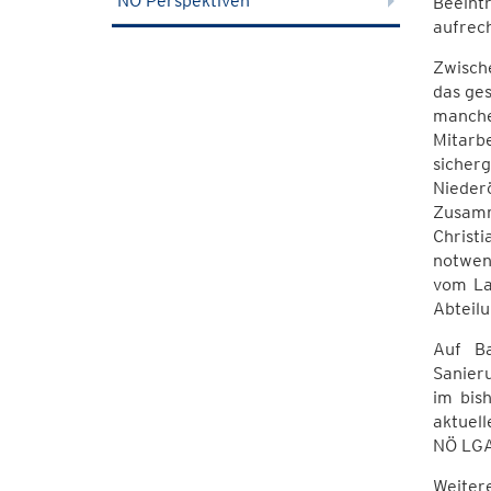
NÖ Perspektiven
Beeint
aufrec
Zwisch
das ges
manche
Mitarb
sicher
Niederö
Zusamm
Christ
notwen
vom La
Abteil
Auf Ba
Sanieru
im bis
aktuel
NÖ LGA 
Weiter