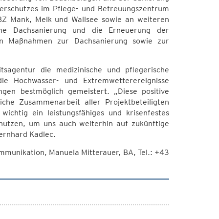
serschutzes im Pflege- und Betreuungszentrum
BZ Mank, Melk und Wallsee sowie an weiteren
eine Dachsanierung und die Erneuerung der
den Maßnahmen zur Dachsanierung sowie zur
tsagentur die medizinische und pflegerische
ie Hochwasser- und Extremwetterereignisse
ngen bestmöglich gemeistert. „Diese positive
che Zusammenarbeit aller Projektbeteiligten
ichtig ein leistungsfähiges und krisenfestes
nutzen, um uns auch weiterhin auf zukünftige
ernhard Kadlec.
munikation, Manuela Mitterauer, BA, Tel.: +43