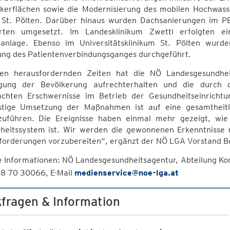
ckerflächen sowie die Modernisierung des mobilen Hochwas
St. Pölten. Darüber hinaus wurden Dachsanierungen im P
rten umgesetzt. Im Landesklinikum Zwettl erfolgten 
anlage. Ebenso im Universitätsklinikum St. Pölten wur
ung des Patientenverbindungsganges durchgeführt.
sen herausfordernden Zeiten hat die NÖ Landesgesundhei
gung der Bevölkerung aufrechterhalten und die durch d
achten Erschwernisse im Betrieb der Gesundheitseinrichtu
istige Umsetzung der Maßnahmen ist auf eine gesamtheitli
zuführen. Die Ereignisse haben einmal mehr gezeigt, wie w
heitssystem ist. Wir werden die gewonnenen Erkenntnisse 
forderungen vorzubereiten“, ergänzt der NÖ LGA Vorstand B
e Informationen: NÖ Landesgesundheitsagentur, Abteilung Kom
8 70 30066, E-Mail
medienservice@noe-lga.at
fragen & Information