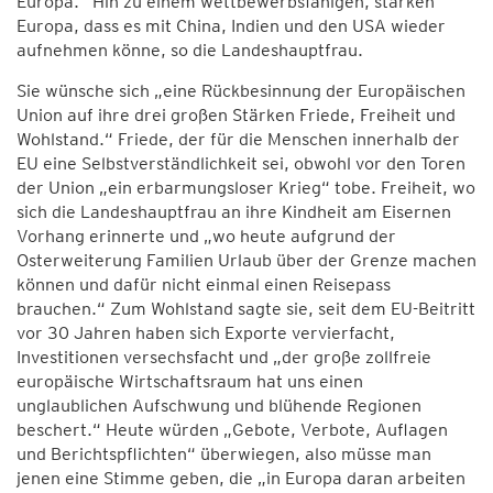
Europa.“ Hin zu einem wettbewerbsfähigen, starken
Europa, dass es mit China, Indien und den USA wieder
aufnehmen könne, so die Landeshauptfrau.
Sie wünsche sich „eine Rückbesinnung der Europäischen
Union auf ihre drei großen Stärken Friede, Freiheit und
Wohlstand.“ Friede, der für die Menschen innerhalb der
EU eine Selbstverständlichkeit sei, obwohl vor den Toren
der Union „ein erbarmungsloser Krieg“ tobe. Freiheit, wo
sich die Landeshauptfrau an ihre Kindheit am Eisernen
Vorhang erinnerte und „wo heute aufgrund der
Osterweiterung Familien Urlaub über der Grenze machen
können und dafür nicht einmal einen Reisepass
brauchen.“ Zum Wohlstand sagte sie, seit dem EU-Beitritt
vor 30 Jahren haben sich Exporte vervierfacht,
Investitionen versechsfacht und „der große zollfreie
europäische Wirtschaftsraum hat uns einen
unglaublichen Aufschwung und blühende Regionen
beschert.“ Heute würden „Gebote, Verbote, Auflagen
und Berichtspflichten“ überwiegen, also müsse man
jenen eine Stimme geben, die „in Europa daran arbeiten