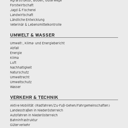
Agrarstruktur, Boden, Güterwege
Forstwirtschaft
Jagd & Fischerei
Landwirtschaft
Ländliche Entwicklung
Veterinär & Lebensmittelkontrolle
UMWELT & WASSER
Umwelt-, Klima- und Energiebericht
Abfall
Energie
Klima
Luft
Nachhaltigkeit
Naturschutz
Umweltrecht
Umweltschutz
Wasser
VERKEHR & TECHNIK
Aktive Mobilität (Radfahren/Zu-Fuß-Gehen/Fahrgemeinschaften)
Landesstraßen in Niederösterreich
Autofahren in Niederösterreich
Bahninfrastruktur
Güterverkehr