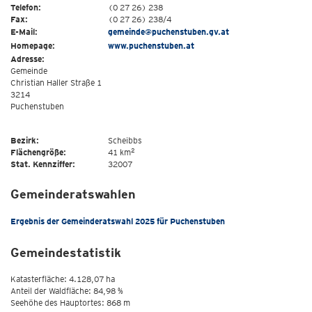
Telefon:
(0 27 26) 238
Fax:
(0 27 26) 238/4
E-Mail:
gemeinde@puchenstuben.gv.at
Homepage:
www.puchenstuben.at
Adresse:
Gemeinde
Christian Haller Straße 1
3214
Puchenstuben
Bezirk:
Scheibbs
2
Flächengröße:
41 km
Stat. Kennziffer:
32007
Gemeinderatswahlen
Ergebnis der Gemeinderatswahl 2025 für Puchenstuben
Gemeindestatistik
Katasterfläche: 4.128,07 ha
Anteil der Waldfläche: 84,98 %
Seehöhe des Hauptortes: 868 m