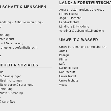
LAND- & FORSTWIRTSCH
LSCHAFT & MENSCHEN
Agrarstruktur, Boden, Güterwege
Forstwirtschaft
Jagd & Fischerei
andlung & Antidiskriminierung &
Landwirtschaft
g
Ländliche Entwicklung
Veterinär & Lebensmittelkontrolle
treuung
tenschutz
UMWELT & WASSER
 mit Behinderung
Umwelt-, Klima- und Energiebericht
sungs- und Aufenthaltsrecht
Abfall
Energie
z
Klima
Luft
DHEIT & SOZIALES
Nachhaltigkeit
rus
Naturschutz
& Bewilligungen
Umweltrecht
tseinrichtungen
Umweltschutz
itsvorsorge & Forschung
Wasser
Betreuung
ienste & Beratung
e
 & Kurplätze