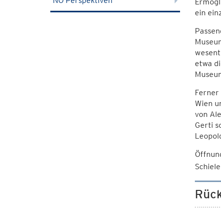
NÖ Perspektiven
Ermögli
ein ein
Passend
Museums
wesent
etwa di
Museums
Ferner 
Wien u
von Ale
Gerti s
Leopol
Öffnung
Schiel
Rück