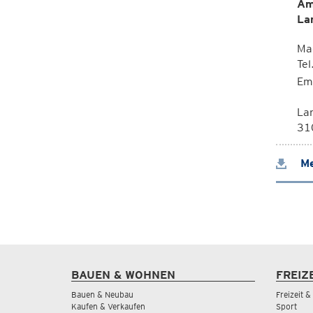
Am
La
Mag
Te
Em
La
310
Me
BAUEN & WOHNEN
FREIZ
Bauen & Neubau
Freizeit 
Kaufen & Verkaufen
Sport