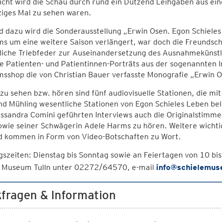
cht wird die Schau durch rund ein Dutzend Leihgaben aus ein
ziges Mal zu sehen waren.
 dazu wird die Sonderausstellung „Erwin Osen. Egon Schiele
 um eine weitere Saison verlängert, war doch die Freundscha
liche Triebfeder zur Auseinandersetzung des Ausnahmekünstl
e Patienten- und Patientinnen-Porträts aus der sogenannten I
shop die von Christian Bauer verfasste Monografie „Erwin Os
zu sehen bzw. hören sind fünf audiovisuelle Stationen, die mi
nd Mühling wesentliche Stationen von Egon Schieles Leben be
ssandra Comini geführten Interviews auch die Originalstimm
owie seiner Schwägerin Adele Harms zu hören. Weitere wichti
d kommen in Form von Video-Botschaften zu Wort.
szeiten: Dienstag bis Sonntag sowie an Feiertagen von 10 bi
e Museum Tulln unter 02272/64570, e-mail
info@schielemus
fragen & Information