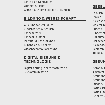
Sanieren & Renovieren
Wohnen & Leben
GESEL
Gemeinnützige/mildtätige Stiftungen
Familien
Frauen
BILDUNG & WISSENSCHAFT
Gleichbeh
Aus- und Weiterbildung
Monitorin
Kindergärten & Schulen
Jugend
Landesarchiv
Kinderbe
Landesbibliothek
Konsumen
Institut für Landeskunde
Menschen
Stipendien & Beihilfen
Niederlas
Wissenschaft & Forschung
Senioren
Tierschut
DIGITALISIERUNG &
TECHNOLOGIE
GESUN
Digitalisierung in Niederösterreich
Coronavi
Telekommunikation
Amtsarzt 
Gesundhei
Gesundhe
Pflege & 
Soziale D
Sozialhilf
Beihilfen