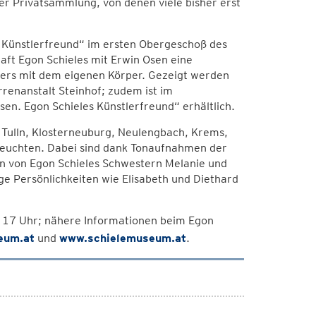
er Privatsammlung, von denen viele bisher erst
s Künstlerfreund“ im ersten Obergeschoß des
ft Egon Schieles mit Erwin Osen eine
ers mit dem eigenen Körper. Gezeigt werden
rrenanstalt Steinhof; zudem ist im
en. Egon Schieles Künstlerfreund“ erhältlich.
t Tulln, Klosterneuburg, Neulengbach, Krems,
leuchten. Dabei sind dank Tonaufnahmen der
en von Egon Schieles Schwestern Melanie und
ge Persönlichkeiten wie Elisabeth und Diethard
s 17 Uhr; nähere Informationen beim Egon
eum.at
und
www.schielemuseum.at
.