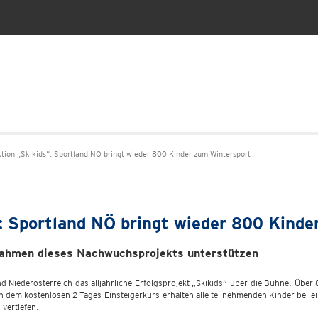
Aktion „Skikids“: Sportland NÖ bringt wieder 800 Kinder zum Wintersport
s“: Sportland NÖ bringt wieder 800 Kind
 Rahmen dieses Nachwuchsprojekts unterstützen
Niederösterreich das alljährliche Erfolgsprojekt „Skikids“ über die Bühne. Über 8
n dem kostenlosen 2-Tages-Einsteigerkurs erhalten alle teilnehmenden Kinder bei 
 vertiefen.