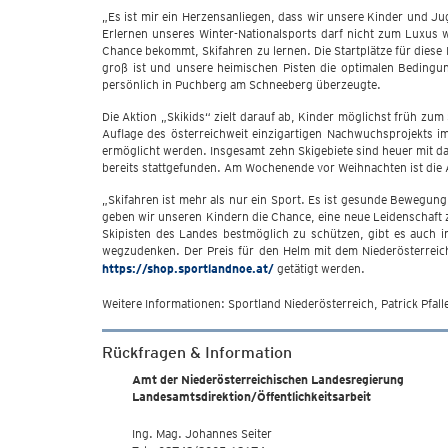
„Es ist mir ein Herzensanliegen, dass wir unsere Kinder und J
Erlernen unseres Winter-Nationalsports darf nicht zum Luxus wer
Chance bekommt, Skifahren zu lernen. Die Startplätze für diese I
groß ist und unsere heimischen Pisten die optimalen Bedingung
persönlich in Puchberg am Schneeberg überzeugte.
Die Aktion „Skikids“ zielt darauf ab, Kinder möglichst früh zum
Auflage des österreichweit einzigartigen Nachwuchsprojekts i
ermöglicht werden. Insgesamt zehn Skigebiete sind heuer mit 
bereits stattgefunden. Am Wochenende vor Weihnachten ist die A
„Skifahren ist mehr als nur ein Sport. Es ist gesunde Bewegung
geben wir unseren Kindern die Chance, eine neue Leidenschaf
Skipisten des Landes bestmöglich zu schützen, gibt es auch in
wegzudenken. Der Preis für den Helm mit dem Niederösterreic
https://shop.sportlandnoe.at/
getätigt werden.
Weitere Informationen: Sportland Niederösterreich, Patrick Pf
Rückfragen & Information
Amt der Niederösterreichischen Landesregierung
Landesamtsdirektion/Öffentlichkeitsarbeit
Ing. Mag. Johannes Seiter