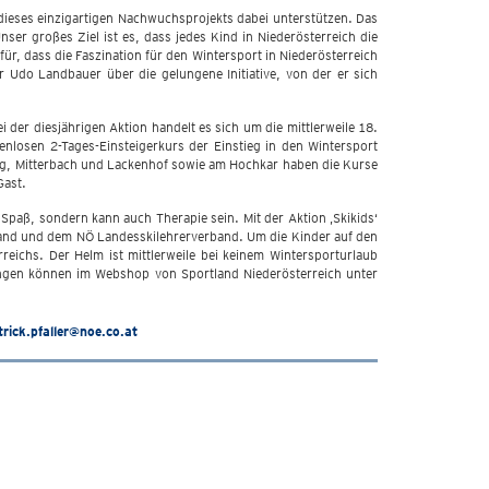
dieses einzigartigen Nachwuchsprojekts dabei unterstützen. Das
nser großes Ziel ist es, dass jedes Kind in Niederösterreich die
für, dass die Faszination für den Wintersport in Niederösterreich
r Udo Landbauer über die gelungene Initiative, von der er sich
 der diesjährigen Aktion handelt es sich um die mittlerweile 18.
nlosen 2-Tages-Einsteigerkurs der Einstieg in den Wintersport
rg, Mitterbach und Lackenhof sowie am Hochkar haben die Kurse
Gast.
Spaß, sondern kann auch Therapie sein. Mit der Aktion ‚Skikids‘
and und dem NÖ Landesskilehrerverband. Um die Kinder auf den
reichs. Der Helm ist mittlerweile bei keinem Wintersporturlaub
ungen können im Webshop von Sportland Niederösterreich unter
trick.pfaller@noe.co.at