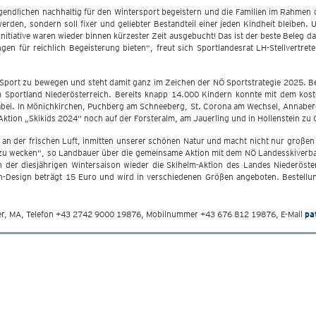
ugendlichen nachhaltig für den Wintersport begeistern und die Familien im Rahmen 
den, sondern soll fixer und geliebter Bestandteil einer jeden Kindheit bleiben. U
nitiative waren wieder binnen kürzester Zeit ausgebucht! Das ist der beste Beleg da
en für reichlich Begeisterung bieten“, freut sich Sportlandesrat LH-Stellvertrete
 Sport zu bewegen und steht damit ganz im Zeichen der NÖ Sportstrategie 2025. Bei
m Sportland Niederösterreich. Bereits knapp 14.000 Kindern konnte mit dem koste
dabei. In Mönichkirchen, Puchberg am Schneeberg, St. Corona am Wechsel, Annabe
ktion „Skikids 2024“ noch auf der Forsteralm, am Jauerling und in Hollenstein zu 
 an der frischen Luft, inmitten unserer schönen Natur und macht nicht nur großen 
t zu wecken“, so Landbauer über die gemeinsame Aktion mit dem NÖ Landesskiverb
 der diesjährigen Wintersaison wieder die Skihelm-Aktion des Landes Niederöster
h-Design beträgt 15 Euro und wird in verschiedenen Größen angeboten. Bestell
aller, MA, Telefon +43 2742 9000 19876, Mobilnummer +43 676 812 19876, E-Mail
pa