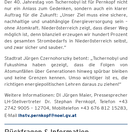
Der 40. Jahrestag von Tschernobyl ist für Pernkopf nicht
nur ein Anlass zum Gedenken, sondern auch ein klarer
Auftrag für die Zukunft: „Unser Ziel muss eine sichere,
nachhaltige und unabhängige Energieversorgung sein –
ohne Atomkraft. Niederösterreich zeigt, dass dieser Weg
möglich ist, denn bilanziell erzeugen wir hundert Prozent
des gesamten Strombedarfs in Niederösterreich selbst,
und zwar sicher und sauber.“
Stadtrat Jürgen Czernohorszky betont: „Tschernobyl und
Fukushima haben gezeigt, dass die Folgen von
Atomunfällen über Generationen hinweg spürbar bleiben
und keine Grenzen kennen. Umso wichtiger ist es, die
richtigen energiepolitischen Lehren daraus zu ziehen!“
Weitere Informationen: DI Jürgen Maier, Pressesprecher
LH-Stellvertreter Dr. Stephan Pernkopf, Telefon +43
2742 9005 – 12704, Mobiltelefon +43 676 812 15283,
E-Mail
lhstv.pernkopf@noel.gv.at
Rückfragen & Information