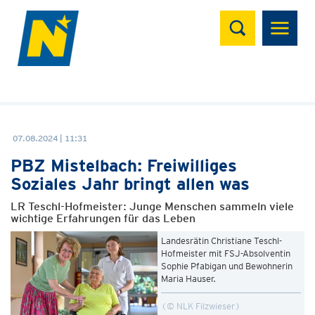
Suchen
07.08.2024 | 11:31
PBZ Mistelbach: Freiwilliges
Soziales Jahr bringt allen was
LR Teschl-Hofmeister: Junge Menschen sammeln viele
wichtige Erfahrungen für das Leben
Landesrätin Christiane Teschl-
Hofmeister mit FSJ-Absolventin
Sophie Pfabigan und Bewohnerin
Maria Hauser.
© NLK Filzwieser