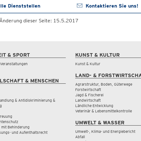
lle Dienststellen
Kontaktieren Sie uns!
 Änderung dieser Seite: 15.5.2017
EIT & SPORT
KUNST & KULTUR
& Veranstaltungen
Kunst & Kultur
LAND- & FORSTWIRTSCH
LSCHAFT & MENSCHEN
Agrarstruktur, Boden, Güterwege
Forstwirtschaft
Jagd & Fischerei
andlung & Antidiskriminierung &
Landwirtschaft
g
Ländliche Entwicklung
Veterinär & Lebensmittelkontrolle
treuung
tenschutz
UMWELT & WASSER
 mit Behinderung
Umwelt-, Klima- und Energiebericht
sungs- und Aufenthaltsrecht
Abfall