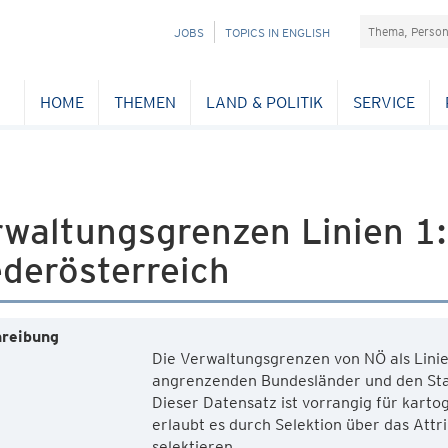
Suchefeld
NAVIGATION
JOBS
TOPICS IN ENGLISH
ÜBERSPRINGEN
HOME
THEMEN
LAND & POLITIK
SERVICE
rwaltungsgrenzen Linien 1
derösterreich
reibung
Die Verwaltungsgrenzen von NÖ als Lini
angrenzenden Bundesländer und den St
Dieser Datensatz ist vorrangig für kart
erlaubt es durch Selektion über das Attr