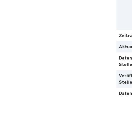
Zeitr
Aktua
Daten
Stell
Veröf
Stell
Daten