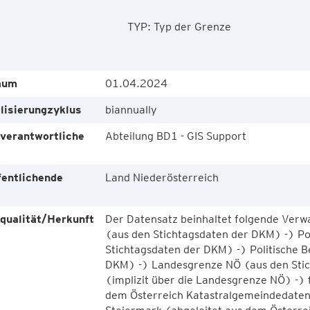
        TYP: Typ der Grenze

aum
01.04.2024
lisierungzyklus
biannually
verantwortliche
Abteilung BD1 - GIS Support
e
fentlichende
Land Niederösterreich
e
qualität/Herkunft
Der Datensatz beinhaltet folgende Verw
(aus den Stichtagsdaten der DKM) -) P
Stichtagsdaten der DKM) -) Politische B
DKM) -) Landesgrenze NÖ (aus den Sti
(implizit über die Landesgrenze NÖ) -) 
dem Österreich Katastralgemeindedaten