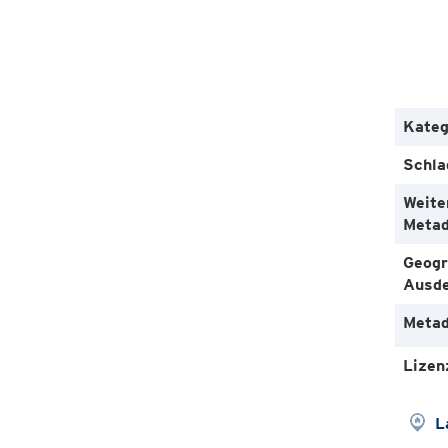
Kateg
Schla
Weite
Metad
Geogr
Ausd
Metad
Lizen
L