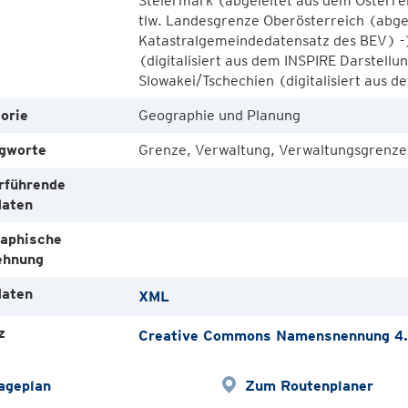
Steiermark (abgeleitet aus dem Österre
tlw. Landesgrenze Oberösterreich (abge
Katastralgemeindedatensatz des BEV) -)
(digitalisiert aus dem INSPIRE Darstellu
Slowakei/Tschechien (digitalisiert aus d
orie
Geographie und Planung
gworte
Grenze, Verwaltung, Verwaltungsgrenze
rführende
aten
aphische
ehnung
aten
XML
z
Creative Commons Namensnennung 4.0
ageplan
Zum Routenplaner