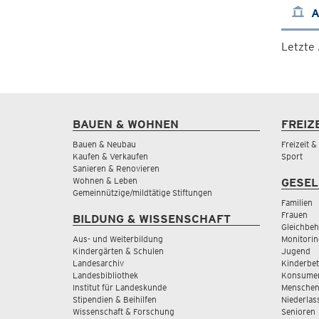
A
Letzte
BAUEN & WOHNEN
FREIZ
Bauen & Neubau
Freizeit 
Kaufen & Verkaufen
Sport
Sanieren & Renovieren
Wohnen & Leben
GESEL
Gemeinnützige/mildtätige Stiftungen
Familien
Frauen
BILDUNG & WISSENSCHAFT
Gleichbeh
Aus- und Weiterbildung
Monitorin
Kindergärten & Schulen
Jugend
Landesarchiv
Kinderbe
Landesbibliothek
Konsumen
Institut für Landeskunde
Menschen
Stipendien & Beihilfen
Niederlas
Wissenschaft & Forschung
Senioren