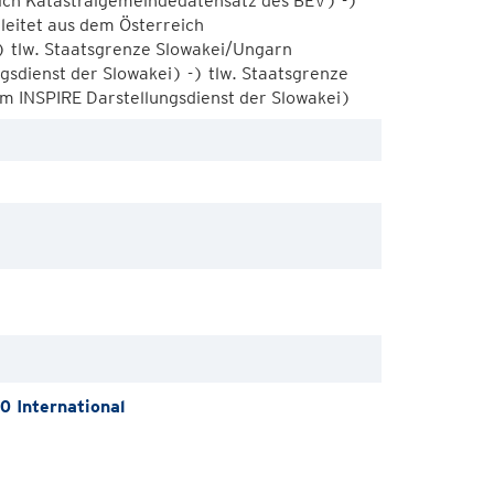
ich Katastralgemeindedatensatz des BEV) -)
leitet aus dem Österreich
 tlw. Staatsgrenze Slowakei/Ungarn
ngsdienst der Slowakei) -) tlw. Staatsgrenze
em INSPIRE Darstellungsdienst der Slowakei)
 International