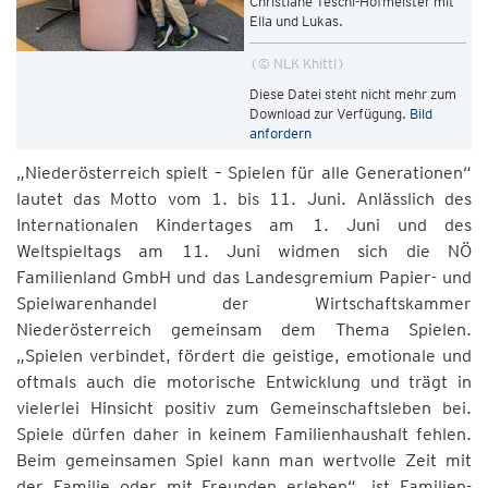
Christiane Teschl-Hofmeister mit
Ella und Lukas.
© NLK Khittl
Diese Datei steht nicht mehr zum
Download zur Verfügung.
Bild
anfordern
„Niederösterreich spielt – Spielen für alle Generationen“
lautet das Motto vom 1. bis 11. Juni. Anlässlich des
Internationalen Kindertages am 1. Juni und des
Weltspieltags am 11. Juni widmen sich die NÖ
Familienland GmbH und das Landesgremium Papier- und
Spielwarenhandel der Wirtschaftskammer
Niederösterreich gemeinsam dem Thema Spielen.
„Spielen verbindet, fördert die geistige, emotionale und
oftmals auch die motorische Entwicklung und trägt in
vielerlei Hinsicht positiv zum Gemeinschaftsleben bei.
Spiele dürfen daher in keinem Familienhaushalt fehlen.
Beim gemeinsamen Spiel kann man wertvolle Zeit mit
der Familie oder mit Freunden erleben“, ist Familien-