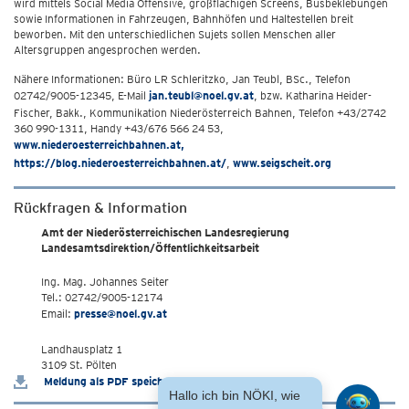
wird mittels Social Media Offensive, großflächigen Screens, Busbeklebungen
sowie Informationen in Fahrzeugen, Bahnhöfen und Haltestellen breit
beworben. Mit den unterschiedlichen Sujets sollen Menschen aller
Altersgruppen angesprochen werden.
Nähere Informationen: Büro LR Schleritzko, Jan Teubl, BSc., Telefon
02742/9005-12345, E-Mail
jan.teubl@noel.gv.at
, bzw. Katharina Heider-
Fischer, Bakk., Kommunikation Niederösterreich Bahnen, Telefon +43/2742
360 990-1311, Handy +43/676 566 24 53,
www.niederoesterreichbahnen.at,
https://blog.niederoesterreichbahnen.at/
,
www.seigscheit.org
Rückfragen & Information
Amt der Niederösterreichischen Landesregierung
Landesamtsdirektion/Öffentlichkeitsarbeit
Ing. Mag. Johannes Seiter
Tel.: 02742/9005-12174
Email:
presse@noel.gv.at
Landhausplatz 1
3109 St. Pölten
Meldung als PDF speichern
Hallo ich bin NÖKI, wie