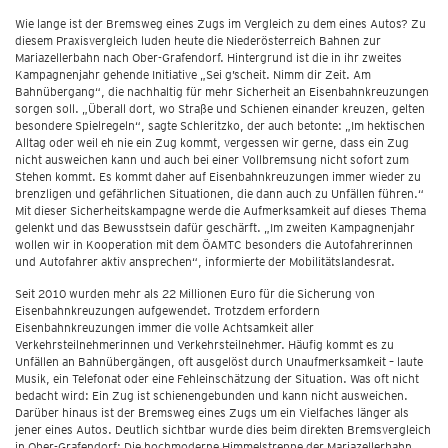
Wie lange ist der Bremsweg eines Zugs im Vergleich zu dem eines Autos? Zu
diesem Praxisvergleich luden heute die Niederösterreich Bahnen zur
Mariazellerbahn nach Ober-Grafendorf. Hintergrund ist die in ihr zweites
Kampagnenjahr gehende Initiative „Sei g’scheit. Nimm dir Zeit. Am
Bahnübergang“, die nachhaltig für mehr Sicherheit an Eisenbahnkreuzungen
sorgen soll. „Überall dort, wo Straße und Schienen einander kreuzen, gelten
besondere Spielregeln“, sagte Schleritzko, der auch betonte: „Im hektischen
Alltag oder weil eh nie ein Zug kommt, vergessen wir gerne, dass ein Zug
nicht ausweichen kann und auch bei einer Vollbremsung nicht sofort zum
Stehen kommt. Es kommt daher auf Eisenbahnkreuzungen immer wieder zu
brenzligen und gefährlichen Situationen, die dann auch zu Unfällen führen.“
Mit dieser Sicherheitskampagne werde die Aufmerksamkeit auf dieses Thema
gelenkt und das Bewusstsein dafür geschärft. „Im zweiten Kampagnenjahr
wollen wir in Kooperation mit dem ÖAMTC besonders die Autofahrerinnen
und Autofahrer aktiv ansprechen“, informierte der Mobilitätslandesrat.
Seit 2010 wurden mehr als 22 Millionen Euro für die Sicherung von
Eisenbahnkreuzungen aufgewendet. Trotzdem erfordern
Eisenbahnkreuzungen immer die volle Achtsamkeit aller
Verkehrsteilnehmerinnen und Verkehrsteilnehmer. Häufig kommt es zu
Unfällen an Bahnübergängen, oft ausgelöst durch Unaufmerksamkeit – laute
Musik, ein Telefonat oder eine Fehleinschätzung der Situation. Was oft nicht
bedacht wird: Ein Zug ist schienengebunden und kann nicht ausweichen.
Darüber hinaus ist der Bremsweg eines Zugs um ein Vielfaches länger als
jener eines Autos. Deutlich sichtbar wurde dies beim direkten Bremsvergleich
in Ober-Grafendorf: Die hochmoderne Himmelstreppe der Mariazellerbahn