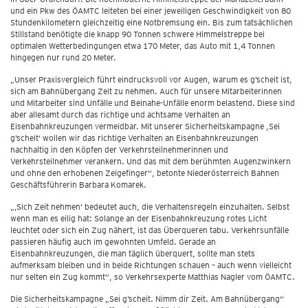
und ein Pkw des ÖAMTC leiteten bei einer jeweiligen Geschwindigkeit von 80
Stundenkilometern gleichzeitig eine Notbremsung ein. Bis zum tatsächlichen
Stillstand benötigte die knapp 90 Tonnen schwere Himmelstreppe bei
optimalen Wetterbedingungen etwa 170 Meter, das Auto mit 1,4 Tonnen
hingegen nur rund 20 Meter.
„Unser Praxisvergleich führt eindrucksvoll vor Augen, warum es g’scheit ist,
sich am Bahnübergang Zeit zu nehmen. Auch für unsere Mitarbeiterinnen
und Mitarbeiter sind Unfälle und Beinahe-Unfälle enorm belastend. Diese sind
aber allesamt durch das richtige und achtsame Verhalten an
Eisenbahnkreuzungen vermeidbar. Mit unserer Sicherheitskampagne ,Sei
g’scheit‘ wollen wir das richtige Verhalten an Eisenbahnkreuzungen
nachhaltig in den Köpfen der Verkehrsteilnehmerinnen und
Verkehrsteilnehmer verankern. Und das mit dem berühmten Augenzwinkern
und ohne den erhobenen Zeigefinger“, betonte Niederösterreich Bahnen
Geschäftsführerin Barbara Komarek.
„‚Sich Zeit nehmen‘ bedeutet auch, die Verhaltensregeln einzuhalten. Selbst
wenn man es eilig hat: Solange an der Eisenbahnkreuzung rotes Licht
leuchtet oder sich ein Zug nähert, ist das Überqueren tabu. Verkehrsunfälle
passieren häufig auch im gewohnten Umfeld. Gerade an
Eisenbahnkreuzungen, die man täglich überquert, sollte man stets
aufmerksam bleiben und in beide Richtungen schauen – auch wenn vielleicht
nur selten ein Zug kommt“, so Verkehrsexperte Matthias Nagler vom ÖAMTC.
Die Sicherheitskampagne „Sei g’scheit. Nimm dir Zeit. Am Bahnübergang“