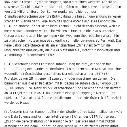
sowie neue Forschungsförderungen“, sprach er einen weiteren Aspekt an.
Das Herzstück bilde das KI-Labor in St. Pölten mit einem Investitionsvolumen
von 1,2 Millionen Euro. Der Schwerpunkt reiche hier von der
Grundlagenforschung über die Entwicklung bis hin zur Anwendung in realen
Szenarien. Genau darin liege auch das große Potenzial dieses Labors: Die
USA und andere Länder seien beim Thema KI nicht deshalb führend, weil sie
mehr wissen, sondern weil sie ihr Wissen schneller in die Praxis umsetzen.
Genau das solle auch hier gelingen – der Weg vom theoretischen Wissen hin
zu praktischem Nutzen müsse zukünftig schneller gelingen, so Pernkopf. Das
neue Labor bezeichnete er als ein einzigartiges „Schaufenster“ für die
Möglichkeiten und Risken, die die KI biete und als „Motor für Innovation und
Ausbildung in Niederösterreich.“
USTP-Geschäftsführer Professor Johann Haag meinte: „Wir haben mit
Unterstützung des Landes Niederösterreich mit dem neuen KI-Reallabor eine
wesentliche Infrastruktur geschaffen. Derzeit laufen an der USTP 154
Projekte, davon 25 mit einem Bezug zu KI oder maschinellem Lernen. Die
Einnahmen aus diesen Projekten mit KI-Bezug belaufen sich auf knapp über
7,5 Millionen Euro. Mehr als 60 Forscherinnen und Forscher arbeiten derzeit
an KI-Projekten.“ Die USTP baue zudem eine groß angelegte Rechen- und
Speicherinfrastruktur auf, die ebenfalls vom Land Niederösterreich finanziert
werde, so Haag.
Professorin Marlies Temper, Leiterin der Studiengänge Data Intelligence (MA)
und Data Science and Artificial Intelligence (BA) an der USTP, führte aus:
„Durch die Bereitstellung von Räumlichkeiten, Services und Infrastruktur
ermöglicht diese neue Einrichtung eine schnelle und effiziente Entwicklung