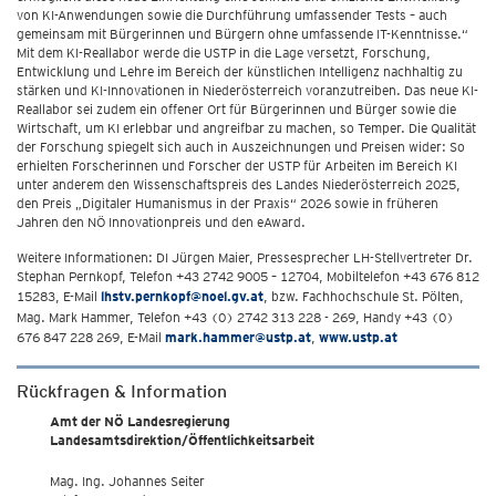
von KI-Anwendungen sowie die Durchführung umfassender Tests – auch
gemeinsam mit Bürgerinnen und Bürgern ohne umfassende IT-Kenntnisse.“
Mit dem KI-Reallabor werde die USTP in die Lage versetzt, Forschung,
Entwicklung und Lehre im Bereich der künstlichen Intelligenz nachhaltig zu
stärken und KI-Innovationen in Niederösterreich voranzutreiben. Das neue KI-
Reallabor sei zudem ein offener Ort für Bürgerinnen und Bürger sowie die
Wirtschaft, um KI erlebbar und angreifbar zu machen, so Temper. Die Qualität
der Forschung spiegelt sich auch in Auszeichnungen und Preisen wider: So
erhielten Forscherinnen und Forscher der USTP für Arbeiten im Bereich KI
unter anderem den Wissenschaftspreis des Landes Niederösterreich 2025,
den Preis „Digitaler Humanismus in der Praxis“ 2026 sowie in früheren
Jahren den NÖ Innovationpreis und den eAward.
Weitere Informationen: DI Jürgen Maier, Pressesprecher LH-Stellvertreter Dr.
Stephan Pernkopf, Telefon +43 2742 9005 – 12704, Mobiltelefon +43 676 812
15283, E-Mail
lhstv.pernkopf@noel.gv.at
, bzw. Fachhochschule St. Pölten,
Mag. Mark Hammer, Telefon +43 (0) 2742 313 228 - 269, Handy +43 (0)
676 847 228 269, E-Mail
mark.hammer@ustp.at
,
www.ustp.at
Rückfragen & Information
Amt der NÖ Landesregierung
Landesamtsdirektion/Öffentlichkeitsarbeit
Mag. Ing. Johannes Seiter