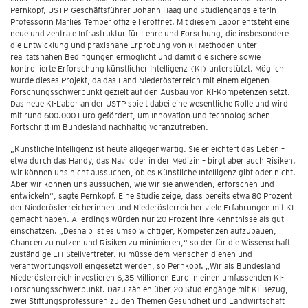
Pernkopf, USTP-Geschäftsführer Johann Haag und Studiengangsleiterin
Professorin Marlies Temper offiziell eröffnet. Mit diesem Labor entsteht eine
neue und zentrale Infrastruktur für Lehre und Forschung, die insbesondere
die Entwicklung und praxisnahe Erprobung von KI-Methoden unter
realitätsnahen Bedingungen ermöglicht und damit die sichere sowie
kontrollierte Erforschung künstlicher Intelligenz (KI) unterstützt. Möglich
wurde dieses Projekt, da das Land Niederösterreich mit einem eigenen
Forschungsschwerpunkt gezielt auf den Ausbau von KI-Kompetenzen setzt.
Das neue KI-Labor an der USTP spielt dabei eine wesentliche Rolle und wird
mit rund 600.000 Euro gefördert, um Innovation und technologischen
Fortschritt im Bundesland nachhaltig voranzutreiben.
„Künstliche Intelligenz ist heute allgegenwärtig. Sie erleichtert das Leben –
etwa durch das Handy, das Navi oder in der Medizin – birgt aber auch Risiken.
Wir können uns nicht aussuchen, ob es Künstliche Intelligenz gibt oder nicht.
Aber wir können uns aussuchen, wie wir sie anwenden, erforschen und
entwickeln“, sagte Pernkopf. Eine Studie zeige, dass bereits etwa 80 Prozent
der Niederösterreicherinnen und Niederösterreicher viele Erfahrungen mit KI
gemacht haben. Allerdings würden nur 20 Prozent ihre Kenntnisse als gut
einschätzen. „Deshalb ist es umso wichtiger, Kompetenzen aufzubauen,
Chancen zu nutzen und Risiken zu minimieren,“ so der für die Wissenschaft
zuständige LH-Stellvertreter. KI müsse dem Menschen dienen und
verantwortungsvoll eingesetzt werden, so Pernkopf. „Wir als Bundesland
Niederösterreich investieren 6,35 Millionen Euro in einen umfassenden KI-
Forschungsschwerpunkt. Dazu zählen über 20 Studiengänge mit KI-Bezug,
zwei Stiftungsprofessuren zu den Themen Gesundheit und Landwirtschaft