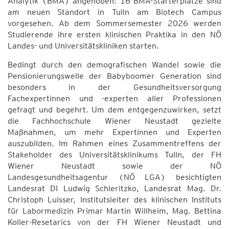
Analytik (BMA) angehoben: 16 BMA-Starterplätze sind
am neuen Standort in Tulln am Biotech Campus
vorgesehen. Ab dem Sommersemester 2026 werden
Studierende ihre ersten klinischen Praktika in den NÖ
Landes- und Universitätskliniken starten.
Bedingt durch den demografischen Wandel sowie die
Pensionierungswelle der Babyboomer Generation sind
besonders in der Gesundheitsversorgung
Fachexpertinnen und -experten aller Professionen
gefragt und begehrt. Um dem entgegenzuwirken, setzt
die Fachhochschule Wiener Neustadt gezielte
Maßnahmen, um mehr Expertinnen und Experten
auszubilden. Im Rahmen eines Zusammentreffens der
Stakeholder des Universitätsklinikums Tulln, der FH
Wiener Neustadt sowie der NÖ
Landesgesundheitsagentur (NÖ LGA) besichtigten
Landesrat DI Ludwig Schleritzko, Landesrat Mag. Dr.
Christoph Luisser, Institutsleiter des klinischen Instituts
für Labormedizin Primar Martin Willheim, Mag. Bettina
Koller-Resetarics von der FH Wiener Neustadt und