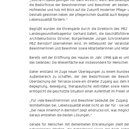
die Bedürfnisse der Bewohnerinnen und Bewohner am besten. Da
Hofmeister und hob mit Blick auf die Zukunft moderner Pflege
Deshalb gewinnen neben der pflegerischen Qualität auch Bege
Lebensqualität fördern.“
Begrüßt wurden die Ehrengäste durch die Direktorin des PBZ B
Landesgesundheitsagentur Gerhard Dafert, die Geschäftsführer
Architekturbüros Strixner, Bürgermeister Jürgen Schrönkhamme
PBZ Berndorf übernehmen wird. Im Mittelpunkt der Veranstal
Bewohnerinnen und Bewohner sowie Mitarbeiterinnen und Mitarb
Bereits seit der Eröffnung des Hauses im Jahr 1998 gab es unt
des Geländes: Die Wiesenfläche war insbesondere für Menschen 
Daher entstand im Zuge neuer Überlegungen zu einem Rundweg 
Außenbereich zu schaffen, der den Bedürfnissen der Bewohn
Überdachung der Terrasse sowie ein direkter Zugang aus dem Wo
Begegnung, Bewegung, therapeutische Aktivitäten sowie kleine
ermöglicht die geschützte Situation einen Aufenthalt im Freien 
„Für viele Bewohnerinnen und Bewohner bedeutet der Zugang ins
Wohlbefinden bei. Lebensqualität endet nicht an der Tür – sie se
„Der neue Innenhof in Berndorf zeigt eindrucksvoll, was möglic
daraus entstehen die besten Lösungen.“
Gerade für Menschen mit dementiellen Erkrankungen stellt de