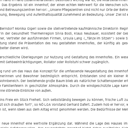
s Ergebnis ist ein Innenhof, der einen echten Mehrwert für die Menschen schafft
- und Betreuungszentren hervor: „Unsere Pflegezentren sind nicht nur Orte der B
gnung, Bewegung und Aufenthaltsqualität zunehmend an Bedeutung. Unser Ziel ist
erndorf Monika Gigerl sowie die stellvertretende kaufmännische Direktorin Reg
in der Gesundheit Thermenregion Silvia Bodi, Klaus Neubauer, Assistent der Ges
r, Vertreter der ausführenden Firmen, Ursula Lang („Tänze im Sitzen“) sowie St
tung stand die Präsentation des neu gestalteten Innenhofes, der künftig als g
eiter dienen wird.
erschiedliche Überlegungen zur Nutzung und Gestaltung des Innenhofes. Ein wese
mit Gehbeeinträchtigungen, Rollator oder Rollstuhl schwer zugänglich.
rund um das Haus das Konzept für die umfassende Neugestaltung des Innenhofes
erinnen und Bewohner bestmöglich entspricht. Entstanden sind ein kleiner Run
hnbereich. Der bestehende große Baum blieb als natürlicher Schattenspender erhalt
 Familienfeiern in geschützter Atmosphäre. Durch die windgeschützte Lage kann 
ohne störende Einblicke von außen.
 Freie ein Stück Freiheit. Sich selbstständig bewegen zu können, frische Luft zu
tzt sich draußen fort“, so NÖ LGA Vorstand Gerhard Dafert. Zudem hob er hervor, wi
h ist, wenn Ideen aus dem Alltag ernst genommen werden. Die Bedürfnisse der Mens
r neue Innenhof eine wertvolle Ergänzung dar. Während die Lage des Hauses im P