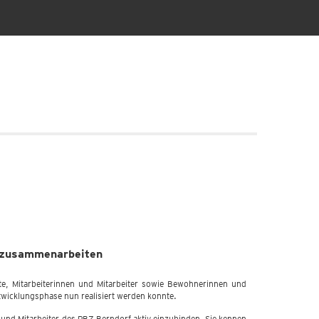
d zusammenarbeiten
e, Mitarbeiterinnen und Mitarbeiter sowie Bewohnerinnen und
wicklungsphase nun realisiert werden konnte.
 und Mitarbeiter des PBZ Berndorf aktiv einzubinden. Sie kennen