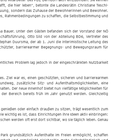
, die hier leben“, betonte die Landesrätin Christiane Teschl-
etreuung, sondern das Zuhause der Bewohnerinnen und Bewohner.
 es, Rahmenbedingungen zu schaffen, die Selbstbestimmung und
ina Bauer. Unter den Gästen befanden sich der Vorstand der NÖ
chäftsführung, Otto Sild von der Abteilung BD6, Vertreter des
ephan Duursma, der ab 1. Juni die interimistische Leitung des
eschützter, barrierearmer Begegnungs- und Bewegungsraum für
ntliches Problem lag jedoch in der eingeschränkten Nutzbarkeit
. Ziel war es, einen geschützten, sicheren und barrierearmen
dweg, zusätzliche Sitz- und Aufenthaltsmöglichkeiten, eine
en. Der neue Innenhof bietet nun vielfältige Möglichkeiten für
der Bereich bereits früh im Jahr genutzt werden. Gleichzeitig
 genießen oder einfach draußen zu sitzen, trägt wesentlich zum
e wichtig es ist, dass Einrichtungen ihre Ideen aktiv einbringen:
chen werden oft erst dort sichtbar, wo sie täglich leben. Genau
ark grundsätzlich Aufenthalte im Freien ermöglicht, schaffen