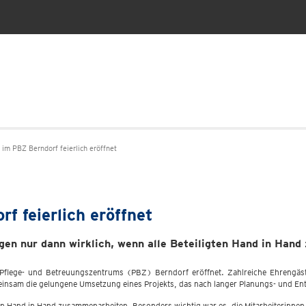
im PBZ Berndorf feierlich eröffnet
f feierlich eröffnet
gen nur dann wirklich, wenn alle Beteiligten Hand in Han
 Pflege- und Betreuungszentrums (PBZ) Berndorf eröffnet. Zahlreiche Ehrengäst
insam die gelungene Umsetzung eines Projekts, das nach langer Planungs- und Ent
gten Hand in Hand zusammenarbeiten. Besonders wichtig war es, die Mitarbeiterinnen