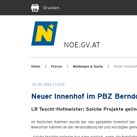
Drucken
NOE.GV.AT
Home
Presse
Meldungen & Suche
Neuer Innenhof 
22.05.2026 | 13:15
Neuer Innenhof im PBZ Berndor
LR Teschl-Hofmeister: Solche Projekte gelin
Im festlichen Rahmen wurde der neu gestaltete Innenhof des
Bewohner nahmen an der Veranstaltung teil und würdigten geme
„Solche Projekte gelingen nur dann wirklich, wenn alle Beteili