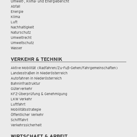
Umwelt-, Klima- und Energiebericht
Abfall
Energie
Klima
Luft
Nachhaltigkeit
Naturschutz
Umweltrecht
Umweltschutz
Wasser
VERKEHR & TECHNIK
Aktive Mobilität (Radfahren/Zu-Fuß-Gehen/Fahrgemeinschaften)
Landesstraßen in Niederösterreich
Autofahren in Niederösterreich
Bahninfrastruktur
Güterverkehr
KFZ-Überprüfung & Genehmigung
LKW Verkehr
Luftfahrt
Mobilitätsstrategie
Öffentlicher Verkehr
Schifffahrt
Verkehrssicherheit
WIRTSCHAFT & ARBEIT