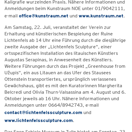
Kaligrafie wurzelnden Praxis. Nähere Informationen und
Anmeldungen beim Kunstraum NOE unter 01/9042111,
e-mail
office@kunstraum.net
und
www.kunstraum.net
.
Am Samstag, 22. Juli, veranstaltet der Verein zur
Erhaltung und künstlerischen Bespielung der Ruine
Lichtenfels ab 14 Uhr eine Führung durch die diesjährige
zweite Ausgabe der „Lichtenfels Sculpture“, einer
ortsspezifischen Installation des litauischen Künstlers
Augustas Serapinas, in Anwesenheit des Künstlers.
Weitere Führungen durch das Projekt „Greenhouse from
Užupis“, ein aus Litauen an das Ufer des Stausees
Ottenstein transportiertes, ursprünglich verlassenes
Gewächshaus, gibt es mit den Kuratorinnen Margherita
Belcredi und Olivia Thurn-Valsassina am 4. August und 6.
Oktober jeweils ab 16 Uhr. Nähere Informationen und
Anmeldungen unter 0664/8942743, e-mail
contact@lichtenfelssculpture.com
und
www.lichtenfelssculpture.com
.
Das Egon Schiele Museum in Tulln bietet am Sonntag, 23.