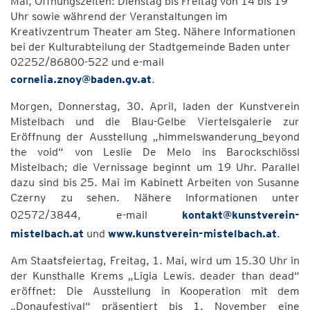
Mai, Öffnungszeiten: Dienstag bis Freitag von 14 bis 19
Uhr sowie während der Veranstaltungen im
Kreativzentrum Theater am Steg. Nähere Informationen
bei der Kulturabteilung der Stadtgemeinde Baden unter
02252/86800-522 und e-mail
cornelia.znoy@baden.gv.at
.
Morgen, Donnerstag, 30. April, laden der Kunstverein
Mistelbach und die Blau-Gelbe Viertelsgalerie zur
Eröffnung der Ausstellung „himmelswanderung_beyond
the void“ von Leslie De Melo ins Barockschlössl
Mistelbach; die Vernissage beginnt um 19 Uhr. Parallel
dazu sind bis 25. Mai im Kabinett Arbeiten von Susanne
Czerny zu sehen. Nähere Informationen unter
02572/3844, e-mail
kontakt@kunstverein-
mistelbach.at
und
www.kunstverein-mistelbach.at
.
Am Staatsfeiertag, Freitag, 1. Mai, wird um 15.30 Uhr in
der Kunsthalle Krems „Ligia Lewis. deader than dead“
eröffnet: Die Ausstellung in Kooperation mit dem
„Donaufestival“ präsentiert bis 1. November eine