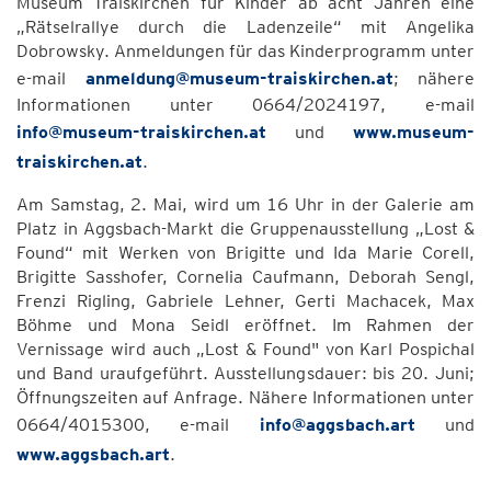
Museum Traiskirchen für Kinder ab acht Jahren eine
„Rätselrallye durch die Ladenzeile“ mit Angelika
Dobrowsky. Anmeldungen für das Kinderprogramm unter
e-mail
anmeldung@museum-traiskirchen.at
; nähere
Informationen unter 0664/2024197, e-mail
info@museum-traiskirchen.at
und
www.museum-
traiskirchen.at
.
Am Samstag, 2. Mai, wird um 16 Uhr in der Galerie am
Platz in Aggsbach-Markt die Gruppenausstellung „Lost &
Found“ mit Werken von Brigitte und Ida Marie Corell,
Brigitte Sasshofer, Cornelia Caufmann, Deborah Sengl,
Frenzi Rigling, Gabriele Lehner, Gerti Machacek, Max
Böhme und Mona Seidl eröffnet. Im Rahmen der
Vernissage wird auch „Lost & Found" von Karl Pospichal
und Band uraufgeführt. Ausstellungsdauer: bis 20. Juni;
Öffnungszeiten auf Anfrage. Nähere Informationen unter
0664/4015300, e-mail
info@aggsbach.art
und
www.aggsbach.art
.