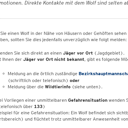
motionen. Direkte Kontakte mit dem Wolf sind selten ab
n Sie einen Wolf in der Nähe von Häusern oder Gehöften sehe
ben, sollten Sie dies jedenfalls unverzüglich wie folgt melden:
enden Sie sich direkt an einen
Jäger vor Ort
(Jagdgebiet).
st Ihnen der
Jäger vor Ort
nicht bekannt
, gibt es folgende Mö
Meldung an die örtlich zuständige
Bezirkshauptmannsch
(schriftlich oder telefonisch)
oder
Meldung über die
Wildtierinfo
(siehe unten).
ei Vorliegen einer unmittelbaren
Gefahrensituation
wenden Si
telefonisch über
133
)
eispiel für eine Gefahrensituation: Ein Wolf befindet sich sich
rtsbereich) und flüchtet trotz unmittelbarer Anwesenheit vo