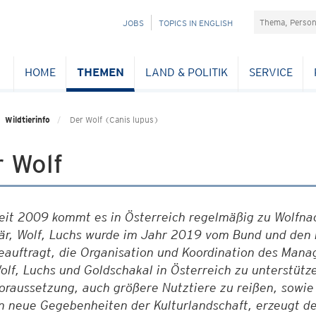
Suchefeld
NAVIGATION
JOBS
TOPICS IN ENGLISH
ÜBERSPRINGEN
HOME
THEMEN
LAND & POLITIK
SERVICE
Wildtierinfo
Der Wolf (Canis lupus)
 Wolf
eit 2009 kommt es in Österreich regelmäßig zu Wolfna
är, Wolf, Luchs wurde im Jahr 2019 vom Bund und den 
eauftragt,
die Organisation und Koordination des Mana
olf, Luchs und Goldschakal in Österreich zu unterstütz
oraussetzung, auch größere Nutztiere zu reißen, sowie
n neue Gegebenheiten der Kulturlandschaft, erzeugt der