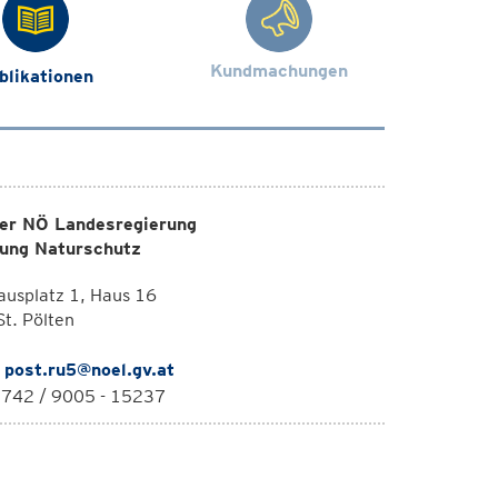
Kundmachungen
blikationen
er NÖ Landesregierung
lung Naturschutz
usplatz 1, Haus 16
t. Pölten
:
post.ru5@noel.gv.at
2742 / 9005 - 15237