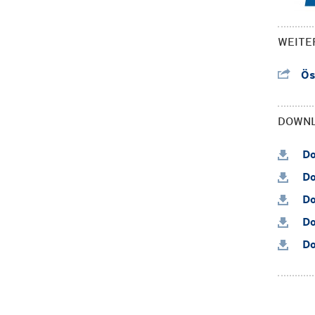
WEITE
Öst
DOWN
Do
Do
Do
Do
Do