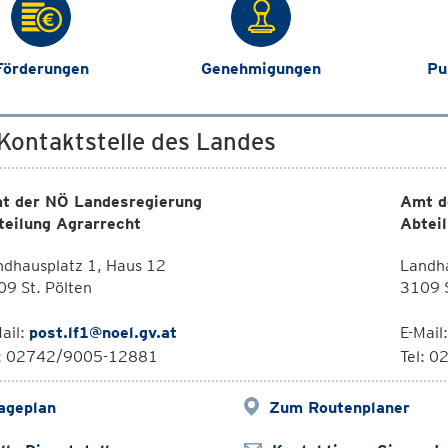
Förderungen
Genehmigungen
Pu
 Kontaktstelle des Landes
t der NÖ Landesregierung
Amt d
teilung Agrarrecht
Abtei
ndhausplatz 1, Haus 12
Landha
9 St. Pölten
3109 S
ail:
post.lf1@noel.gv.at
E-Mail
l: 02742/9005-12881
Tel: 0
ageplan
Zum Routenplaner