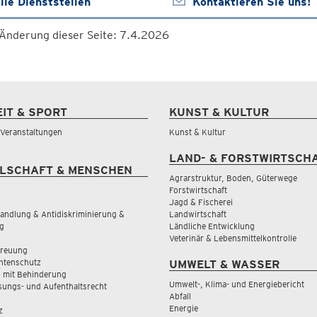
lle Dienststellen
Kontaktieren Sie uns!
 Änderung dieser Seite: 7.4.2026
EIT & SPORT
KUNST & KULTUR
& Veranstaltungen
Kunst & Kultur
LAND- & FORSTWIRTSCH
LSCHAFT & MENSCHEN
Agrarstruktur, Boden, Güterwege
Forstwirtschaft
Jagd & Fischerei
andlung & Antidiskriminierung &
Landwirtschaft
g
Ländliche Entwicklung
Veterinär & Lebensmittelkontrolle
treuung
tenschutz
UMWELT & WASSER
 mit Behinderung
Umwelt-, Klima- und Energiebericht
sungs- und Aufenthaltsrecht
Abfall
Energie
z