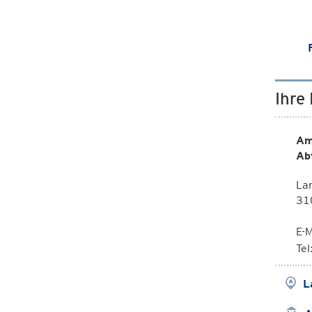
Ihre
Am
Ab
La
310
E-M
Te
L