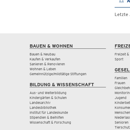
A
Letzte
BAUEN & WOHNEN
FREIZ
Bauen & Neubau
Freizeit 
Kaufen & Verkaufen
Sport
Sanieren & Renovieren
Wohnen & Leben
GESEL
Gemeinnützige/mildtätige Stiftungen
Familien
Frauen
BILDUNG & WISSENSCHAFT
Gleichbeh
Aus- und Weiterbildung
Monitorin
Kindergärten & Schulen
Jugend
Landesarchiv
Kinderbe
Landesbibliothek
Konsumen
Institut für Landeskunde
Menschen
Stipendien & Beihilfen
Niederlas
Wissenschaft & Forschung
Senioren
Tierschut