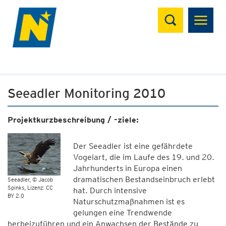
Suchen
Seeadler Monitoring 2010
Projektkurzbeschreibung / -ziele:
Der Seeadler ist eine gefährdete
Vogelart, die im Laufe des 19. und 20.
Jahrhunderts in Europa einen
dramatischen Bestandseinbruch erlebt
Seeadler
© Jacob
Spinks, Lizenz: CC
hat. Durch intensive
BY 2.0
Naturschutzmaßnahmen ist es
gelungen eine Trendwende
herbeizuführen und ein Anwachsen der Bestände zu