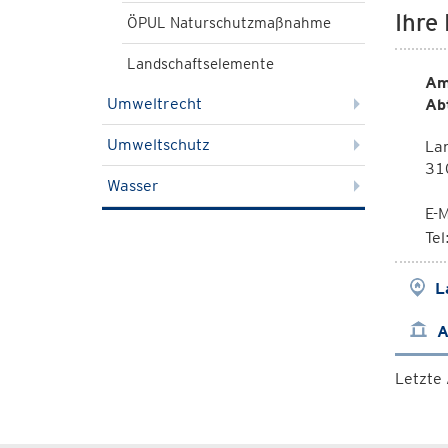
Ihre
ÖPUL Naturschutzmaßnahme
Landschaftselemente
Am
Umweltrecht
Ab
Umweltschutz
La
310
Wasser
E-M
Te
L
A
Letzte