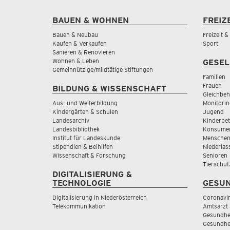
BAUEN & WOHNEN
FREIZ
Bauen & Neubau
Freizeit 
Kaufen & Verkaufen
Sport
Sanieren & Renovieren
Wohnen & Leben
GESEL
Gemeinnützige/mildtätige Stiftungen
Familien
Frauen
BILDUNG & WISSENSCHAFT
Gleichbeh
Aus- und Weiterbildung
Monitorin
Kindergärten & Schulen
Jugend
Landesarchiv
Kinderbe
Landesbibliothek
Konsumen
Institut für Landeskunde
Menschen
Stipendien & Beihilfen
Niederlas
Wissenschaft & Forschung
Senioren
Tierschut
DIGITALISIERUNG &
TECHNOLOGIE
GESUN
Digitalisierung in Niederösterreich
Coronavi
Telekommunikation
Amtsarzt 
Gesundhei
Gesundhe