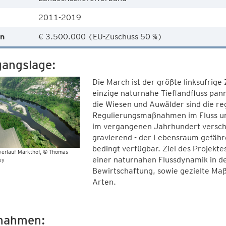
2011-2019
n
€ 3.500.000 (EU-Zuschuss 50 %)
angslage:
Die March ist der größte linksufrig
einzige naturnahe Tieflandfluss pan
die Wiesen und Auwälder sind die 
Regulierungsmaßnahmen im Fluss u
im vergangenen Jahrhundert verschl
gravierend - der Lebensraum gefährd
bedingt verfügbar. Ziel des Projekt
erlauf Markthof
© Thomas
einer naturnahen Flussdynamik in d
ky
Bewirtschaftung, sowie gezielte Ma
Arten.
nahmen: