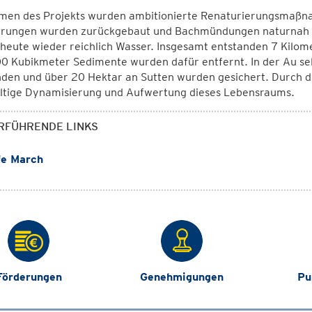
men des Projekts wurden ambitionierte Renaturierungsmaßn
erungen wurden zurückgebaut und Bachmündungen naturnah u
heute wieder reichlich Wasser. Insgesamt entstanden 7 Kilo
0 Kubikmeter Sedimente wurden dafür entfernt. In der Au sel
den und über 20 Hektar an Sutten wurden gesichert. Durch da
ltige Dynamisierung und Aufwertung dieses Lebensraums.
RFÜHRENDE LINKS
fe March
Förderungen
Genehmigungen
Pu