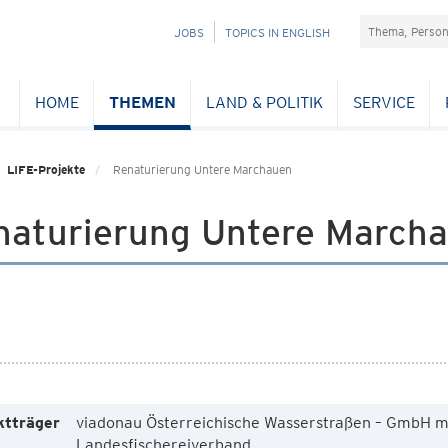
Suchefeld
NAVIGATION
JOBS
TOPICS IN ENGLISH
ÜBERSPRINGEN
HOME
THEMEN
LAND & POLITIK
SERVICE
LIFE-Projekte
Renaturierung Untere Marchauen
naturierung Untere March
ktträger
viadonau Österreichische Wasserstraßen – GmbH m
Landesfischereiverband