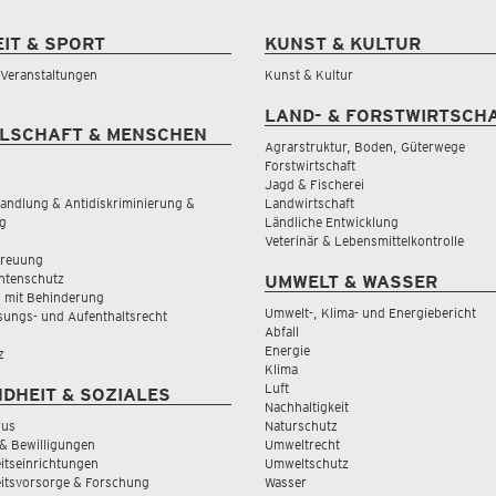
EIT & SPORT
KUNST & KULTUR
& Veranstaltungen
Kunst & Kultur
LAND- & FORSTWIRTSCH
LSCHAFT & MENSCHEN
Agrarstruktur, Boden, Güterwege
Forstwirtschaft
Jagd & Fischerei
andlung & Antidiskriminierung &
Landwirtschaft
g
Ländliche Entwicklung
Veterinär & Lebensmittelkontrolle
treuung
tenschutz
UMWELT & WASSER
 mit Behinderung
Umwelt-, Klima- und Energiebericht
sungs- und Aufenthaltsrecht
Abfall
Energie
z
Klima
Luft
DHEIT & SOZIALES
Nachhaltigkeit
rus
Naturschutz
& Bewilligungen
Umweltrecht
tseinrichtungen
Umweltschutz
itsvorsorge & Forschung
Wasser