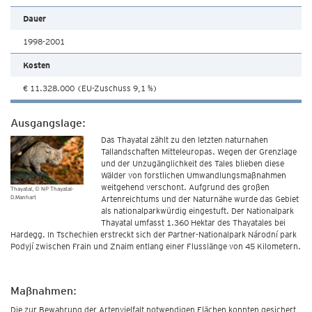
Dauer
1998-2001
Kosten
€ 11.328.000 (EU-Zuschuss 9,1 %)
Ausgangslage:
Das Thayatal zählt zu den letzten naturnahen
Tallandschaften Mitteleuropas. Wegen der Grenzlage
und der Unzugänglichkeit des Tales blieben diese
Wälder von forstlichen Umwandlungsmaßnahmen
weitgehend verschont. Aufgrund des großen
Thayatal
© NP Thayatal-
D.Manhart
Artenreichtums und der Naturnähe wurde das Gebiet
als nationalparkwürdig eingestuft. Der Nationalpark
Thayatal umfasst 1.360 Hektar des Thayatales bei
Hardegg. In Tschechien erstreckt sich der Partner-Nationalpark Národní park
Podyjí zwischen Frain und Znaim entlang einer Flusslänge von 45 Kilometern.
Maßnahmen:
Die zur Bewahrung der Artenvielfalt notwendigen Flächen konnten gesichert