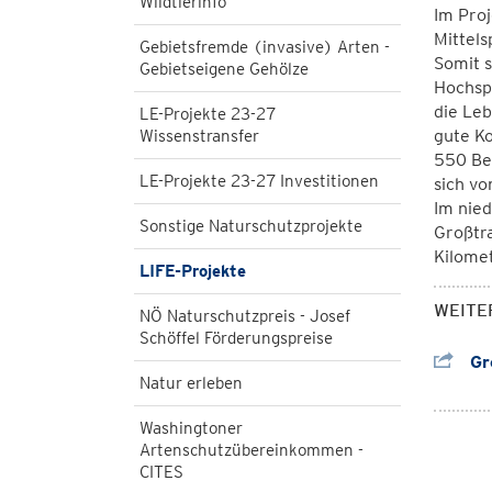
Wildtierinfo
Im Pro
Mittels
Gebietsfremde (invasive) Arten -
Somit s
Gebietseigene Gehölze
Hochsp
die Leb
LE-Projekte 23-27
gute K
Wissenstransfer
550 Bet
LE-Projekte 23-27 Investitionen
sich vo
Im nied
Sonstige Naturschutzprojekte
Großtra
Kilome
LIFE-Projekte
WEITE
NÖ Naturschutzpreis - Josef
Schöffel Förderungspreise
Gro
Natur erleben
Washingtoner
Artenschutzübereinkommen -
CITES