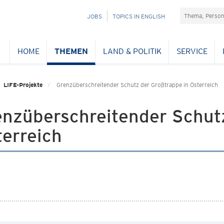
Suchefeld
NAVIGATION
JOBS
TOPICS IN ENGLISH
ÜBERSPRINGEN
HOME
THEMEN
LAND & POLITIK
SERVICE
LIFE-Projekte
Grenzüberschreitender Schutz der Großtrappe in Österreich
enzüberschreitender Schutz
erreich