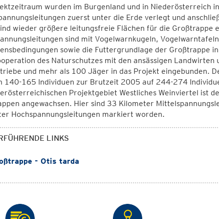
jektzeitraum wurden im Burgenland und in Niederösterreich i
pannungsleitungen zuerst unter die Erde verlegt und anschli
ind wieder größere leitungsfreie Flächen für die Großtrappe
annungsleitungen sind mit Vogelwarnkugeln, Vogelwarntafel
ensbedingungen sowie die Futtergrundlage der Großtrappe in
ooperation des Naturschutzes mit den ansässigen Landwirten
riebe und mehr als 100 Jäger in das Projekt eingebunden. De
n 140-165 Individuen zur Brutzeit 2005 auf 244-274 Individu
erösterreichischen Projektgebiet Westliches Weinviertel ist 
ppen angewachsen. Hier sind 33 Kilometer Mittelspannungsle
ter Hochspannungsleitungen markiert worden.
RFÜHRENDE LINKS
ßtrappe - Otis tarda