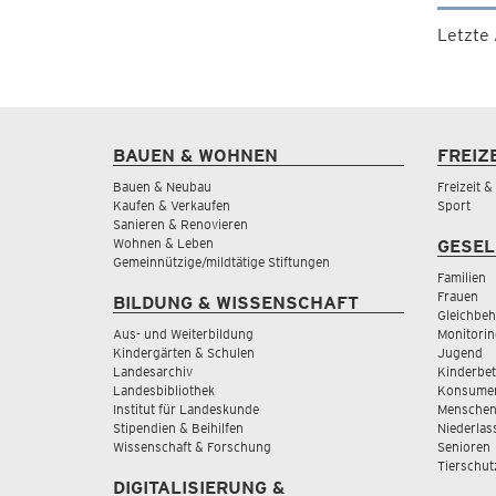
Letzte
BAUEN & WOHNEN
FREIZ
Bauen & Neubau
Freizeit 
Kaufen & Verkaufen
Sport
Sanieren & Renovieren
Wohnen & Leben
GESEL
Gemeinnützige/mildtätige Stiftungen
Familien
Frauen
BILDUNG & WISSENSCHAFT
Gleichbeh
Aus- und Weiterbildung
Monitorin
Kindergärten & Schulen
Jugend
Landesarchiv
Kinderbe
Landesbibliothek
Konsumen
Institut für Landeskunde
Menschen
Stipendien & Beihilfen
Niederlas
Wissenschaft & Forschung
Senioren
Tierschut
DIGITALISIERUNG &