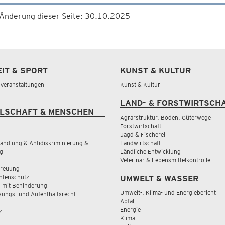
 Änderung dieser Seite: 30.10.2025
EIT & SPORT
KUNST & KULTUR
& Veranstaltungen
Kunst & Kultur
LAND- & FORSTWIRTSCH
LSCHAFT & MENSCHEN
Agrarstruktur, Boden, Güterwege
Forstwirtschaft
Jagd & Fischerei
andlung & Antidiskriminierung &
Landwirtschaft
g
Ländliche Entwicklung
Veterinär & Lebensmittelkontrolle
treuung
tenschutz
UMWELT & WASSER
 mit Behinderung
Umwelt-, Klima- und Energiebericht
sungs- und Aufenthaltsrecht
Abfall
Energie
z
Klima