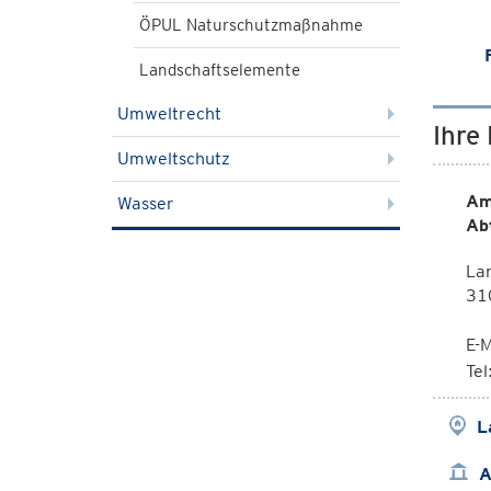
ÖPUL Naturschutzmaßnahme
Landschaftselemente
Umweltrecht
Ihre
Umweltschutz
Am
Wasser
Ab
La
310
E-M
Te
L
A