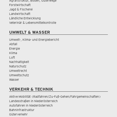
Agrarstruktur, Boden, Güterwege
Forstwirtschaft
Jagd & Fischerei
Landwirtschaft
Ländliche Entwicklung
Veterinär & Lebensmittelkontrolle
UMWELT & WASSER
Umwelt-, Klima- und Energiebericht
Abfall
Energie
Klima
Luft
Nachhaltigkeit
Naturschutz
Umweltrecht
Umweltschutz
Wasser
VERKEHR & TECHNIK
Aktive Mobilität (Radfahren/Zu-Fuß-Gehen/Fahrgemeinschaften)
Landesstraßen in Niederösterreich
Autofahren in Niederösterreich
Bahninfrastruktur
Güterverkehr