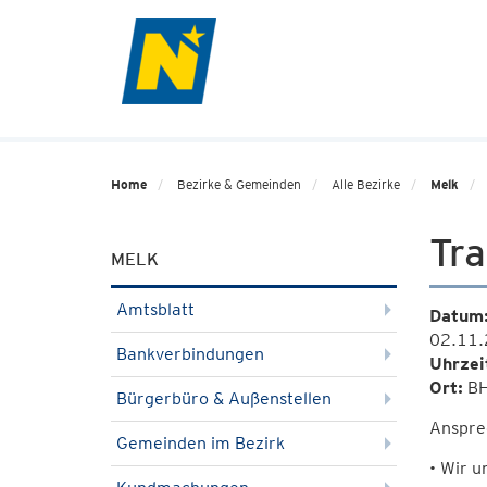
Home
Bezirke & Gemeinden
Alle Bezirke
Melk
Tr
MELK
Amtsblatt
Datum
02.11.
Bankverbindungen
Uhrzei
Ort:
BH
Bürgerbüro & Außenstellen
Anspre
Gemeinden im Bezirk
• Wir u