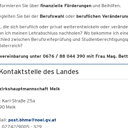
nformieren Sie über
finanzielle Förderungen
und Beihilfen.
egleiten Sie bei der
Berufswahl
oder
beruflichen Veränderun
e, die sich beruflich oder privat weiterentwickeln oder verän
nn ich meinen Lehrabschluss nachholen? Wo bekomme ich eine
chied zwischen Berufsreifeprüfung und Studienberechtigungs
österreich?
vereinbarung unter 0676 / 88 044 390 mit Frau Mag. Bett
 Kontaktstelle des Landes
zirkshauptmannschaft Melk
 Karl-Straße 25a
90 Melk
ail:
post.bhme@noel.gv.at
l: 02742/9005 - 329