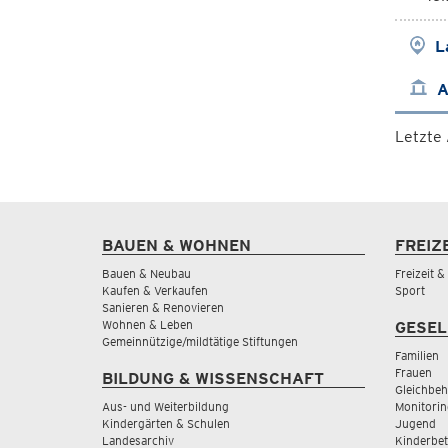
L
A
Letzte
BAUEN & WOHNEN
FREIZ
Bauen & Neubau
Freizeit 
Kaufen & Verkaufen
Sport
Sanieren & Renovieren
Wohnen & Leben
GESEL
Gemeinnützige/mildtätige Stiftungen
Familien
Frauen
BILDUNG & WISSENSCHAFT
Gleichbeh
Aus- und Weiterbildung
Monitorin
Kindergärten & Schulen
Jugend
Landesarchiv
Kinderbe