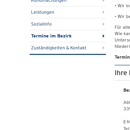
Kundmachungen
• Wir i
Leistungen
• Wir b
Sozialinfo
Für all
Wie ka
Termine im Bezirk
Unters
Nieder
Zuständigkeiten & Kontakt
Termin
Ihre
Be
Abt
33
E-M
Te