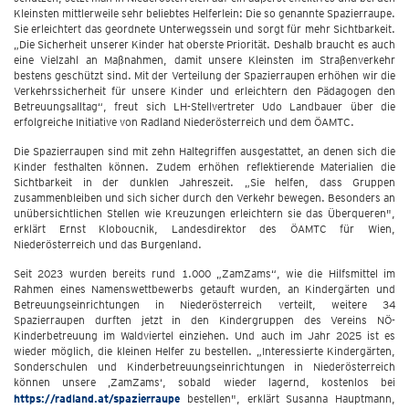
Kleinsten mittlerweile sehr beliebtes Helferlein: Die so genannte Spazierraupe.
Sie erleichtert das geordnete Unterwegssein und sorgt für mehr Sichtbarkeit.
„Die Sicherheit unserer Kinder hat oberste Priorität. Deshalb braucht es auch
eine Vielzahl an Maßnahmen, damit unsere Kleinsten im Straßenverkehr
bestens geschützt sind. Mit der Verteilung der Spazierraupen erhöhen wir die
Verkehrssicherheit für unsere Kinder und erleichtern den Pädagogen den
Betreuungsalltag“, freut sich LH-Stellvertreter Udo Landbauer über die
erfolgreiche Initiative von Radland Niederösterreich und dem ÖAMTC.
Die Spazierraupen sind mit zehn Haltegriffen ausgestattet, an denen sich die
Kinder festhalten können. Zudem erhöhen reflektierende Materialien die
Sichtbarkeit in der dunklen Jahreszeit. „Sie helfen, dass Gruppen
zusammenbleiben und sich sicher durch den Verkehr bewegen. Besonders an
unübersichtlichen Stellen wie Kreuzungen erleichtern sie das Überqueren",
erklärt Ernst Kloboucnik, Landesdirektor des ÖAMTC für Wien,
Niederösterreich und das Burgenland.
Seit 2023 wurden bereits rund 1.000 „ZamZams“, wie die Hilfsmittel im
Rahmen eines Namenswettbewerbs getauft wurden, an Kindergärten und
Betreuungseinrichtungen in Niederösterreich verteilt, weitere 34
Spazierraupen durften jetzt in den Kindergruppen des Vereins NÖ-
Kinderbetreuung im Waldviertel einziehen. Und auch im Jahr 2025 ist es
wieder möglich, die kleinen Helfer zu bestellen. „Interessierte Kindergärten,
Sonderschulen und Kinderbetreuungseinrichtungen in Niederösterreich
können unsere ‚ZamZams‘, sobald wieder lagernd, kostenlos bei
https://radland.at/spazierraupe
bestellen", erklärt Susanna Hauptmann,