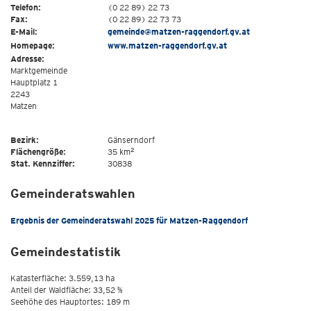
Telefon:
(0 22 89) 22 73
Fax:
(0 22 89) 22 73 73
E-Mail:
gemeinde@matzen-raggendorf.gv.at
Homepage:
www.matzen-raggendorf.gv.at
Adresse:
Marktgemeinde
Hauptplatz 1
2243
Matzen
Bezirk:
Gänserndorf
2
Flächengröße:
35 km
Stat. Kennziffer:
30838
Gemeinderatswahlen
Ergebnis der Gemeinderatswahl 2025 für Matzen-Raggendorf
Gemeindestatistik
Katasterfläche: 3.559,13 ha
Anteil der Waldfläche: 33,52 %
Seehöhe des Hauptortes: 189 m